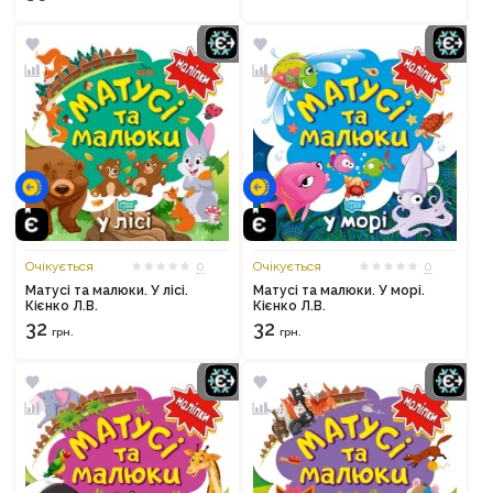
Очікується
0
Очікується
0
Матусі та малюки. У лісі.
Матусі та малюки. У морі.
Кієнко Л.В.
Кієнко Л.В.
32
32
грн.
грн.