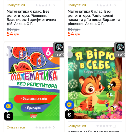
Очікується
0
Очікується
0
Математика 5 клас. Без
Математика 6 клас. Без
репетитора. Рівняння.
репетитора. Раціональні
Властивості арифметичних
числа та дії з ними. Вирази та
дій. Алліна О.Г.
рівняння. Алліна О.Г.
60
грн.
60
грн.
54
54
грн.
грн.
-10%
-10%
Очікується
0
Очікується
0