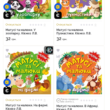
Очікується
0
Очікується
0
Матусі та малюки. У
Матусі та малюки.
зоопарку. Кієнко Л.В.
Пухнастики. Кієнко Л.В.
32
32
грн.
грн.
Товар продано
Очікується
0
0
або знято з
тиражу
Матусі та малюки. На фермі.
Матусі та малюки. В Африці.
Кієнко Л.В.
Кієнко Л.В.