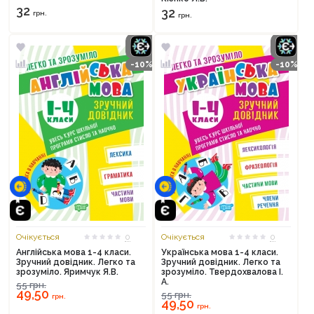
32
32
грн.
грн.
-10%
-10%
Очікується
0
Очікується
0
Англійська мова 1-4 класи.
Українська мова 1-4 класи.
Зручний довідник. Легко та
Зручний довідник. Легко та
зрозуміло. Яримчук Я.В.
зрозуміло. Твердохвалова І.
А.
55
грн.
49,50
55
грн.
грн.
49,50
грн.