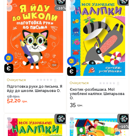
-10%
Очікується
0
Очікується
0
Підготовка руки до письма. Я
Єнотик-розбишака. Мої
йду до школи. Шипарьова О.
улюблені наліпки. Шипарьова
58
грн.
О.
52,20
грн.
35
грн.
-10%