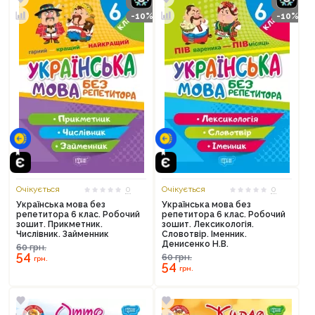
-10%
-10%
Очікується
0
Очікується
0
Українська мова без
Українська мова без
репетитора 6 клас. Робочий
репетитора 6 клас. Робочий
зошит. Прикметник.
зошит. Лексикологія.
Числівник. Займенник
Словотвір. Іменник.
Денисенко Н.В.
60
грн.
54
60
грн.
грн.
54
грн.