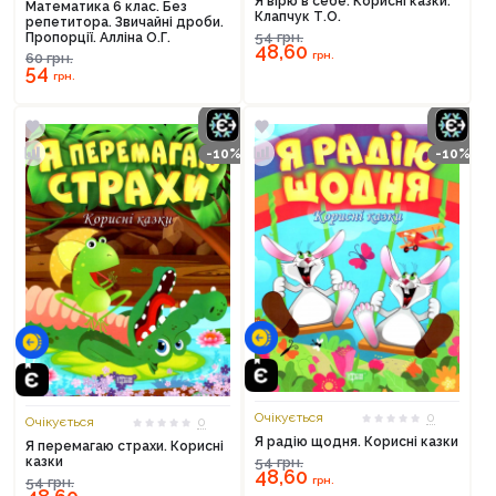
Я вірю в себе. Корисні казки.
Математика 6 клас. Без
Клапчук Т.О.
репетитора. Звичайні дроби.
54
грн.
Пропорції. Алліна О.Г.
48,60
грн.
60
грн.
54
грн.
-10%
-10%
Очікується
0
Очікується
0
Я радію щодня. Корисні казки
Я перемагаю страхи. Корисні
казки
54
грн.
48,60
54
грн.
грн.