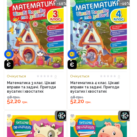
-10%
-10%
Очікується
0
Очікується
0
Математика 3 клас. Цікаві
Математика 4 клас. Цікаві
вправи та задачі. Пригоди
вправи та задачі. Пригоди
вусатих і хвостатих
вусатих і хвостатих
58
грн.
58
грн.
52,20
52,20
грн.
грн.