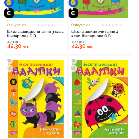
Очікується
0
Очікується
0
Школа швидкочитання 3 клас.
Школа швидкочитання 4
Шипарьова О.В.
клас. Шипарьова О.В.
47
грн.
47
грн.
42,30
42,30
грн.
грн.