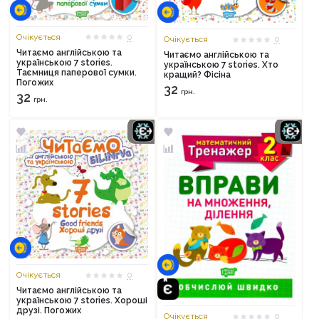
Очікується
0
Очікується
0
Читаємо англійською та
Читаємо англійською та
українською 7 stories.
українською 7 stories. Хто
Таємниця паперової сумки.
кращий? Фісіна
Погожих
32
грн.
32
грн.
Очікується
0
Читаємо англійською та
українською 7 stories. Хороші
друзі. Погожих
Очікується
0