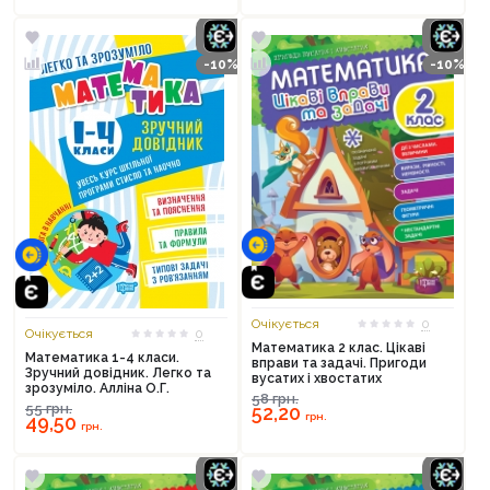
-10%
-10%
Очікується
0
Очікується
0
Математика 2 клас. Цікаві
Математика 1-4 класи.
вправи та задачі. Пригоди
Зручний довідник. Легко та
вусатих і хвостатих
зрозуміло. Алліна О.Г.
58
грн.
55
грн.
52,20
грн.
49,50
грн.