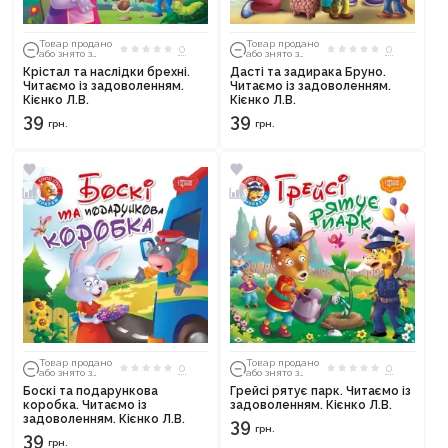
Товар продано
Товар продано
0
0
або знято з
або знято з
тиражу
тиражу
Крістал та наслідки брехні.
Дасті та задирака Бруно.
Читаємо із задоволенням.
Читаємо із задоволенням.
Кієнко Л.В.
Кієнко Л.В.
39
39
грн.
грн.
Товар продано
Товар продано
0
0
або знято з
або знято з
тиражу
тиражу
Боскі та подарункова
Грейсі рятує парк. Читаємо із
коробка. Читаємо із
задоволенням. Кієнко Л.В.
задоволенням. Кієнко Л.В.
39
грн.
39
грн.