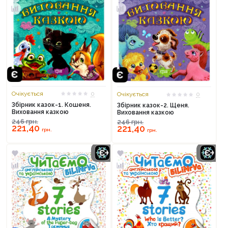
Очікується
0
Очікується
0
Збірник казок-1. Кошеня.
Збірник казок-2. Щеня.
Виховання казкою
Виховання казкою
246
грн.
246
грн.
221,40
221,40
грн.
грн.