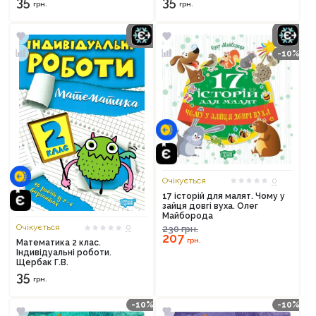
35
35
грн.
грн.
-10%
Очікується
0
17 історій для малят. Чому у
зайця довгі вуха. Олег
Майборода
Очікується
0
230
грн.
207
грн.
Математика 2 клас.
Індивідуальні роботи.
Щербак Г.В.
35
грн.
-10%
-10%