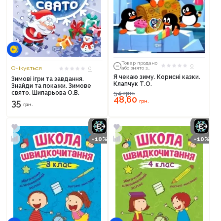
Товар продано
0
Очікується
0
або знято з
тиражу
Я чекаю зиму. Корисні казки.
Зимові ігри та завдання.
Клапчук Т.О.
Знайди та покажи. Зимове
свято. Шипарьова О.В.
54
грн.
48,60
35
грн.
грн.
-10%
-10%