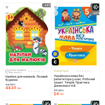
-10%
-10%
Товар продано
Очікується
0
0
або знято з
тиражу
Українська мова без
Наліпки для малюків. Лісовий
репетитора 5 клас. Робочий
будинок
зошит. Теорія. Практика.
49
грн.
Денисенко Н.В.
44,10
грн.
60
грн.
54
грн.