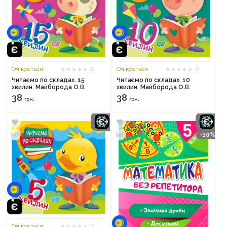
Очікується
0
Очікується
0
Продовжити покупки
Читаємо по складах. 15
Читаємо по складах. 10
хвилин. Майборода О.В.
хвилин. Майборода О.В.
Оформити замовлення
38
38
грн.
грн.
-10%
Очікується
0