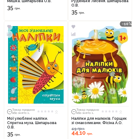
мишка. Шипарьова О.В.
Руденьке Лисеня. Шипарьова
О.В.
35
грн.
35
грн.
-10%
Товар продано
Товар продано
0
0
або знято з
або знято з
тиражу
тиражу
Мої улюблені наліпки.
Наліпки для малюків. Горщик
Спритна муха. Шипарьова
зі смаколиками. Фісіна А.О.
О.В.
49
грн.
44,10
35
грн.
грн.