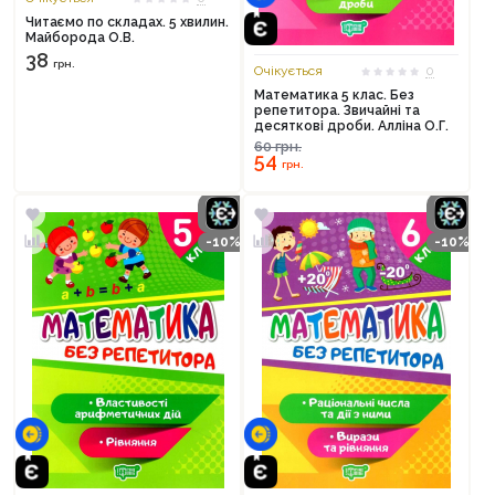
Читаємо по складах. 5 хвилин.
Майборода О.В.
38
грн.
Очікується
0
Математика 5 клас. Без
репетитора. Звичайні та
десяткові дроби. Алліна О.Г.
60
грн.
54
грн.
-10%
-10%