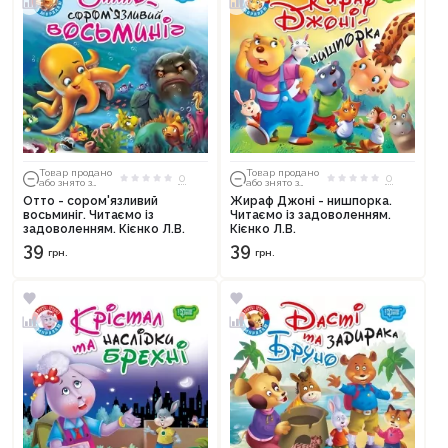
Товар продано
Товар продано
0
0
або знято з
або знято з
тиражу
тиражу
Отто - сором'язливий
Жираф Джоні - нишпорка.
восьминіг. Читаємо із
Читаємо із задоволенням.
задоволенням. Кієнко Л.В.
Кієнко Л.В.
39
39
грн.
грн.