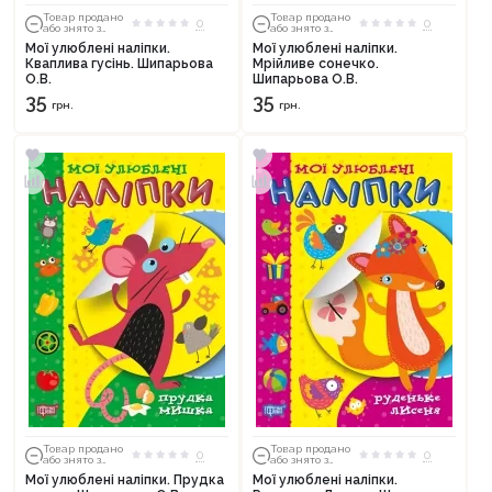
Товар продано
Товар продано
0
0
або знято з
або знято з
тиражу
тиражу
Мої улюблені наліпки.
Мої улюблені наліпки.
Кваплива гусінь. Шипарьова
Мрійливе сонечко.
О.В.
Шипарьова О.В.
35
35
грн.
грн.
Товар продано
Товар продано
0
0
або знято з
або знято з
тиражу
тиражу
Мої улюблені наліпки. Прудка
Мої улюблені наліпки.