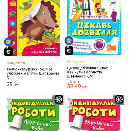
Очікується
0
Очікується
0
Цікаве дозвілля 1 клас.
Їжачок-трудівничок. Мої
Канікули з користю.
улюблені наліпки. Шипарьова
Шевченко К.М.
О.
56
грн.
35
50,40
грн.
грн.