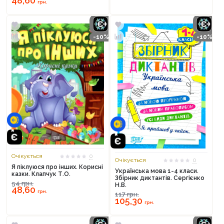
48,60
грн.
-10%
-10%
Очікується
0
Очікується
0
Я піклуюся про інших. Корисні
Українська мова 1-4 класи.
казки. Клапчук Т.О.
Збірник диктантів. Сергієнко
54
грн.
Н.В.
48,60
грн.
117
грн.
105,30
грн.