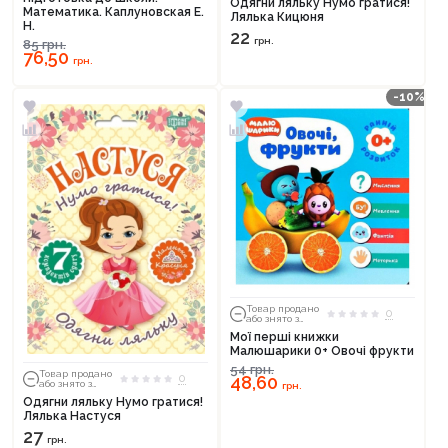
Одягни ляльку Нумо гратися!
Математика. Каплуновская Е.
Лялька Кицюня
Н.
22
грн.
85
грн.
76,50
грн.
-10%
Продовжити покупки
Товар продано
0
Оформити замовлення
або знято з
тиражу
Мої перші книжки
Малюшарики 0+ Овочі фрукти
54
грн.
Товар продано
0
48,60
або знято з
грн.
тиражу
Одягни ляльку Нумо гратися!
Лялька Настуся
27
грн.