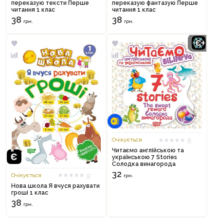
переказую тексти Перше
переказую фантазую Перше
читання 1 клас
читання 1 клас
38
38
грн.
грн.
Очікується
0
Читаємо англійською та
українською 7 Stories
Солодка винагорода
32
Очікується
0
грн.
Нова школа Я вчуся рахувати
гроші 1 клас
38
грн.