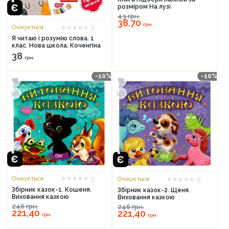
розміром На лузі
43
грн.
38,70
грн.
Очікується
0
Я читаю і розумію слова. 1
клас. Нова школа. Коченгіна
38
грн.
-10%
-10%
Очікується
0
Очікується
0
Збірник казок-1. Кошеня.
Збірник казок-2. Щеня.
Виховання казкою
Виховання казкою
246
грн.
246
грн.
221,40
221,40
грн.
грн.