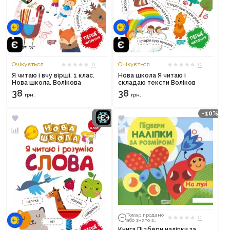
Очікується
0
Очікується
0
Я читаю і вчу вірші. 1 клас.
Нова школа Я читаю і
Нова школа. Волікова
складаю тексти Воліков
38
38
грн.
грн.
-10%
Товар продано
0
або знято з
тиражу
Книга Підбери наліпки за