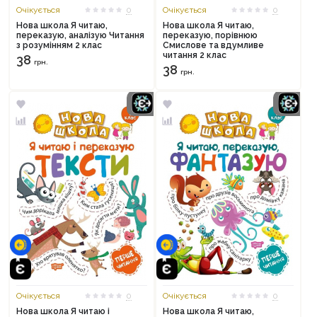
Очікується
0
Очікується
0
Нова школа Я читаю,
Нова школа Я читаю,
переказую, аналізую Читання
переказую, порівнюю
з розумінням 2 клас
Смислове та вдумливе
читання 2 клас
38
грн.
38
грн.
Очікується
0
Очікується
0
Нова школа Я читаю і
Нова школа Я читаю,