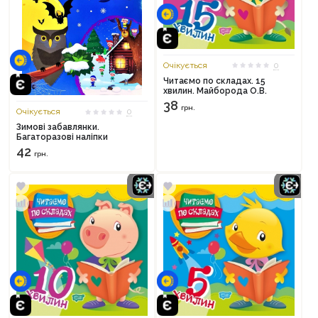
Очікується
0
Читаємо по складах. 15
хвилин. Майборода О.В.
38
грн.
Очікується
0
Зимові забавлянки.
Багаторазові наліпки
42
грн.