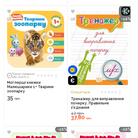
-10%
Товар продано
0
або знято з
тиражу
Мої перші книжки
Малюшарики 1+ Тварини
зоопарку
Очікується
0
35
Тренажер для виправлення
грн.
почерку. Правильне
з'єднання
42
грн.
37,80
грн.
-10%
-10%