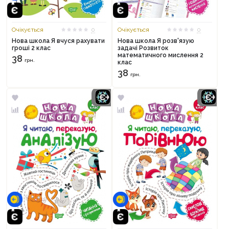
Очікується
0
Очікується
0
Нова школа Я вчуся рахувати
Нова школа Я розв'язую
гроші 2 клас
задачі Розвиток
математичного мислення 2
38
грн.
клас
38
грн.