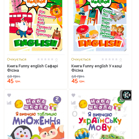
Очікується
0
Очікується
0
Книга Funny english Сафарі
Книга Funny english У казці
Фісіна
Фісіна
50
грн.
50
грн.
45
45
грн.
грн.