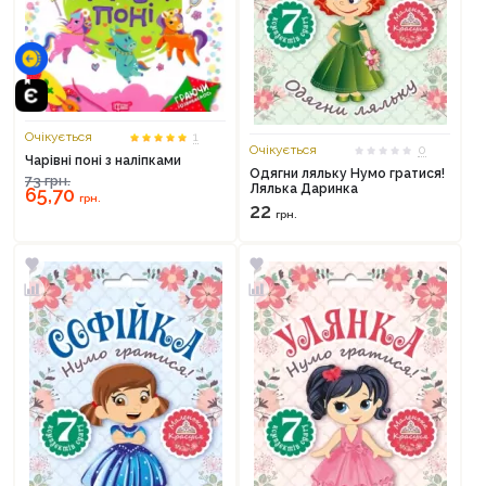
Очікується
1
Очікується
0
Чарівні поні з наліпками
Одягни ляльку Нумо гратися!
73
грн.
Лялька Даринка
65,70
грн.
22
грн.