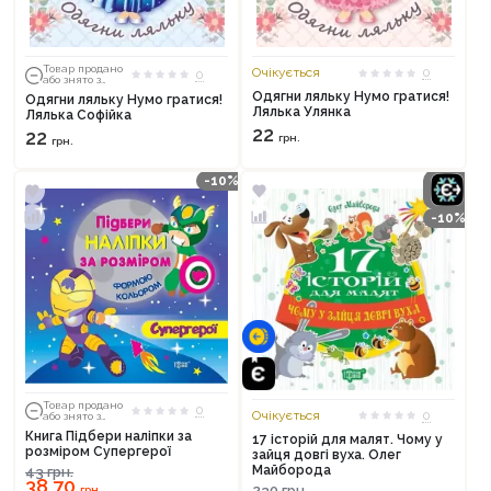
Товар продано
Очікується
0
0
або знято з
тиражу
Одягни ляльку Нумо гратися!
Одягни ляльку Нумо гратися!
Лялька Улянка
Лялька Софійка
22
22
грн.
грн.
-10%
-10%
Товар продано
0
Очікується
0
або знято з
тиражу
Книга Підбери наліпки за
17 історій для малят. Чому у
розміром Супергерої
зайця довгі вуха. Олег
Майборода
43
грн.
38,70
230
грн.
грн.