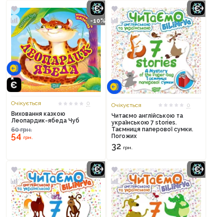
-10%
Очікується
0
Очікується
0
Виховання казкою
Читаємо англійською та
Леопардик-ябеда Чуб
українською 7 stories.
Таємниця паперової сумки.
60
грн.
54
Погожих
грн.
32
грн.