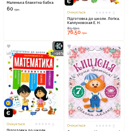
Маленька блакитна бабка
60
грн.
Очікується
0
Підготовка до школи. Логіка.
Каплуновская Е. Н.
85
грн.
76,50
грн.
-10%
Очікується
0
Очікується
0
Підготовка до школи.