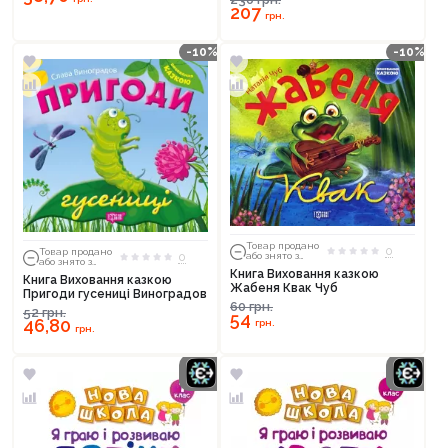
207
грн.
-10%
-10%
Товар продано
0
Товар продано
0
або знято з
або знято з
тиражу
тиражу
Книга Виховання казкою
Книга Виховання казкою
Жабеня Квак Чуб
Пригоди гусениці Виноградов
60
грн.
52
грн.
54
46,80
грн.
грн.