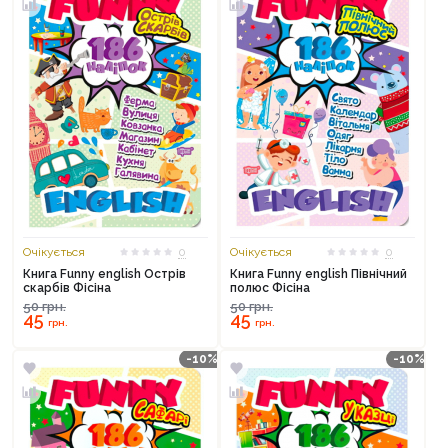
Очікується
0
Очікується
0
Книга Funny english Острів
Книга Funny english Північний
скарбів Фісіна
полюс Фісіна
50
грн.
50
грн.
45
45
грн.
грн.
-10%
-10%