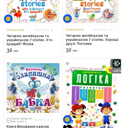
Очікується
0
Очікується
0
Читаємо англійською та
Читаємо англійською та
українською 7 stories. Хороші
українською 7 stories. Хто
друзі. Погожих
кращий? Фісіна
32
32
грн.
грн.
-10%
Товар продано
0
або знято з
тиражу
Книга Виховання казкою