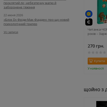
проклятий ліс, небезпечну магію й
заборонене тяжіння
22 июня 2026
«Блок D» Фріди Мак-Фадден: про що новий
психологічний трилер
Читанка-ЧОМ
Усі записи
років – Зарж
270 грн.
Купити
У наявності
ЩОЙНО З 