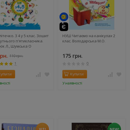
літечко. 3 4 у 5 клас. Зошит
НУШ Читаємо на канікулах 2
утнього п'ятикласника.
клас. Володарська М.О.
юк Л., Шумська О
грн.
175 грн.
110 грн.
1
0
Купити
Купити
вності
У наявності
ХІТ!
NEW!