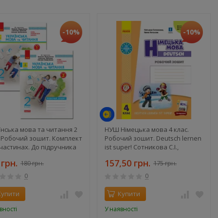
-10%
-10%
їнська мова та читання 2
НУШ Німецька мова 4 клас.
. Робочий зошит. Комплект
Робочий зошит. Deutsch lernen
 частинах. До підручника
ist super! Сотникова С.І.,
ленко М., Дубовик С.
Гоголєва Г.В.
 грн.
157,50 грн.
180 грн.
175 грн.
0
0
Купити
Купити
вності
У наявності