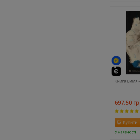
Книга Еміля 
697,50 гр
Купити
У наявності