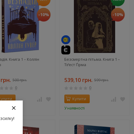
-10%
-10%
дія. Книга 1 – Коллін
Безсмертна пітьма. Книга 1 –
р
Тіґест Ґірма
 грн.
539,10 грн.
500 грн.
599 грн.
0
0
Купити
Купити
вності
У наявності
зсилку!