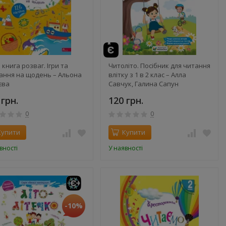
 книга розваг. Ігри та
Читоліто. Посібник для читання
ання на щодень – Альона
влітку з 1 в 2 клас – Алла
єва
Савчук, Галина Сапун
 грн.
120 грн.
0
0
Купити
Купити
вності
У наявності
-10%