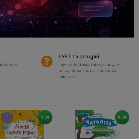
ГУРТ та роздріб
номанітні
Гнучка система знижок, як для
роздрібних так і для оптових
клієнтів.
NEW!
NEW!