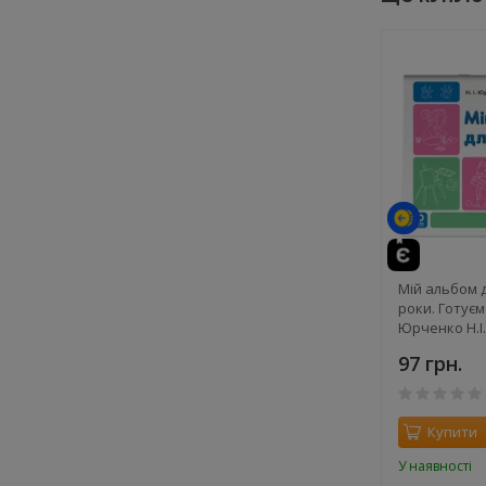
Мій альбом 
роки. Готує
Юрченко Н.І.
97 грн.
Купити
У наявності