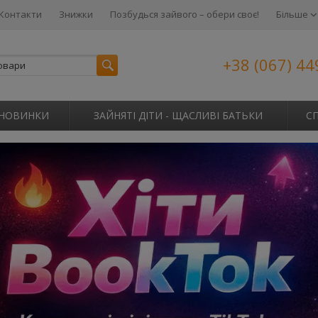
Контакти
Знижки
Позбудься зайвого – обери своє!
Більше
+38 (067) 44
НОВИНКИ
ЗАЙНЯТІ ДІТИ - ЩАСЛИВІ БАТЬКИ
С