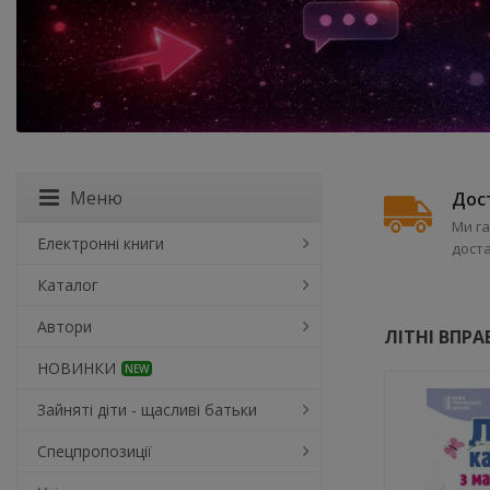
Меню
Дост
Ми га
Електронні книги
доста
Каталог
Автори
ЛІТНІ ВПР
НОВИНКИ
NEW
Зайняті діти - щасливі батьки
Спецпропозиції