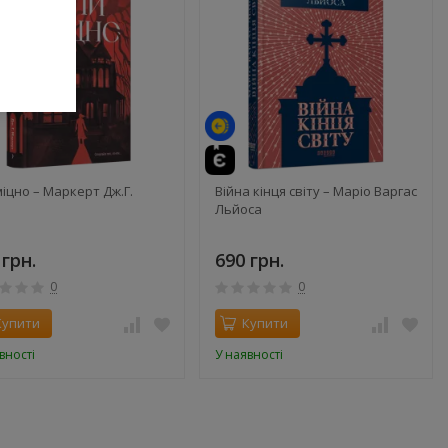
міцно – Маркерт Дж.Г.
Війна кінця світу – Маріо Варгас
Льйоса
 грн.
690 грн.
0
0
Купити
Купити
вності
У наявності