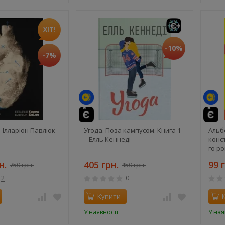
ХІТ!
-10%
-7%
– Ілларіон Павлюк
Угода. Поза кампусом. Книга 1
Альбо
– Елль Кеннеді
конс
го ро
н.
405 грн.
99 
750 грн.
450 грн.
2
0
Купити
У наявності
У ная