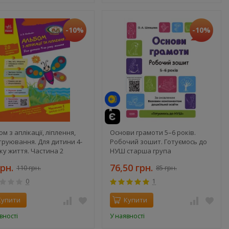
-10%
-10%
м з аплікації, ліплення,
Основи грамоти 5–6 років.
труювання. Для дитини 4-
Робочий зошит. Готуємось до
ку життя. Частина 2
НУШ старша група
грн.
76,50 грн.
110 грн.
85 грн.
0
1
Купити
Купити
вності
У наявності