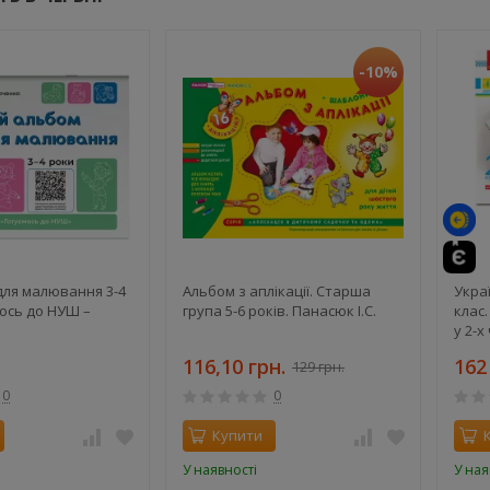
-10%
для малювання 3-4
Альбом з аплікації. Старша
Укра
мось до НУШ –
група 5-6 років. Панасюк І.С.
клас
у 2-х
Вашу
116,10 грн.
162
129 грн.
0
0
Купити
У наявності
У ная