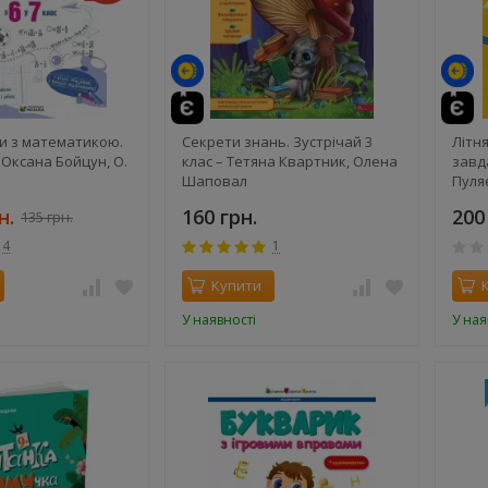
ли з математикою.
Секрети знань. Зустрічай 3
Літня
– Оксана Бойцун, О.
клас – Тетяна Квартник, Олена
завд
Шаповал
Пуля
н.
160 грн.
200
135 грн.
4
1
Купити
У наявності
У ная