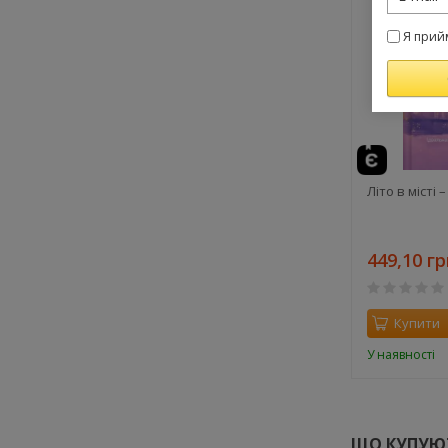
Я прий
Літо в місті 
449,10 гр
Купити
У наявності
ЩО КУПУЮТ