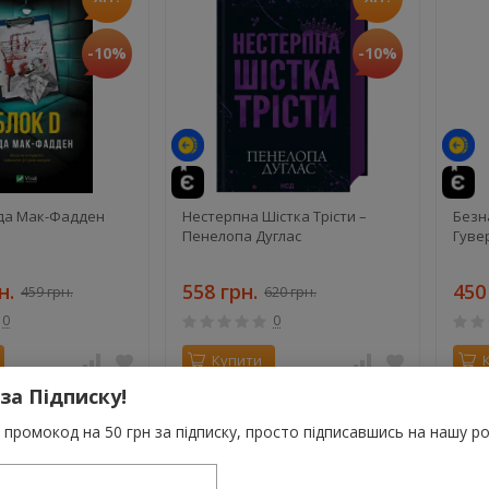
-10%
-10%
іда Мак-Фадден
Нестерпна Шістка Трісти –
Безна
Пенелопа Дуглас
Гуве
н.
558 грн.
450
459 грн.
620 грн.
0
0
Купити
 за Підписку!
У наявності
У ная
промокод на 50 грн за підписку, просто підписавшись на нашу ро
NEW!
NEW!