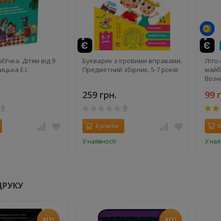
Учка. Дітям від 9
Букварик з ігровими вправами.
Літо-
ицька Е.І.
Предметний збірник. 5-7 років
майб
Возн
259 грн.
99 
0
0
Купити
У наявності
У ная
ДРУКУ
ХІТ!
ХІТ!