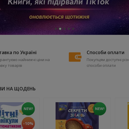
авка по Україні
Способи оплати
рантуємо найнижчі ціни на
Покупцям доступні різ
вку товарів
способи оплати
АВИ НА ЩОДЕНЬ
NEW!
NEW!
-10%