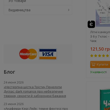
Усі товари
Видавництва
Літні каніку
З 6 у 7 клас 
Чиж
121,50 гр
Купити
Блог
У наявності
24 июня 2026
«Нестерпна шістка Трісти» Пенелопи
Дуглас: dark romance про небезпечне
тяжіння, секрети й заборонені бажання
23 июня 2026
«Анафема» Кері Лейк: темне фентезі про