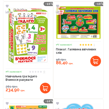
-10%
-10%
1
У наявності
Плакат. Галявина ввічливих
слів
96
грн.
86,40
грн.
0
У наявності
Навчальна гра Індиго
Вчимося рахувати
261
грн.
234,90
грн.
-10%