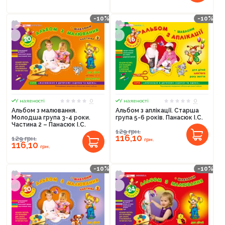
-10%
-10%
0
0
У наявності
У наявності
Альбом з малювання.
Альбом з аплікації. Старша
Молодша група 3-4 роки.
група 5-6 років. Панасюк І.С.
Частина 2 – Панасюк І.С.
129
грн.
116,10
129
грн.
грн.
116,10
грн.
-10%
-10%