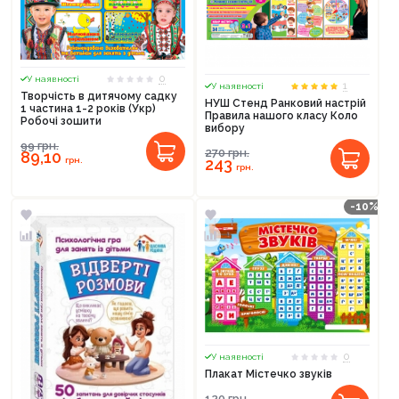
0
У наявності
1
У наявності
Творчість в дитячому садку
НУШ Стенд Ранковий настрій
1 частина 1-2 років (Укр)
Правила нашого класу Коло
Робочі зошити
вибору
99
грн.
270
грн.
89,10
грн.
243
грн.
-10%
0
У наявності
Плакат Містечко звуків
120
грн.