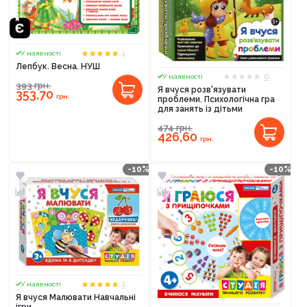
1
У наявності
Лепбук. Весна. НУШ
0
У наявності
393
грн.
Я вчуся розв'язувати
353,70
грн.
проблеми. Психологічна гра
для занять із дітьми
474
грн.
426,60
грн.
-10%
-10%
1
У наявності
Я вчуся Малювати Навчальні