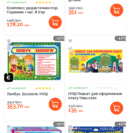
1
У наявності
390
грн.
Комплекс дидактичних ігор.
351
Годинник і час. 8 ігор
грн.
198
грн.
178,20
грн.
-10%
-10%
0
1
У наявності
У наявності
НУШ Плакат для оформлення
Лепбук. Екологія. НУШ
класу Наш клас
393
грн.
353,70
150
грн.
грн.
135
грн.
-10%
-10%