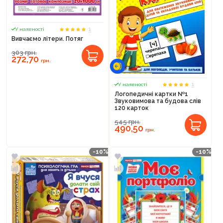
1
У наявності
Вивчаємо літери. Потяг
303
грн.
272,70
грн.
1
У наявності
Логопедичні картки №1
Звуковимова та будова слів
120 карток
545
грн.
490,50
грн.
-10%
-10%