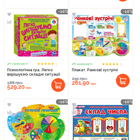
-10%
-10%
1
1
У наявності
У наявності
Психологічна гра. Легко
Плакат. Ранкові зустрічі
вирішуємо складні ситуації
291
грн.
261,90
588
грн.
грн.
529,20
грн.
-10%
-10%