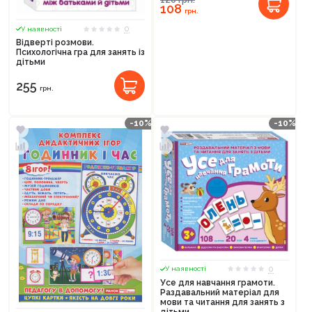
108
грн.
0
У наявності
Відверті розмови.
Психологічна гра для занять із
дітьми
255
грн.
-10%
-10%
0
У наявності
Усе для навчання грамоти.
Раздавальний матеріал для
мови та читання для занять з
дітьми