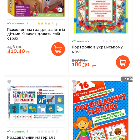
1
У наявності
Психологічна гра для занять із
дітьми. Я вчуся долати свій
страх
0
У наявності
456
грн.
Портфоліо в українському
410,40
стилі
грн.
207
грн.
186,30
грн.
-10%
0
У наявності
Роздавальний матеріал з