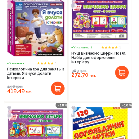
1
У наявності
НУШ Вивчаємо цифри. Потяг.
Набір для оформлення
інтер'єру
1
У наявності
Психологічна гра для занять із
303
грн.
272,70
дітьми. Я вчуся долати
грн.
істерики
456
грн.
410,40
грн.
-10%
-10%