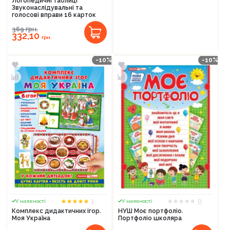
Логопедичні таблиці
Звуконаслідувальні та
голосові вправи 16 карток
369
грн.
332,10
грн.
-10%
-10%
1
0
У наявності
У наявності
Комплекс дидактичних ігор.
НУШ Моє портфоліо.
Моя Україна
Портфоліо школяра