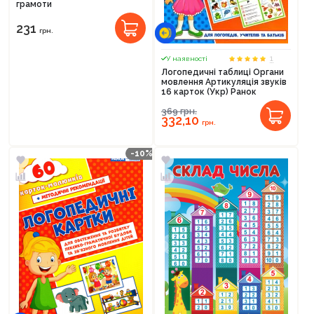
грамоти
231
грн.
1
У наявності
Логопедичні таблиці Органи
мовлення Артикуляція звуків
16 карток (Укр) Ранок
369
грн.
332,10
грн.
-10%