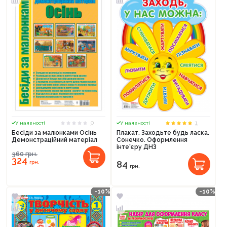
0
1
У наявності
У наявності
Бесіди за малюнками Осінь
Плакат. Заходьте будь ласка.
Демонстраційний матеріал
Сонечко. Оформлення
інте'єру ДНЗ
360
грн.
324
грн.
84
грн.
-10%
-10%