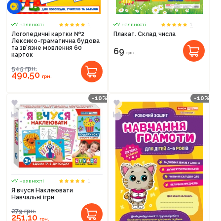
1
1
У наявності
У наявності
Логопедичні картки №2
Плакат. Склад числа
Лексико-граматична будова
та зв'язне мовлення 60
69
грн.
карток
545
грн.
490,50
грн.
-10%
-10%
Продовжити покупки
Оформити замовлення
1
У наявності
Я вчуся Наклеювати
Навчальні ігри
279
грн.
251,10
грн.