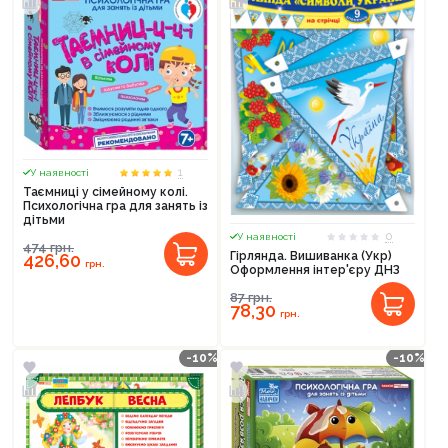
1
У наявності
Таємниці у сімейному колі.
Психологічна гра для занять із
дітьми
0
У наявності
474
грн.
Гірлянда. Вишиванка (Укр)
426,60
грн.
Оформлення інтер'єру ДНЗ
87
грн.
78,30
грн.
-10%
-10%