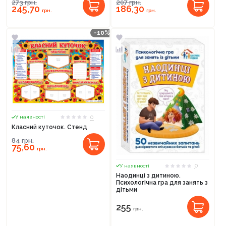
273
грн.
207
грн.
245,70
186,30
грн.
грн.
-10%
0
У наявності
Класний куточок. Стенд
84
грн.
75,60
грн.
0
У наявності
Наодинці з дитиною.
Психологічна гра для занять з
дітьми
255
грн.