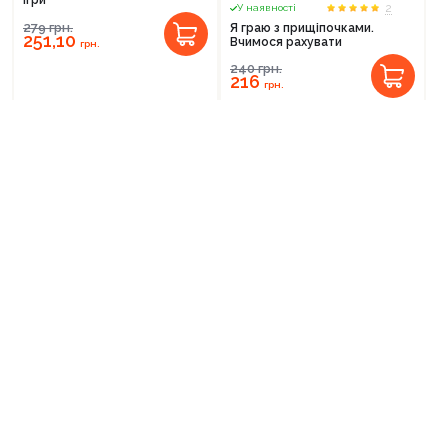
ігри
2
У наявності
279
грн.
Я граю з прищіпочками.
251,10
Вчимося рахувати
грн.
240
грн.
216
грн.
-10%
-10%
0
У наявності
Зимові спостереження для
дошкільнят та учнів 1-х
0
У наявності
класів. Картки. Розповімо
Я вчуся виражати свої емоції.
дітям
Психологічна гра для занять із
дітьми
183
грн.
164,70
грн.
456
грн.
410,40
грн.