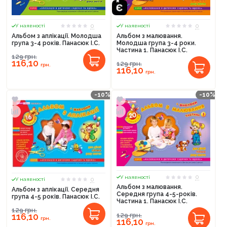
0
0
У наявності
У наявності
Альбом з аплікації. Молодша
Альбом з малювання.
група 3-4 років. Панасюк І.С.
Молодша група 3-4 роки.
Частина 1. Панасюк І.С.
129
грн.
116,10
129
грн.
грн.
116,10
грн.
-10%
-10%
0
У наявності
0
У наявності
Альбом з малювання.
Альбом з аплікації. Середня
Середня група 4-5-років.
група 4-5 років. Панасюк І.С.
Частина 1. Панасюк І.С.
129
грн.
129
грн.
116,10
грн.
116,10
грн.