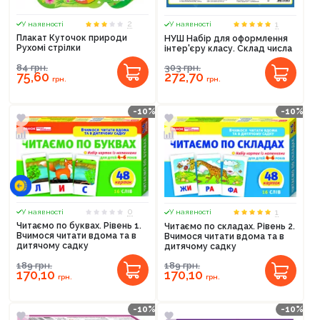
2
1
У наявності
У наявності
Плакат Куточок природи
НУШ Набір для оформлення
Рухомі стрілки
інтер'єру класу. Склад числа
84
грн.
303
грн.
75,60
272,70
грн.
грн.
-10%
-10%
0
1
У наявності
У наявності
Читаємо по буквах. Рівень 1.
Читаємо по складах. Рівень 2.
Вчимося читати вдома та в
Вчимося читати вдома та в
дитячому садку
дитячому садку
189
грн.
189
грн.
170,10
170,10
грн.
грн.
-10%
-10%