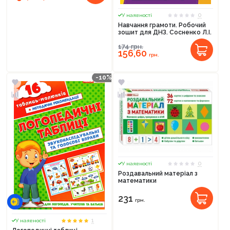
0
У наявності
Навчання грамоти. Робочий
зошит для ДНЗ. Сосненко Л.І.
174
грн.
156,60
грн.
-10%
0
У наявності
Роздавальний матеріал з
математики
231
грн.
1
У наявності