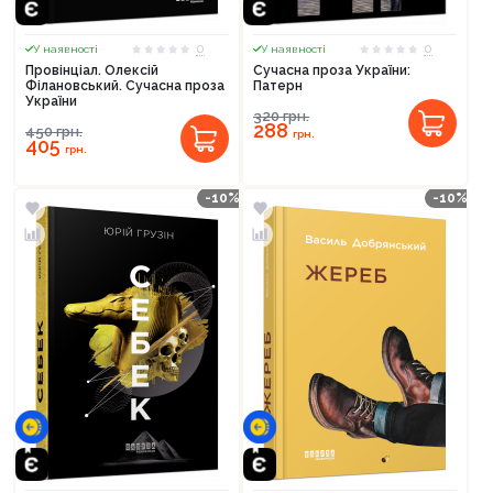
0
0
У наявності
У наявності
Провінціал. Олексій
Сучасна проза України:
Філановський. Сучасна проза
Патерн
України
320
грн.
288
450
грн.
грн.
405
грн.
-10%
-10%