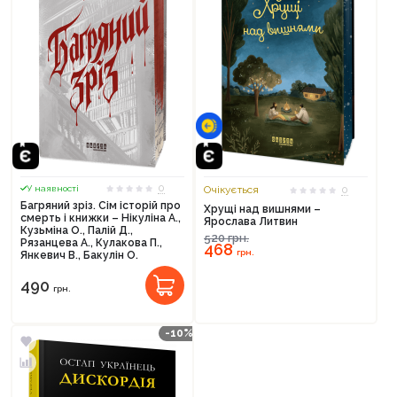
0
У наявності
Очікується
0
Багряний зріз. Сім історій про
Хрущі над вишнями –
смерть і книжки – Нікуліна А.,
Ярослава Литвин
Кузьміна О., Палій Д.,
520
грн.
Рязанцева А., Кулакова П.,
468
грн.
Янкевич В., Бакулін О.
490
грн.
-10%