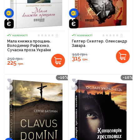
0
0
У наявності
У наявності
Мала книжка прощань.
Гелтер Скелтер. Олександр
Володимир Рафєєнко.
Завара
Сучасна проза України
350
грн.
315
250
грн.
грн.
225
грн.
-10%
-10%