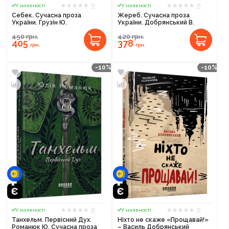
0
0
У наявності
У наявності
Себек. Сучасна проза
Жереб. Сучасна проза
України. Грузін Ю.
України. Добрянський В.
450
грн.
420
грн.
405
378
грн.
грн.
-10%
-10%
0
0
У наявності
У наявності
Танхельм. Первісний Дух.
Ніхто не скаже «Прощавай!»
Романюк Ю. Сучасна проза
– Василь Добрянський