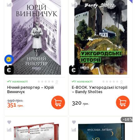
0
0
У наявності
У наявності
Нічний репортер – Юрій
E-BOOK. Ужгородські історії
Винничук
– Bandy Sholtes
390
грн.
320
351
грн.
грн.
-10%