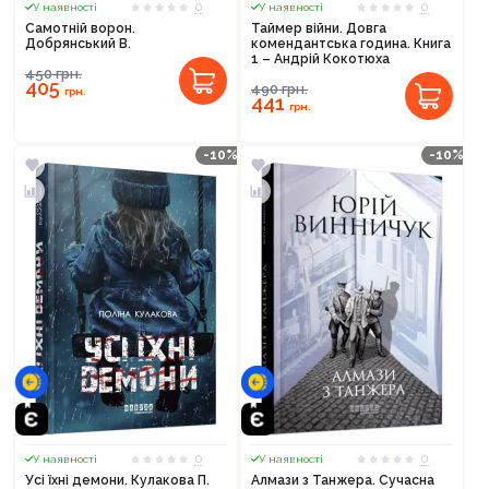
0
0
У наявності
У наявності
Самотній ворон.
Таймер війни. Довга
Добрянський В.
комендантська година. Книга
1 – Андрій Кокотюха
450
грн.
405
490
грн.
грн.
441
грн.
-10%
-10%
0
0
У наявності
У наявності
Усі їхні демони. Кулакова П.
Алмази з Танжера. Сучасна