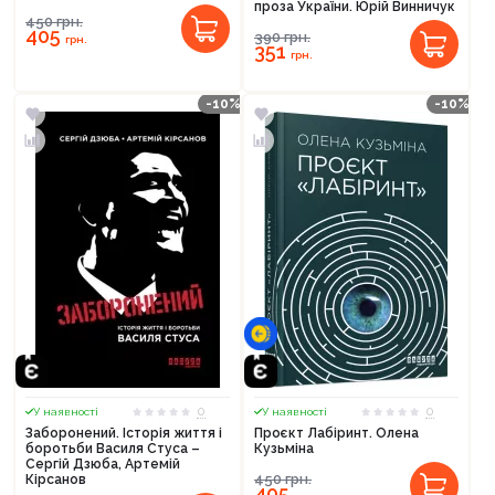
проза України. Юрій Винничук
450
грн.
405
390
грн.
грн.
351
грн.
-10%
-10%
0
0
У наявності
У наявності
Заборонений. Історія життя і
Проєкт Лабіринт. Олена
боротьби Василя Стуса –
Кузьміна
Сергій Дзюба, Артемій
450
грн.
Кірсанов
405