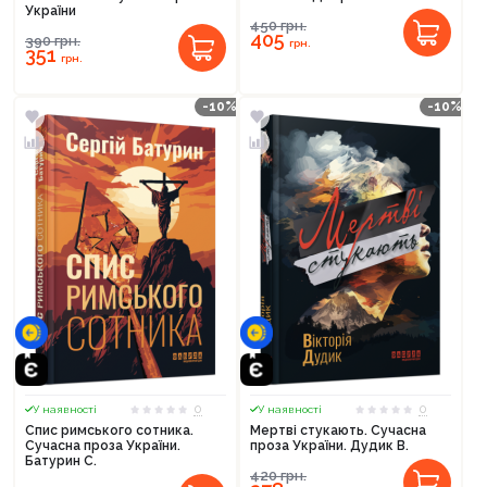
України
450
грн.
405
390
грн.
грн.
351
грн.
-10%
-10%
0
0
У наявності
У наявності
Спис римського сотника.
Мертві стукають. Сучасна
Сучасна проза України.
проза України. Дудик В.
Батурин С.
420
грн.