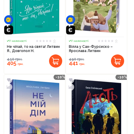
0
0
У наявності
У наявності
Не чіпай, то на свята! Литвин
Вілла у Сан-Фурсиско –
Я., Довгопол Н.
Ярослава Литвин
450
грн.
490
грн.
405
441
грн.
грн.
-10%
-10%