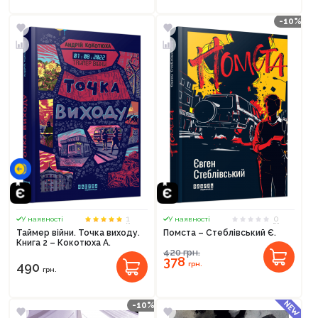
-10%
1
0
У наявності
У наявності
Таймер війни. Точка виходу.
Помста – Стеблівський Є.
Книга 2 – Кокотюха А.
420
грн.
378
грн.
490
грн.
-10%