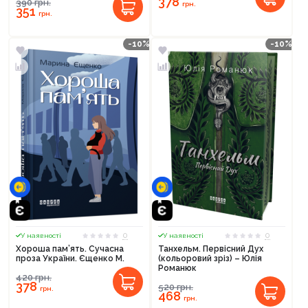
378
390
грн.
грн.
351
грн.
-10%
-10%
0
0
У наявності
У наявності
Хороша пам’ять. Сучасна
Танхельм. Первісний Дух
проза України. Єщенко М.
(кольоровий зріз) – Юлія
Романюк
420
грн.
378
520
грн.
грн.
468
грн.