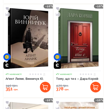
-10%
-10%
0
0
У наявності
У наявності
Аґент Лилик. Винничук Ю.
Тому, що ти є – Дара Корній
390
грн.
420
грн.
351
378
грн.
грн.
-10%
-10%