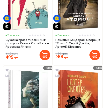
Продовжити покупки
Оформити замовлення
0
0
У наявності
У наявності
Сучасна проза України : Рік
Позивний Бандерас. Операція
розпусти Клауса Отто Баха –
"Томос". Сергій Дзюба,
Ярослава Литвин
Артемій Кірсанов
450
грн.
320
грн.
405
288
грн.
грн.
-10%
-10%