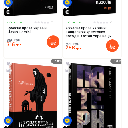
0
0
У наявності
У наявності
Сучасна проза України:
Сучасна проза України:
Clavus Domini
Канцелярія хрестових
походів. Остап Українець
350
грн.
315
320
грн.
грн.
288
грн.
-10%
-10%