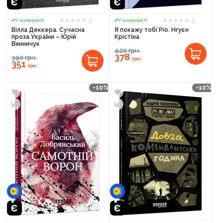
0
0
У наявності
У наявності
Вілла Деккера. Сучасна
Я покажу тобі Ріо. Нгуєн
проза України – Юрій
Крістіна
Винничук
420
грн.
378
390
грн.
грн.
351
грн.
-10%
-10%