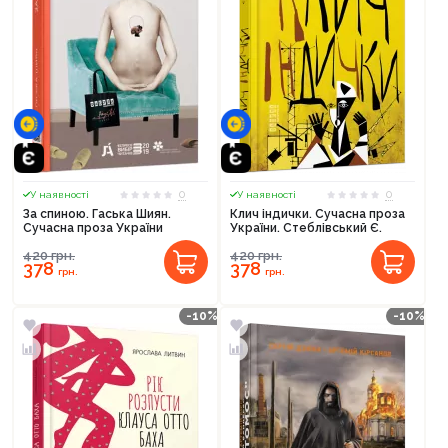
0
0
У наявності
У наявності
За спиною. Гаська Шиян.
Клич індички. Сучасна проза
Сучасна проза України
України. Стеблівський Є.
420
грн.
420
грн.
378
378
грн.
грн.
-10%
-10%