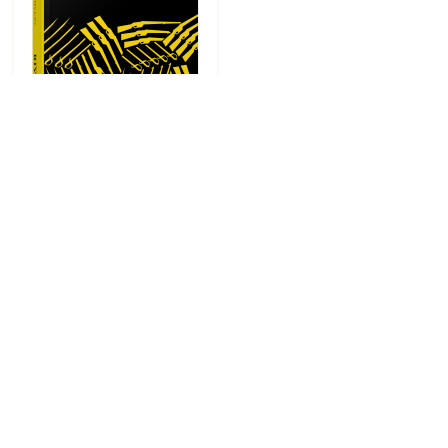
Очікується
0
Сучасна проза України:
Дискордія
490
грн.
441
грн.
1
2