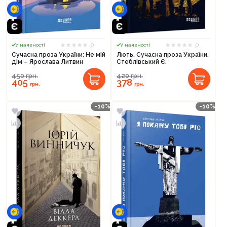
0
0
У наявності
У наявності
Сучасна проза України: Не мій
Лють. Сучасна проза України.
дім – Ярослава Литвин
Стеблівський Є.
450
грн.
420
грн.
405
378
грн.
грн.
-10%
-10%