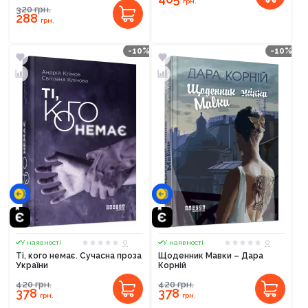
грн.
320
грн.
288
грн.
-10%
-10%
0
0
У наявності
У наявності
Ті, кого немає. Сучасна проза
Щоденник Мавки – Дара
України
Корній
420
грн.
420
грн.
378
378
грн.
грн.