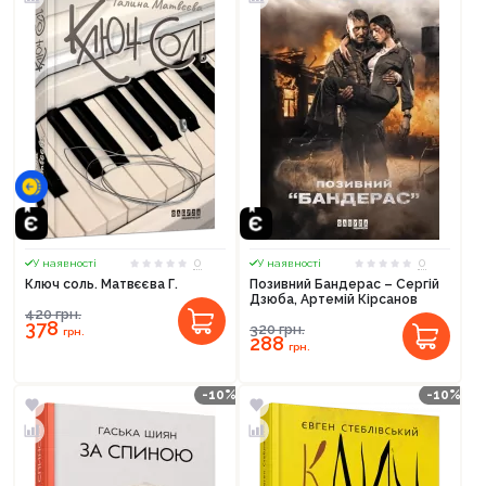
0
0
У наявності
У наявності
Ключ соль. Матвєєва Г.
Позивний Бандерас – Сергій
Дзюба, Артемій Кірсанов
420
грн.
378
320
грн.
грн.
288
грн.
-10%
-10%