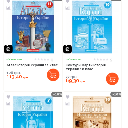
0
0
У наявності
У наявності
Атлас Історія України 11 клас
Контурні карти Історія
України 10 клас
126
грн.
113,40
77
грн.
грн.
69,30
грн.
-10%
-10%