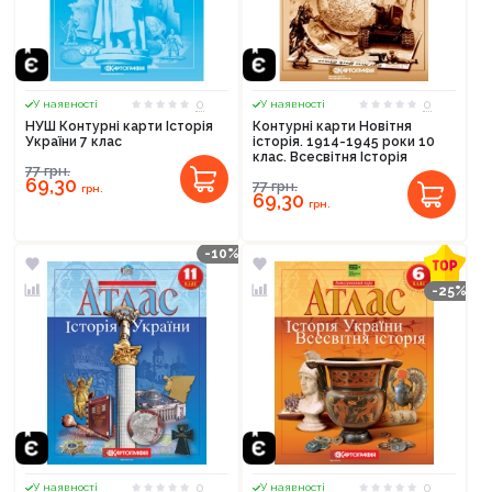
0
0
У наявності
У наявності
НУШ Контурні карти Історія
Контурні карти Новітня
України 7 клас
історія. 1914-1945 роки 10
клас. Всесвітня Історія
77
грн.
69,30
77
грн.
грн.
69,30
грн.
-10%
-25%
Продовжити покупки
Оформити замовлення
0
0
У наявності
У наявності