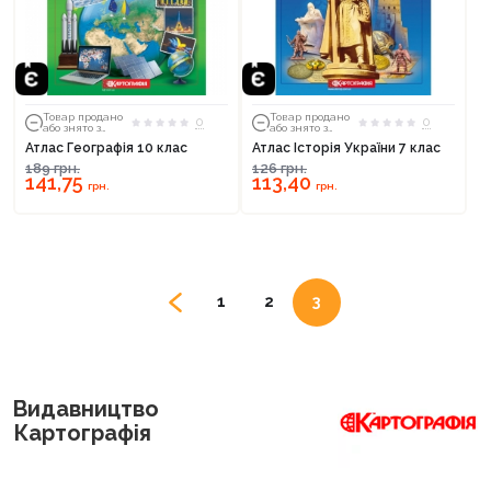
Товар продано
Товар продано
0
0
або знято з
або знято з
тиражу
тиражу
Атлас Географія 10 клас
Атлас Історія України 7 клас
189
грн.
126
грн.
141,75
113,40
грн.
грн.
1
2
3
Видавництво
Картографія