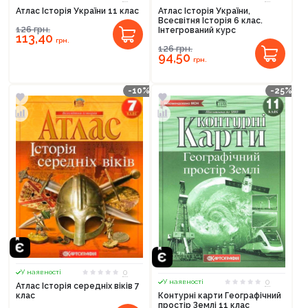
Атлас Історія України 11 клас
Атлас Історія України,
Всесвітня Історія 6 клас.
126
грн.
Інтегрований курс
113,40
грн.
126
грн.
94,50
грн.
-10%
-25%
0
У наявності
0
У наявності
Атлас Історія середніх віків 7
клас
Контурні карти Географічний
простір Землі 11 клас