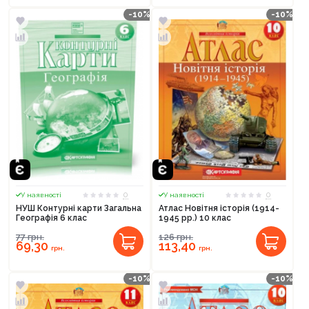
-10%
-10%
0
0
У наявності
У наявності
НУШ Контурні карти Загальна
Атлас Новітня історія (1914-
Географія 6 клас
1945 рр.) 10 клас
77
грн.
126
грн.
69,30
113,40
грн.
грн.
-10%
-10%