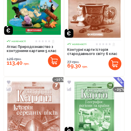
0
У наявності
0
У наявності
Атлас Природознавство з
Контурні карти Історія
контурними картами 5 клас
стародавнього світу 6 клас
126
грн.
113,40
77
грн.
грн.
69,30
грн.
-10%
-25%