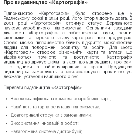
Про видавництво «Картографія»
Підприємство «Картографія» було створено ще у
Радянському союзі в 1944 році. Його історія досить довга. В
2001 році «Картографія» отримує статус Державного
науково-виробничого підприємства. Основними засадами
діяльності «Картографії» є забезпечення науки, освіти,
економіки та широкого загалу картографічною продукцією.
Своєю місією підприємство бачить відкриття можливостей
людям для подорожей, розвитку та освіти. Для цього
«Картографія» створює різноманітні карти та атласи, що
відрізняються точністю та доступністю. Картографія
видавництво друкує шкільні атласи, що відповідають програмі
і є одними з найпопулярніших в країні. Продукцією
видавництва замовляють та використовують практично усі
державні установи найвищого рівня.
Переваги видавництва «Картографія»:
Висококваліфікована команда розробників карт;
Надійність та гарна репутація підприємства;
Довготривалі стосунки з замовниками;
Використання інновацій в роботі;
Налагоджена система дистрибуції;