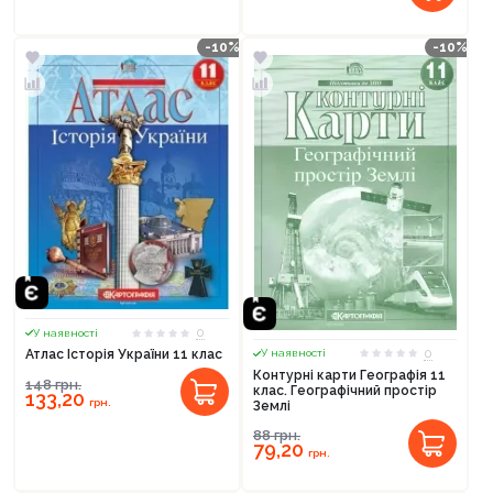
-10%
-10%
0
У наявності
0
Атлас Історія України 11 клас
У наявності
Контурні карти Географія 11
148
грн.
клас. Географічний простір
133,20
грн.
Землі
88
грн.
79,20
грн.