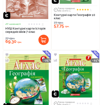
Товар продано
1
або знято з
тиражу
Контурні карти Географія 10
клас
77
грн.
0
У наявності
57,75
грн.
НУШ Контурні карти Історія
середніх віків 7 клас
77
грн.
69,30
грн.
-25%
-25%
Товар продано
0
або знято з