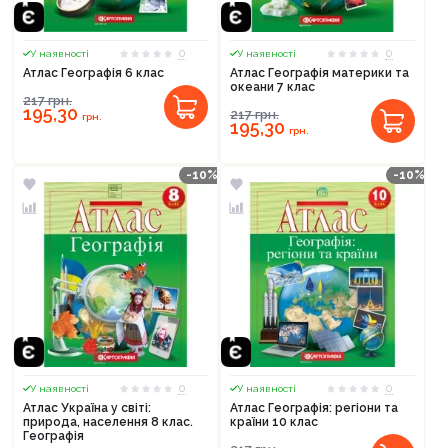
0
0
У наявності
У наявності
Атлас Географія 6 клас
Атлас Географія материки та
океани 7 клас
217
грн.
195,30
217
грн.
грн.
195,30
грн.
-10%
-10%
0
0
У наявності
У наявності
Атлас Україна у світі:
Атлас Географія: регіони та
природа, населення 8 клас.
країни 10 клас
Географія