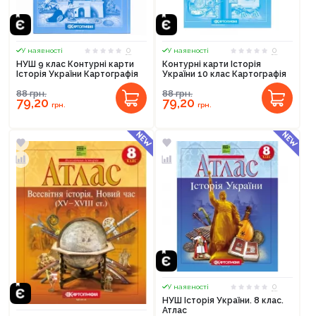
0
0
У наявності
У наявності
НУШ 9 клас Контурні карти
Контурні карти Історія
Історія України Картографія
України 10 клас Картографія
88
грн.
88
грн.
79,20
79,20
грн.
грн.
0
У наявності
НУШ Історія України. 8 клас.
Атлас