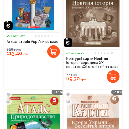
0
У наявності
Атлас Історія України 11 клас
126
грн.
113,40
0
У наявності
грн.
Контурні карти Новітня
Історія (середина XX-
початок XXI століття) 11 клас
77
грн.
69,30
грн.
-10%
-10%