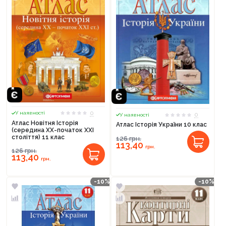
0
У наявності
0
У наявності
Атлас Новітня Історія
Атлас Історія України 10 клас
(середина XX-початок XXI
століття) 11 клас
126
грн.
113,40
грн.
126
грн.
113,40
грн.
-10%
-10%