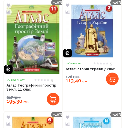
-10%
-10%
0
У наявності
Атлас Історія України 7 клас
126
грн.
113,40
0
У наявності
грн.
Атлас. Географічний простір
Землі. 11 клас
217
грн.
195,30
грн.
-10%
-10%