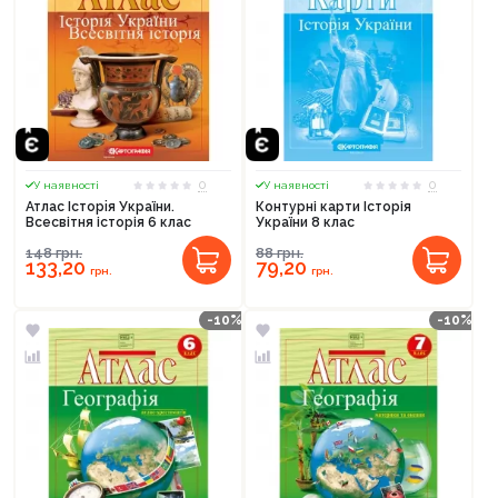
0
0
У наявності
У наявності
Атлас Історiя України.
Контурні карти Історія
Всесвітня історія 6 клас
України 8 клас
148
грн.
88
грн.
133,20
79,20
грн.
грн.
-10%
-10%