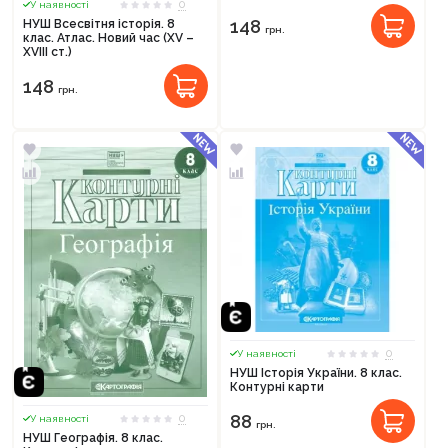
0
У наявності
148
НУШ Всесвітня історія. 8
грн.
клас. Атлас. Новий час (XV –
XVIII ст.)
148
грн.
0
У наявності
НУШ Історія України. 8 клас.
Контурні карти
0
88
У наявності
грн.
НУШ Географія. 8 клас.