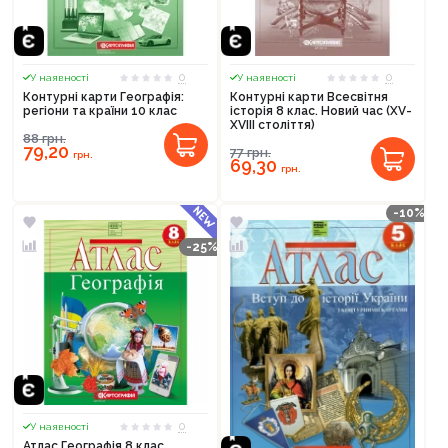
0
0
У наявності
У наявності
Контурні карти Географія:
Контурні карти Всесвітня
регіони та країни 10 клас
історія 8 клас. Новий час (XV-
XVIII століття)
88
грн.
79,20
77
грн.
грн.
69,30
грн.
-10%
-25%
0
У наявності
Атлас Географія 8 клас