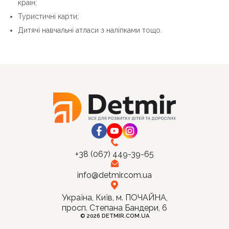
країн;
Туристичні карти;
Дитячі навчальні атласи з наліпками тощо.
Очистити
Фільтри
+38 (067) 449-39-65
info@detmir.com.ua
Ціна
Україна, Київ, м. ПОЧАЙНА,
просп. Степана Бандери, 6
від
до
© 2026 DETMIR.COM.UA
грн.