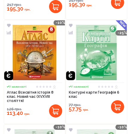
217
грн.
195,30
217
грн.
грн.
195,30
грн.
-10%
-25%
0
0
У наявності
У наявності
Атлас Всесвітня історія 8
Контурні карти Географія 6
клас. Новий час (XVXVIII
клас
століття)
77
грн.
57,75
126
грн.
грн.
113,40
грн.
-10%
-10%