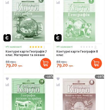
1
0
У наявності
У наявності
Контурні карти Географія 7
Контурні карти Географія 8
клас. Материки та океани
клас
88
грн.
88
грн.
79,20
79,20
грн.
грн.
-10%
-10%