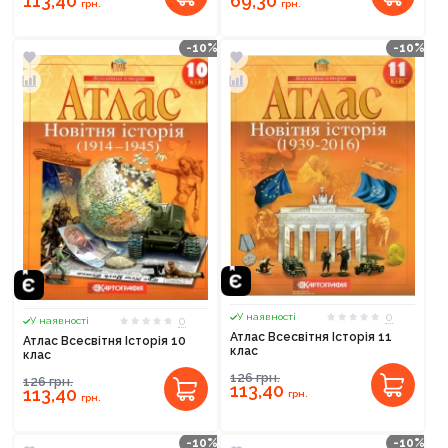
113,40
69,30
грн.
грн.
-10%
-10%
0
У наявності
0
У наявності
Атлас Всесвітня Історія 11
Атлас Всесвітня Історія 10
клас
клас
126
грн.
126
грн.
113,40
113,40
грн.
грн.
-10%
-10%