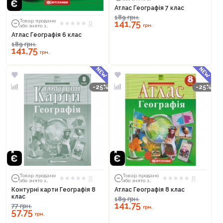
тиражу
Атлас Географія 7 клас
189
грн.
Товар продано
141,75
0
грн.
або знято з
тиражу
Атлас Географія 6 клас
189
грн.
141,75
грн.
-25%
-25%
Товар продано
Товар продано
0
0
або знято з
або знято з
тиражу
тиражу
Контурні карти Географія 8
Атлас Географія 8 клас
клас
189
грн.
141,75
77
грн.
грн.
57,75
грн.