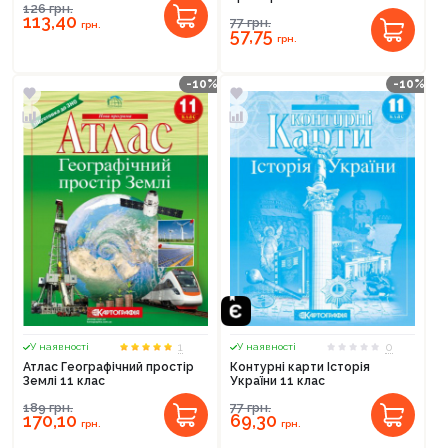
126
грн.
113,40
77
грн.
грн.
57,75
грн.
-10%
-10%
1
0
У наявності
У наявності
Атлас Географічний простір
Контурні карти Історія
Землі 11 клас
України 11 клас
189
грн.
77
грн.
170,10
69,30
грн.
грн.