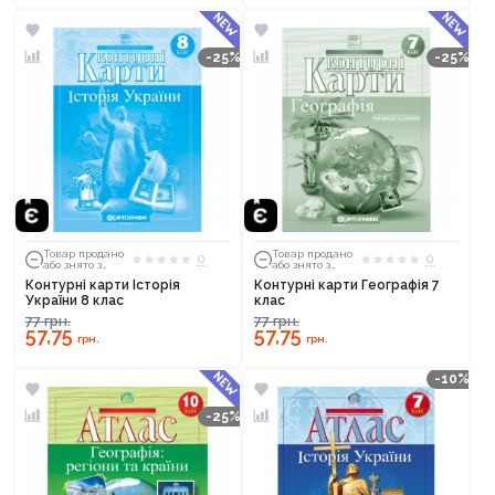
-25%
-25%
Товар продано
Товар продано
0
0
або знято з
або знято з
тиражу
тиражу
Контурні карти Історія
Контурні карти Географія 7
України 8 клас
клас
77
грн.
77
грн.
57,75
57,75
грн.
грн.
-10%
-25%