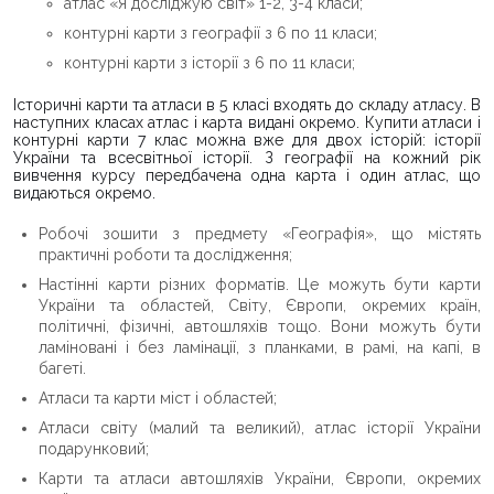
атлас «Я досліджую світ» 1-2, 3-4 класи;
контурні карти з географії з 6 по 11 класи;
контурні карти з історії з 6 по 11 класи;
Історичні карти та атласи в 5 класі входять до складу атласу. В
наступних класах атлас і карта видані окремо. Купити атласи і
контурні карти 7 клас можна вже для двох історій: історії
України та всесвітньої історії. З географії на кожний рік
вивчення курсу передбачена одна карта і один атлас, що
видаються окремо.
Робочі зошити з предмету «Географія», що містять
практичні роботи та дослідження;
Настінні карти різних форматів. Це можуть бути карти
України та областей, Світу, Європи, окремих країн,
політичні, фізичні, автошляхів тощо. Вони можуть бути
ламіновані і без ламінації, з планками, в рамі, на капі, в
багеті.
Атласи та карти міст і областей;
Атласи світу (малий та великий), атлас історії України
подарунковий;
Карти та атласи автошляхів України, Європи, окремих