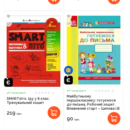
0
У наявності
0
У наявності
Майбутньому
SMARTліто. Іду у 6 клас.
першокласнику: готуємося
Тренувальний зошит
до письма. Робочий зошит.
Впевнений старт – Цепова І.В.
219
грн.
90
грн.