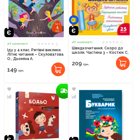
0
У наявності
0
У наявності
Швидкочитання. Скоро до
Іду у 4 клас. Рятівні виклики.
школи. Частина 3 – Костюк C.
Літнє читання – Скуловатова
О., Дьоміна А.
209
грн.
149
грн.