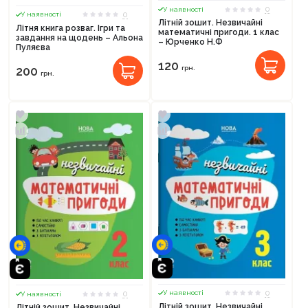
0
У наявності
0
У наявності
Літній зошит. Незвичайні
Літня книга розваг. Ігри та
математичні пригоди. 1 клас
завдання на щодень – Альона
– Юрченко Н.Ф
Пуляєва
120
200
грн.
грн.
0
0
У наявності
У наявності
Літній зошит. Незвичайні
Літній зошит. Незвичайні