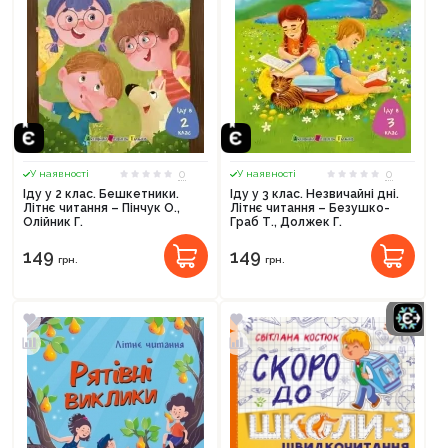
0
0
У наявності
У наявності
Іду у 2 клас. Бешкетники.
Іду у 3 клас. Незвичайні дні.
Літнє читання – Пінчук О.,
Літнє читання – Безушко-
Олійник Г.
Граб Т., Должек Г.
149
149
грн.
грн.