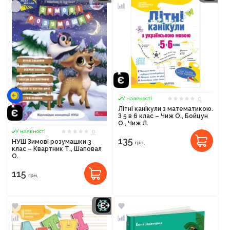
0
У наявності
Літні канікули з математикою.
З 5 в 6 клас – Чиж О., Бойцун
О., Чиж Л.
0
У наявності
135
НУШ Зимові розумашки 3
грн.
клас – Квартник Т., Шаповал
О.
115
грн.