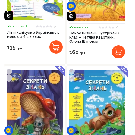
0
У наявності
0
У наявності
Літні канікули з Українською
Секрети знань. Зустрічай 2
мовою з 6 в 7 клас
клас – Тетяна Квартник,
Олена Шаповал
135
грн.
160
грн.