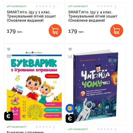
0
0
У наявності
У наявності
SMARTліто. Іду у 1 клас.
SMARTліто. Іду у 4 клас.
Тренувальний літній зошит
Тренувальний літній зошит
(Оновлене видання)
(Оновлене видання)
179
179
грн.
грн.
0
У наявності
0
У наявності
Букварик з ігровими