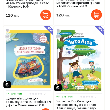
математичні пригоди. 3 клас
математичні пригоди. 2 клас
– НУШ Юрченко Н.Ф
– Юрченко Н.Ф
120
120
грн.
грн.
0
У наявності
0
У наявності
Щодня півгодини для
Читоліто. Посібник для
розвитку дитини. Посібник з 3
читання влітку з 1 в 2 клас –
у 4 кл – Ємельяненко О.В.
Алла Савчук, Галина Сапун