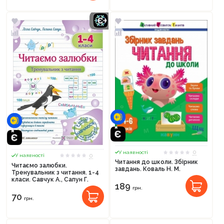
0
У наявності
0
У наявності
Читання до школи. Збірник
Читаємо залюбки.
завдань. Коваль Н. М.
Тренувальник з читання. 1-4
класи. Савчук А., Сапун Г.
189
грн.
70
грн.