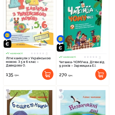
0
У наявності
0
У наявності
Літні канікули з Українською
мовою. З 5 в 6 клас –
Читанка-ЧОМУчка. Дітям від
Давидова О.
9 років – Заржицька Е.І.
135
270
грн.
грн.
Продовжити покупки
Оформити замовлення