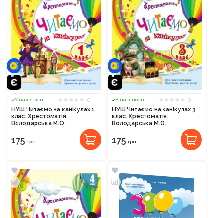
0
0
У наявності
У наявності
НУШ Читаємо на канікулах 1
НУШ Читаємо на канікулах 3
клас. Хрестоматія.
клас. Хрестоматія.
Володарська М.О.
Володарська М.О.
175
175
грн.
грн.