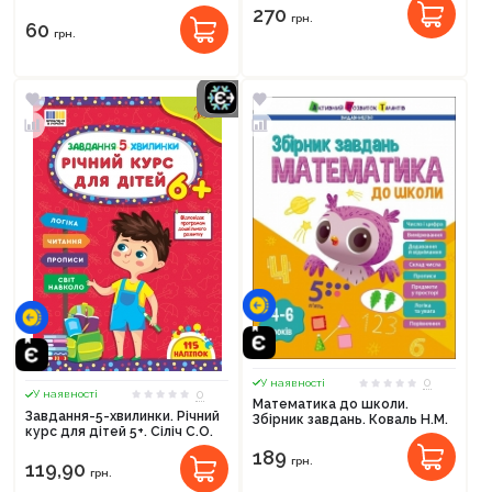
270
грн.
60
грн.
0
У наявності
0
У наявності
Математика до школи.
Завдання-5-хвилинки. Річний
Збірник завдань. Коваль Н.М.
курс для дітей 5+. Сіліч С.О.
189
грн.
119,90
грн.