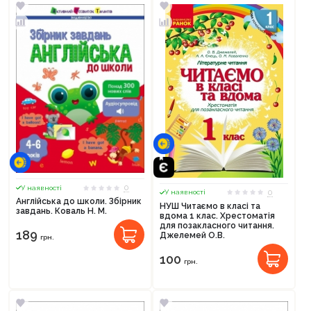
0
У наявності
0
У наявності
Англійська до школи. Збірник
НУШ Читаємо в класі та
завдань. Коваль Н. М.
вдома 1 клас. Хрестоматія
для позакласного читання.
189
Джелемей О.В.
грн.
100
грн.