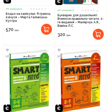
0
У наявності
0
У наявності
Бодьо на канікулах. Я граюсь,
Букварик для дошкільнят.
я вчуся – Марта Галевська-
Вчимося правильно читати. 2-
Кустра
ге видання – Малярчук А.Я.,
Вавіна Л.С.
570
грн.
320
грн.