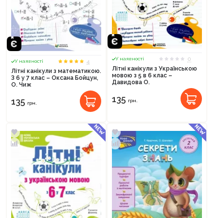
0
У наявності
4
У наявності
Літні канікули з Українською
Літні канікули з математикою.
мовою з 5 в 6 клас –
З 6 у 7 клас – Оксана Бойцун,
Давидова О.
О. Чиж
135
135
грн.
грн.