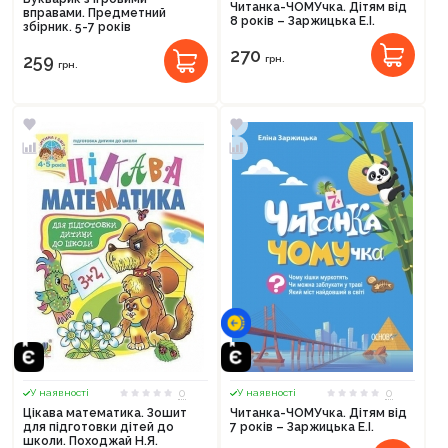
Читанка-ЧОМУчка. Дітям від
вправами. Предметний
8 років – Заржицька Е.І.
збірник. 5-7 років
270
259
грн.
грн.
0
0
У наявності
У наявності
Цікава математика. Зошит
Читанка-ЧОМУчка. Дітям від
для підготовки дітей до
7 років – Заржицька Е.І.
школи. Походжай Н.Я.