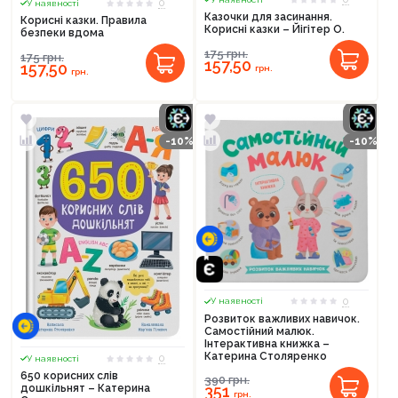
0
У наявності
Казочки для засинання.
Корисні казки. Правила
Корисні казки – Йігітер О.
безпеки вдома
175
грн.
175
грн.
157,50
157,50
грн.
грн.
-10%
-10%
0
У наявності
Розвиток важливих навичок.
Самостійний малюк.
Інтерактивна книжка –
Катерина Столяренко
0
У наявності
650 корисних слів
390
грн.
дошкільнят – Катерина
351
грн.