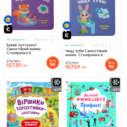
0
У наявності
Бувай, пустушко!
0
У наявності
Самостійний малюк.
Чищу зуби! Самостійний
Столяренко К.
малюк. Столяренко К.
175
грн.
175
грн.
157,50
157,50
грн.
грн.
-10%
-10%