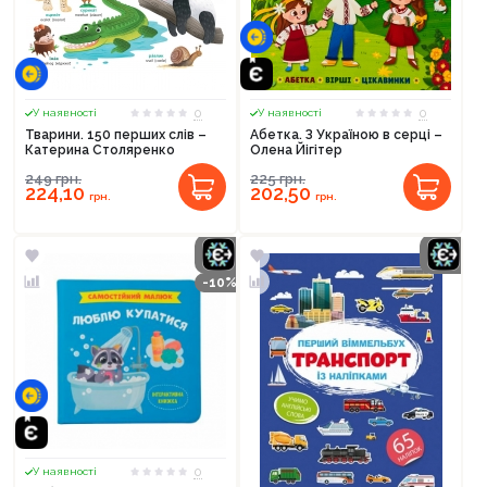
0
0
У наявності
У наявності
Тварини. 150 перших слів –
Абетка. З Україною в серці –
Катерина Столяренко
Олена Йігітер
249
грн.
225
грн.
224,10
202,50
грн.
грн.
-10%
0
У наявності