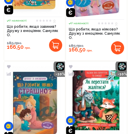
0
У наявності
0
У наявності
Що робити, якщо завинив?
Що робити, якщо ніяково?
Дружу з емоціями. Самуляк
Дружу з емоціями. Самуляк
О.
О.
185
грн.
185
грн.
166,50
грн.
166,50
грн.
-10%
-10%