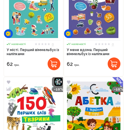
0
0
У наявності
У наявності
У місті. Перший віммельбух із
У мене вдома. Перший
наліпками
віммельбух із наліпками
62
62
грн.
грн.
-10%
-10%