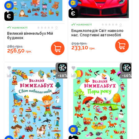
0
У наявності
0
У наявності
Енциклопедія Світ навколо
Великий віммельбух Мій
нас. Спортивні автомобілі
будинок
259
грн.
285
грн.
233,10
грн.
256,50
грн.
-10%
-10%