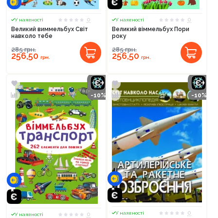
0
0
У наявності
У наявності
Великий виммельбух Світ
Великий віммельбух Пори
навколо тебе
року
285
грн.
285
грн.
256,50
256,50
грн.
грн.
-10%
-10%
0
У наявності
0
У наявності