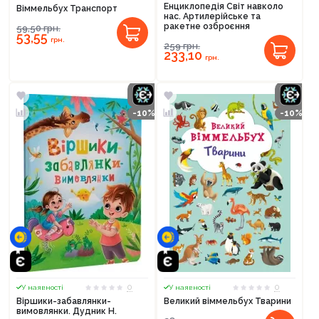
Енциклопедія Світ навколо
Віммельбух Транспорт
нас. Артилерійське та
ракетне озброєння
59,50
грн.
53,55
грн.
259
грн.
233,10
грн.
-10%
-10%
0
0
У наявності
У наявності
Віршики-забавлянки-
Великий віммельбух Тварини
вимовлянки. Дудник Н.