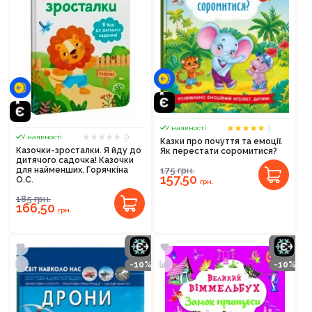
1
У наявності
0
У наявності
Казки про почуття та емоції.
Казочки-зросталки. Я йду до
Як перестати соромитися?
дитячого садочка! Казочки
175
грн.
для найменших. Горячкіна
157,50
О.С.
грн.
185
грн.
166,50
грн.
-10%
-10%