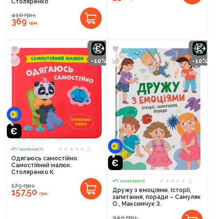
Столяренко
410
грн.
369
грн.
-10%
-10%
0
У наявності
Одягаюсь самостійно.
Самостійний малюк.
Столяренко К.
0
У наявності
175
грн.
157,50
Дружу з емоціями. Історії,
грн.
запитання, поради – Самуляк
О., Максимчук З.
345
грн.