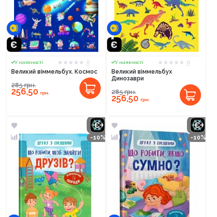
0
0
У наявності
У наявності
Великий віммельбух. Космос
Великий віммельбух
Динозаври
285
грн.
256,50
285
грн.
грн.
256,50
грн.
-10%
-10%