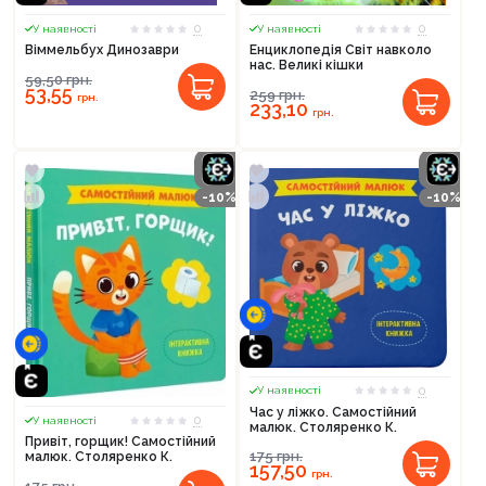
0
0
У наявності
У наявності
Віммельбух Динозаври
Енциклопедія Світ навколо
нас. Великі кішки
59,50
грн.
53,55
259
грн.
грн.
233,10
грн.
-10%
-10%
0
У наявності
Час у ліжко. Самостійний
0
У наявності
малюк. Столяренко К.
Привіт, горщик! Самостійний
175
грн.
малюк. Столяренко К.
157,50
грн.