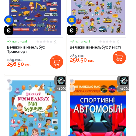
0
0
У наявності
У наявності
Великий віммельбух
Великий віммельбух У місті
Транспорт
285
грн.
256,50
285
грн.
грн.
256,50
грн.
-10%
-10%