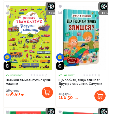
-10%
-10%
0
0
У наявності
У наявності
Великий віммельбух Розумні
Що робити, якщо злишся?
машини
Дружу з емоціями. Самуляк
О.
285
грн.
256,50
185
грн.
грн.
166,50
грн.