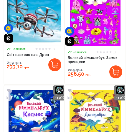
0
У наявності
0
У наявності
Світ навколо нас. Дрон
Великий віммельбух. Замок
принцеси
259
грн.
233,10
грн.
285
грн.
256,50
грн.
-10%
-10%