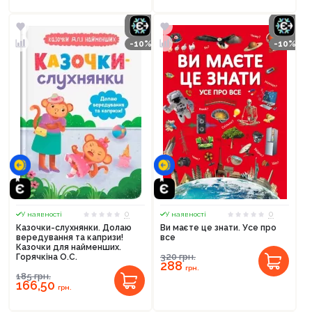
-10%
-10%
0
0
У наявності
У наявності
Казочки-слухнянки. Долаю
Ви маєте це знати. Усе про
вередування та капризи!
все
Казочки для найменших.
320
грн.
Горячкіна О.С.
288
грн.
185
грн.
166,50
грн.