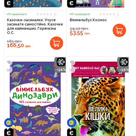
0
0
У наявності
У наявності
Казочки-засиналки. Учуся
Віммельбух Космос
засинати самостійно. Казочки
59,50
грн.
для найменших. Горячкіна
53,55
О.С.
грн.
185
грн.
166,50
грн.
-10%
-10%