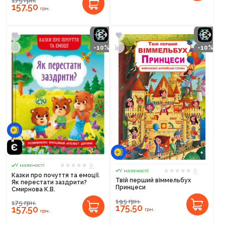
175
грн.
157,50
грн.
-10%
-10%
Продовжити покупки
Оформити замовлення
0
У наявності
0
У наявності
Казки про почуття та емоції.
Твій перший віммельбух
Як перестати заздрити?
Принцеси
Смирнова К.В.
195
грн.
175
грн.
175,50
157,50
грн.
грн.