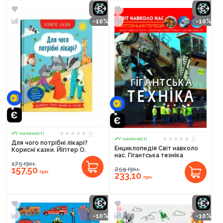
-10%
-10%
0
У наявності
0
У наявності
Для чого потрібні лікарі?
Енциклопедія Світ навколо
Корисні казки. Йігітер О.
нас. Гігантська техніка
175
грн.
157,50
259
грн.
грн.
233,10
грн.
-10%
-10%