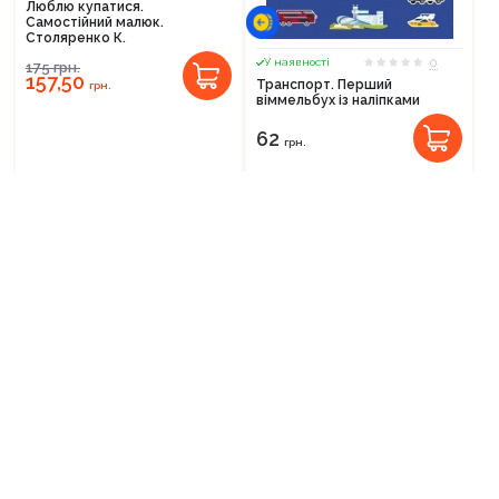
Люблю купатися.
Самостійний малюк.
Столяренко К.
0
У наявності
175
грн.
157,50
Транспорт. Перший
грн.
віммельбух із наліпками
62
грн.
0
0
У наявності
У наявності
Розумні картки. Розвиток
Розумні картки. Розвиток
моторики. 30 карток
логіки та мислення. 30 карток