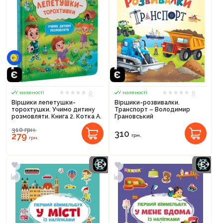
0
0
У наявності
У наявності
Віршики лепетушки-
Віршики-розвивалки.
торохтушки. Учимо дитину
Транспорт – Володимир
розмовляти. Книга 2. Котка А.
Грановський
310
грн.
310
279
грн.
грн.