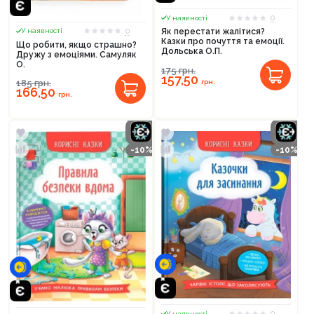
0
У наявності
0
Як перестати жалітися?
У наявності
Казки про почуття та емоції.
Що робити, якщо страшно?
Дольська О.П.
Дружу з емоціями. Самуляк
О.
175
грн.
157,50
грн.
185
грн.
166,50
грн.
-10%
-10%
0
У наявності