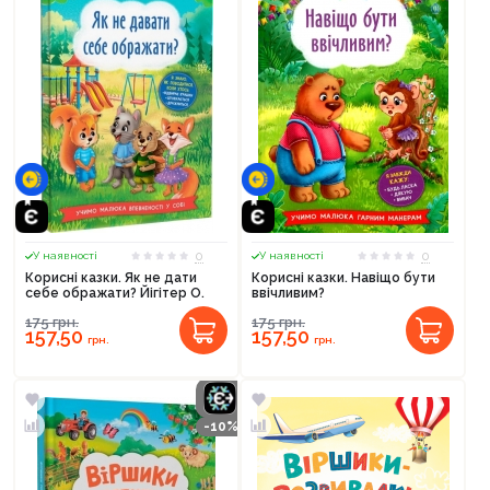
0
0
У наявності
У наявності
Корисні казки. Як не дати
Корисні казки. Навіщо бути
себе ображати? Йігітер О.
ввічливим?
175
грн.
175
грн.
157,50
157,50
грн.
грн.
-10%