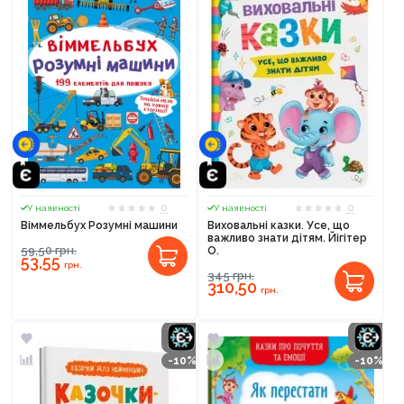
0
0
У наявності
У наявності
Віммельбух Розумні машини
Виховальні казки. Усе, що
важливо знати дітям. Йігітер
59,50
грн.
О.
53,55
грн.
345
грн.
310,50
грн.
-10%
-10%