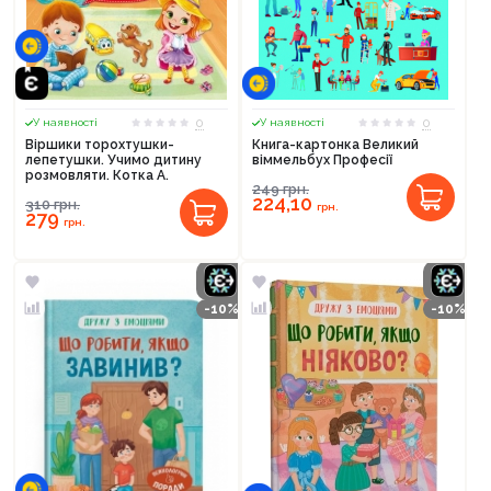
0
0
У наявності
У наявності
Віршики торохтушки-
Книга-картонка Великий
лепетушки. Учимо дитину
віммельбух Професії
розмовляти. Котка А.
249
грн.
224,10
310
грн.
грн.
279
грн.
-10%
-10%