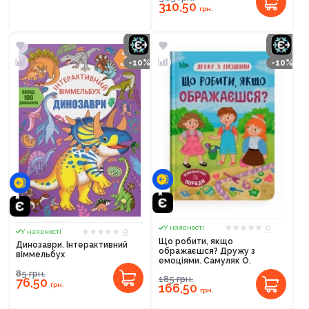
310,50
грн.
-10%
-10%
0
У наявності
0
У наявності
Що робити, якщо
Динозаври. Інтерактивний
ображаєшся? Дружу з
віммельбух
емоціями. Самуляк О.
85
грн.
185
грн.
76,50
грн.
166,50
грн.