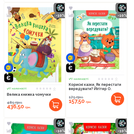
-10%
-10%
0
У наявності
Корисні казки. Як перестати
0
вередувати? Йігітер О.
У наявності
Велика книжка чомучки
175
грн.
157,50
грн.
485
грн.
436,50
грн.
-10%
-10%