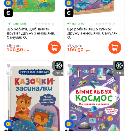
0
0
У наявності
У наявності
Що робити, щоб знайти
Що робити якщо сумно?
друзів? Дружу з емоціями.
Дружу з емоціями. Самуляк
Самуляк О.
О.
185
грн.
185
грн.
166,50
166,50
грн.
грн.
-10%
-10%