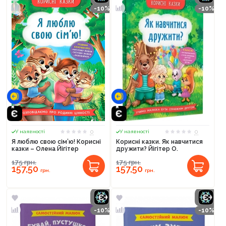
-10%
-10%
0
0
У наявності
У наявності
Я люблю свою сім’ю! Корисні
Корисні казки. Як навчитися
казки – Олена Йігітер
дружити? Йігітер О.
175
грн.
175
грн.
157,50
157,50
грн.
грн.
-10%
-10%