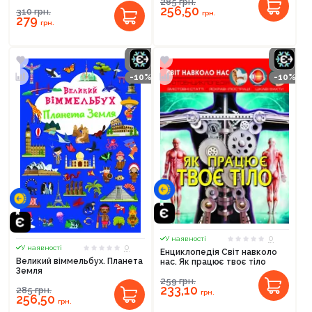
285
грн.
256,50
310
грн.
грн.
279
грн.
-10%
-10%
0
У наявності
0
У наявності
Енциклопедія Світ навколо
Великий віммельбух. Планета
нас. Як працює твоє тіло
Земля
259
грн.
233,10
285
грн.
грн.
256,50
грн.