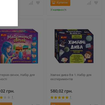
Купити
Купити
вності
У наявності
терня свічок. Набір для
Хімічні дива 8 в 1. Набір для
чості
експериментів
,02 грн.
580,02 грн.
1
1