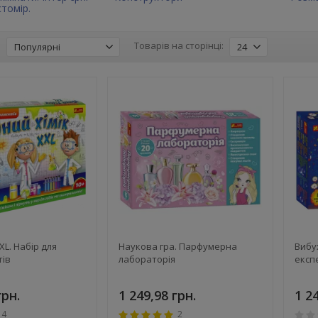
стомір.
:
Товарів на сторінці:
Популярні
24
XL. Набір для
Наукова гра. Парфумерна
Вибух
тів
лабораторія
експ
грн.
1 249,98 грн.
1 2
4
2