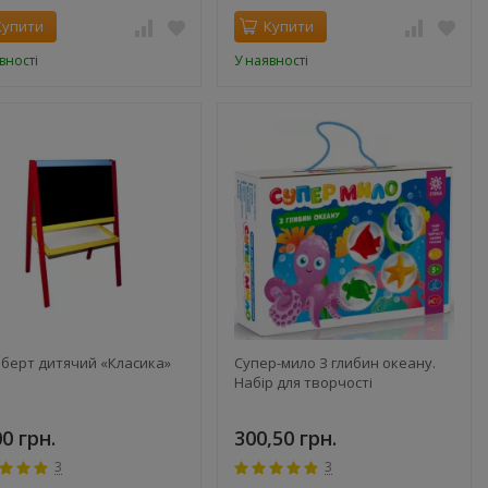
Купити
Купити
вності
У наявності
берт дитячий «Класика»
Супер-мило З глибин океану.
Набір для творчості
00 грн.
300,50 грн.
3
3