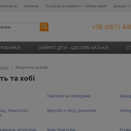
Контакти
Знижки
Позбудься зайвого – обери своє!
Більше
+38 (067) 44
НОВИНКИ
ЗАЙНЯТІ ДІТИ - ЩАСЛИВІ БАТЬКИ
С
талог
Творчість та хобі
ть та хобі
Картини за номерами
Кращі
ску, блискіток,
Вироби з гіпсу, раскопки
Набор
з
кімнати. Інтер'єрні
Конструктори
Розм