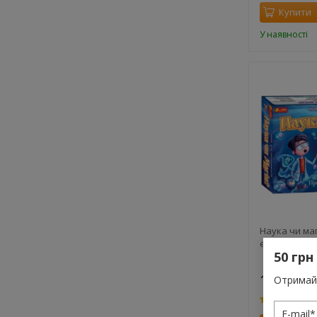
Купити
У наявності
Наука чи маг
експеримен
50 грн
1 250 грн
Отримай 