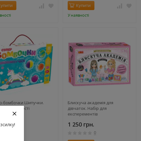
Купити
Купити
вності
У наявності
р-бомбочки Шипучки.
Блискуча академія для
р для творчості
дівчаток. Набір для
експерементів
 грн.
1 250 грн.
зсилку!
0
0