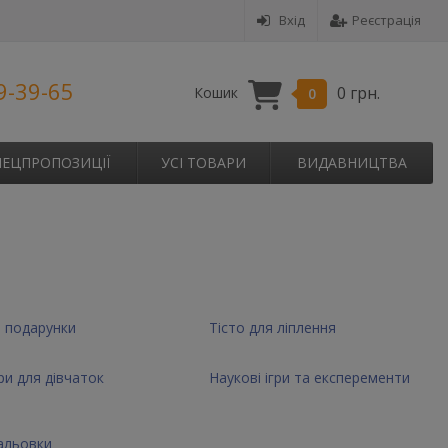
Вхід
Реєстрація
9-39-65
0 грн.
Кошик
0
ПЕЦПРОПОЗИЦІЇ
УСІ ТОВАРИ
ВИДАВНИЦТВА
 подарунки
Тісто для ліплення
и для дівчаток
Наукові ігри та експеременти
альовки