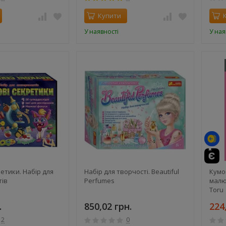
Купити
У наявності
У ная
етики. Набір для
Набір для творчості. Beautiful
Кумо
тів
Perfumes
малю
Toru
.
850,02 грн.
224
2
0