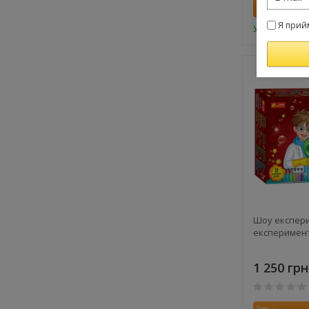
Купити
Я прий
У наявності
Шоу експери
експеримен
1 250 грн