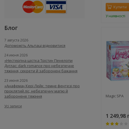
Купити
У наявності
Блог
7 августа 2026
Допоможіть Альпаці відновитися
24 июня 2026
«Нестерпна шістка Трісти» Пенелопи
Дуглас: dark romance про небезпечне
тяжіння, секрети й заборонені бажання
23 июня 2026
«Анафема» Кері Лейк: темне фентезі про
проклятий ліс, небезпечну магію й
Magic SPA
заборонене тяжіння
Усі записи
1 249,98 