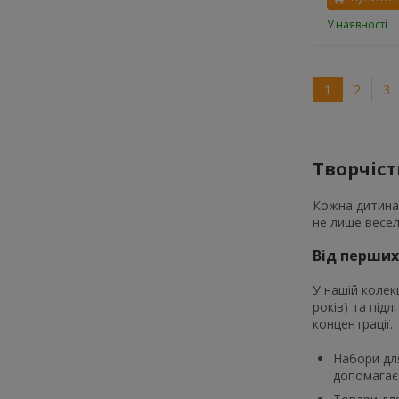
У наявності
1
2
3
Творчіст
Кожна дитина 
не лише весел
Від перших
У нашій колекц
років) та під
концентрації.
Набори для
допомагає 