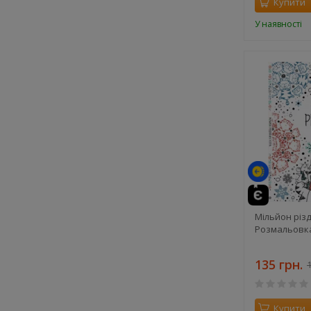
Купити
У наявності
Мільйон різд
Розмальовк
135 грн.
1
Купити