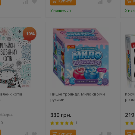
Купити
У наявності
У ная
-10%
вяних котів.
Пишні троянди. Мило своїми
Космі
а
руками
розм
330 грн.
219
50 грн.
0
1
Купити