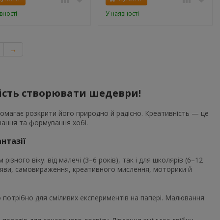
вності
У наявності
→
ість створювати шедеври!
помагає розкрити його природно й радісно. Креативність — це
шання та формування хобі.
нтазії
різного віку: від малечі (3–6 років), так і для школярів (6–12
у уяви, самовираження, креативного мислення, моторики й
 потрібно для сміливих експериментів на папері. Малювання