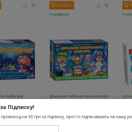
Купити
У наявності
У ная
ія. Набір для
Домашня лабораторія школяра
Супе
тів
1-2 клас. Набір для
Набі
 за Підписку!
експерементів
.
1 250 грн.
289
промокод на 50 грн за підписку, просто підписавшись на нашу ро
2
0