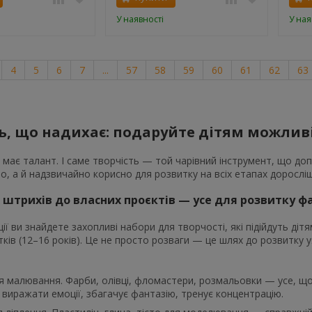
У наявності
У ная
4
5
6
7
...
57
58
59
60
61
62
63
ь, що надихає: подаруйте дітям можлив
має талант. І саме творчість — той чарівний інструмент, що до
о, а й надзвичайно корисно для розвитку на всіх етапах дорослі
 штрихів до власних проєктів — усе для розвитку фа
ії ви знайдете захопливі набори для творчості, які підійдуть дітям 
літків (12–16 років). Це не просто розваги — це шлях до розвитк
 малювання. Фарби, олівці, фломастери, розмальовки — усе, що
виражати емоції, збагачує фантазію, тренує концентрацію.