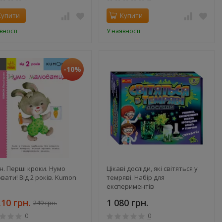
Купити
Купити
вності
У наявності
-10%
н. Перші кроки. Нумо
Цікаві досліди, які світяться у
вати! Від 2 років. Kumon
темряві. Набір для
експериментів
,10 грн.
1 080 грн.
249 грн.
0
0