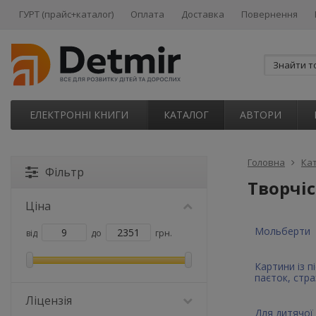
ГУРТ (прайс+каталог)
Оплата
Доставка
Повернення
ЕЛЕКТРОННІ КНИГИ
КАТАЛОГ
АВТОРИ
Головна
Ка
Фільтр
Творчіс
Ціна
Мольберти
від
до
грн.
Картини із пі
паєток, стра
Ліцензія
Для дитячої 