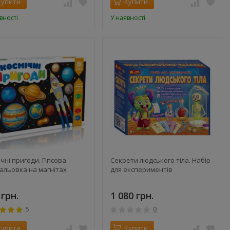
Купити
Купити
вності
У наявності
чні пригоди. Гіпсова
Секрети людського тіла. Набір
альовка на магнітах
для експериментів
 грн.
1 080 грн.
5
0
Купити
Купити