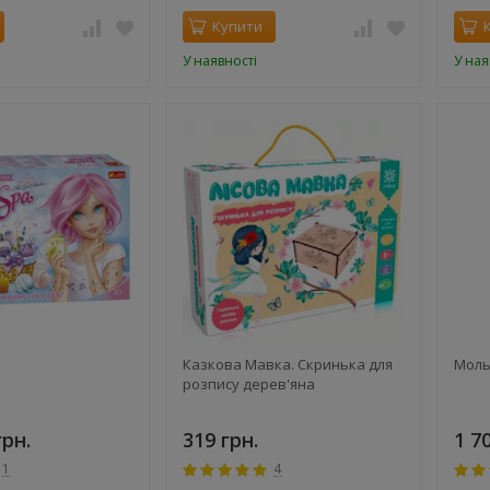
Купити
У наявності
У ная
Казкова Мавка. Скринька для
Моль
розпису дерев'яна
грн.
319 грн.
1 7
1
4