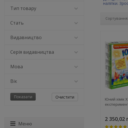
наліпки. Зро
Тип товару
Сортування
Стать
Видавництво
Серія видавництва
Мова
Вік
Очистити
Юний хімік X
експеримен
2 350,02 
Меню