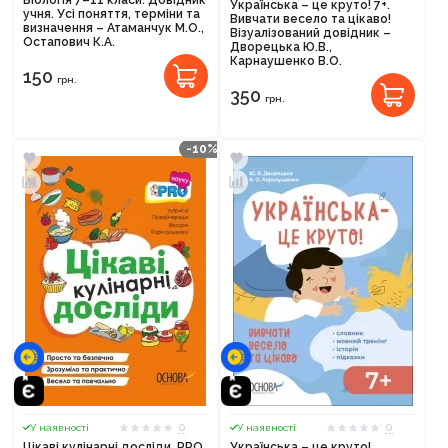
Українська – це круто! 7+.
учня. Усі поняття, терміни та
Вивчати весело та цікаво!
визначення – Атаманчук М.О.,
Візуалізований довідник –
Остапович К.А.
Дворецька Ю.В.,
Карнаушенко В.О.
150
грн.
350
грн.
-10%
0
0
У наявності
У наявності
Цікаві кулінарні досліди. PRO
Українська – це круто!