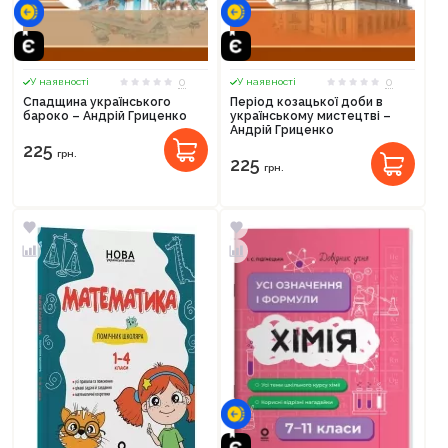
0
0
У наявності
У наявності
Спадщина українського
Період козацької доби в
бароко – Андрій Гриценко
українському мистецтві –
Андрій Гриценко
225
грн.
225
грн.