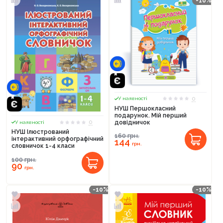
-10%
0
У наявності
НУШ Першокласний
подарунок. Мій перший
0
довідничок
У наявності
НУШ Ілюстрований
160
грн.
інтерактивний орфографічний
144
грн.
словничок 1-4 класи
100
грн.
90
грн.
-10%
-10%