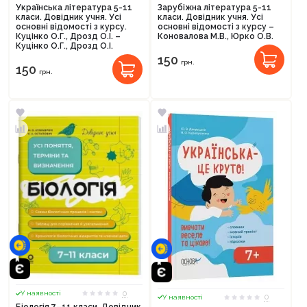
Українська література 5-11
Зарубіжна література 5-11
класи. Довідник учня. Усі
класи. Довідник учня. Усі
основні відомості з курсу.
основні відомості з курсу –
Куцінко О.Г., Дрозд О.І. –
Коновалова М.В., Юрко О.В.
Куцінко О.Г., Дрозд О.І.
150
грн.
150
грн.
0
У наявності
0
У наявності
Біологія 7–11 класи. Довідник