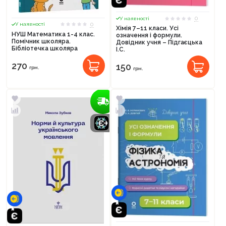
0
У наявності
0
У наявності
Хімія 7–11 класи. Усі
НУШ Математика 1-4 клас.
означення і формули.
Помічник школяра.
Довідник учня – Підгаєцька
Бібліотечка школяра
І.С.
270
150
грн.
грн.