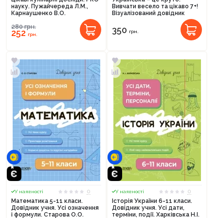
науку. Пужайчереда Л.М.,
Вивчати весело та цікаво 7+!
Карнаушенко В.О.
Візуалізований довідник
280
грн.
350
252
грн.
грн.
0
0
У наявності
У наявності
Математика 5-11 класи.
Історія України 6-11 класи.
Довідник учня. Усі означення
Довідник учня. Усі дати,
Продовжити покупки
і формули. Старова О.О.
терміни, події. Харківська Н.І.