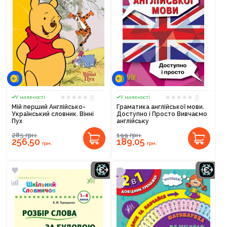
0
0
У наявності
У наявності
Мій перший Англійсько-
Граматика англійської мови.
Український словник. Вінні
Доступно і Просто Вивчаємо
Пух
англійську
285
грн.
199
грн.
256,50
189,05
грн.
грн.