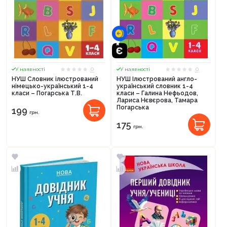
0
0
У наявності
У наявності
НУШ Словник ілюстрований
НУШ Ілюстрований англо-
німецько-український 1-4
український словник 1-4
класи – Погарська Т.В.
класи – Галина Нефьодов,
Лариса Нєвєрова, Тамара
Погарська
199
грн.
175
грн.