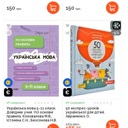
Оформити замовлення
150
150
грн.
грн.
-5%
0
0
У наявності
У наявності
Українська мова 5-11 класи.
50 експрес-уроків
Довідник учня. Усі основні
української для дітей.
правила. Коновалова М.В.,
Авраменко О.
Істоміна С.Н., Безсонова Н.В.
175
грн.
166,25