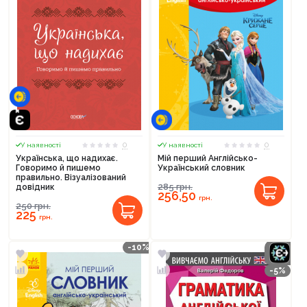
0
0
У наявності
У наявності
Українська, що надихає.
Мій перший Англійсько-
Говоримо й пишемо
Український словник
правильно. Візуалізований
285
грн.
довідник
256,50
грн.
250
грн.
225
грн.
-10%
-5%