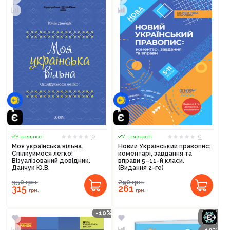
0
0
У наявності
У наявності
Моя українська вільна.
Новий Український правопис:
Спілкуймося легко!
коментарі, завдання та
Візуалізований довідник.
вправи 5–11-й класи.
Данчук Ю.В.
(Видання 2-ге)
350
грн.
290
грн.
315
261
грн.
грн.
-10%