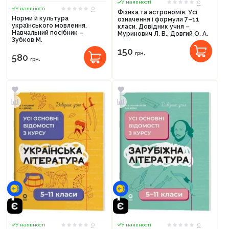
0
У наявності
0
У наявності
Фізика та астрономія. Усі
Норми й культура
означення і формули 7–11
українського мовлення.
класи. Довідник учня –
Навчальний посібник –
Муринович Л. В., Довгий О. А.
Зубков М.
150
грн.
580
грн.
0
0
У наявності
У наявності