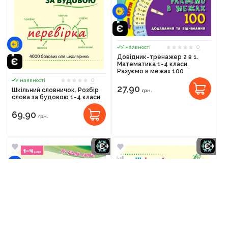
0
У наявності
Довідник-тренажер 2 в 1.
Математика 1-4 класи.
Рахуємо в межах 100
0
У наявності
27,90
Шкільний словничок. Розбір
грн.
слова за будовою 1-4 класи
69,90
грн.
0
У наявності
Орфографічний словничок.
Українська мова. 1-4 класи.
Сікора