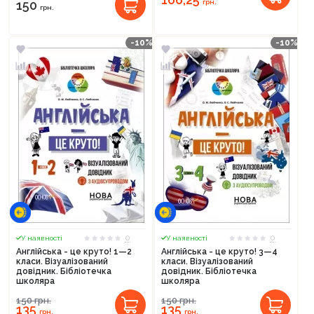
грн.
150
грн.
-10%
-10%
0
0
У наявності
У наявності
Англійська - це круто! 1—2
Англійська - це круто! 3—4
класи. Візуалізований
класи. Візуалізований
довідник. Бібліотечка
довідник. Бібліотечка
школяра
школяра
150
грн.
150
грн.
135
135
грн.
грн.