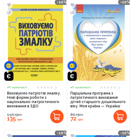
-10%
-10%
0
0
У наявності
У наявності
Виховуємо патріотів змалку.
Парціальна програма з
Нові форми роботи з
патріотичного виховання
національно-патріотичного
дітей старшого дошкільного
виховання в ЗДО
віку. Моя країна — Україна
150
грн.
80
грн.
135
72
грн.
грн.
-10%
-10%