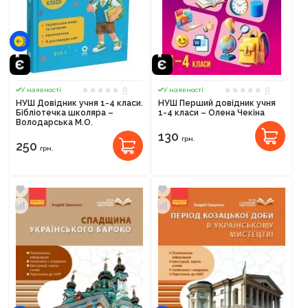
0
0
У наявності
У наявності
НУШ Довідник учня 1-4 класи.
НУШ Перший довідник учня
Бібліотечка школяра –
1-4 класи – Олена Чекіна
Володарська М.О.
130
грн.
250
грн.