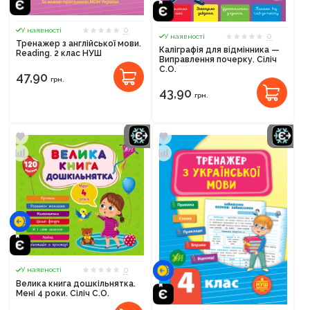
0
У наявності
0
У наявності
Тренажер з англійської мови.
Каліграфія для відмінника —
Reading. 2 клас НУШ
Виправлення почерку. Сіліч
С.О.
47,90
грн.
43,90
грн.
0
У наявності
Велика книга дошкільнятка.
Мені 4 роки. Сіліч С.О.