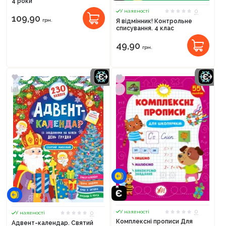
4 роки
0
У наявності
109,90
грн.
Я відмінник! Контрольне
списування. 4 клас
49,90
грн.
0
У наявності
0
У наявності
Комплексні прописи Для
Адвент-календар. Святий