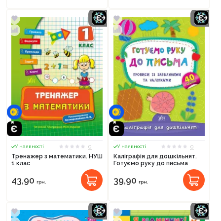
0
0
У наявності
У наявності
Тренажер з математики. НУШ
Каліграфія для дошкільнят.
1 клас
Готуємо руку до письма
43,90
39,90
грн.
грн.