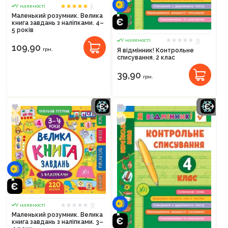
1
У наявності
Маленький розумник. Велика
книга завдань з наліпками. 4–
5 років
0
У наявності
109,90
грн.
Я відмінник! Контрольне
списування. 2 клас
39,90
грн.
0
У наявності
Маленький розумник. Велика
книга завдань з наліпками. 3–