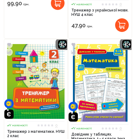
99,90
0
грн.
У наявності
Тренажер з української мови.
НУШ 4 клас
47,90
грн.
0
У наявності
0
У наявності
Тренажер з математики. НУШ
Довідник у таблицях.
2 клас
Математика. 1–4 класи. Інна