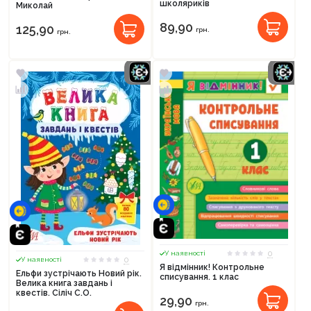
школяриків
Миколай
89,90
125,90
грн.
грн.
0
У наявності
0
У наявності
Я відмінник! Контрольне
Ельфи зустрічають Новий рік.
списування. 1 клас
Велика книга завдань і
квестів. Сіліч С.О.
29,90
грн.