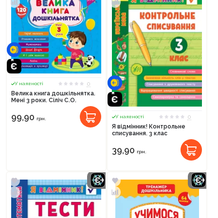
0
У наявності
Велика книга дошкільнятка.
Мені 3 роки. Сіліч С.О.
Продовжити покупки
99,90
0
У наявності
грн.
Я відмінник! Контрольне
Оформити замовлення
списування. 3 клас
39,90
грн.