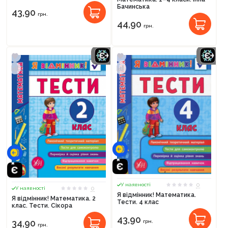
Бачинська
43,90
грн.
44,90
грн.
0
У наявності
0
У наявності
Я відмінник! Математика.
Я відмінник! Математика. 2
Тести. 4 клас
клас. Тести. Сікора
43,90
34,90
грн.
грн.