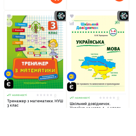
0
У наявності
0
У наявності
Тренажер з математики. НУШ
Шкільний довідничок.
3 клас
Українська мова. 1-4 класи.
Терещенко
47,90
грн.
69,90
грн.