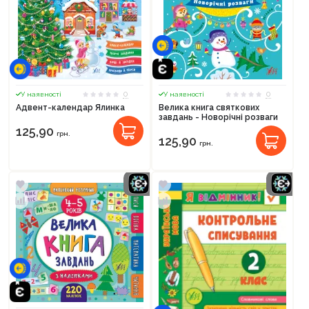
0
0
У наявності
У наявності
Адвент-календар Ялинка
Велика книга святкових
завдань - Новорічні розваги
125,90
грн.
125,90
грн.