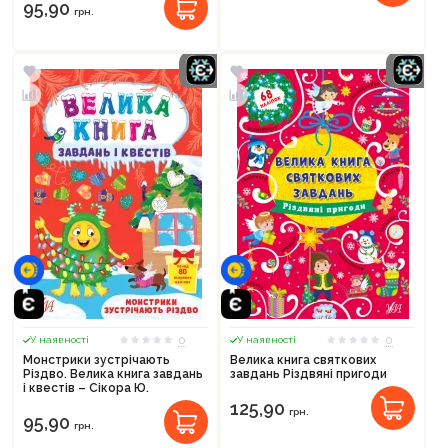
95,90
грн.
0
0
У наявності
У наявності
Монстрики зустрічають
Велика книга святкових
Різдво. Велика книга завдань
завдань Різдвяні пригоди
і квестів – Сікора Ю.
125,90
грн.
95,90
грн.