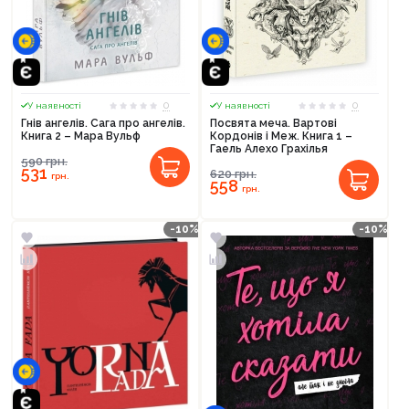
0
0
У наявності
У наявності
Гнів ангелів. Сага про ангелів.
Посвята меча. Вартові
Книга 2 – Мара Вульф
Кордонів і Меж. Книга 1 –
Гаель Алехо Грахілья
590
грн.
531
620
грн.
грн.
558
грн.
-10%
-10%