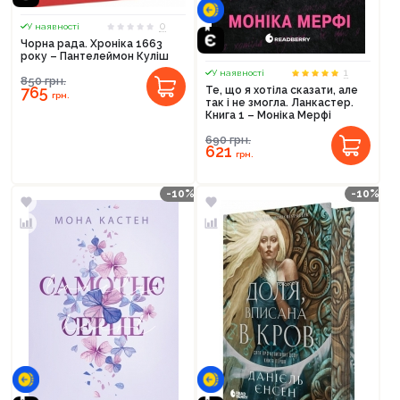
0
У наявності
Чорна рада. Хроніка 1663
року – Пантелеймон Куліш
1
У наявності
850
грн.
765
Те, що я хотіла сказати, але
грн.
так і не змогла. Ланкастер.
Книга 1 – Моніка Мерфі
690
грн.
621
грн.
-10%
-10%