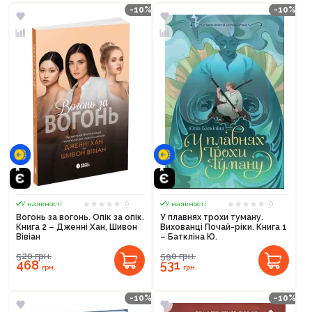
-10%
-10%
0
0
У наявності
У наявності
Вогонь за вогонь. Опік за опік.
У плавнях трохи туману.
Книга 2 – Дженні Хан, Шивон
Вихованці Почай-ріки. Книга 1
Вівіан
– Баткліна Ю.
520
грн.
590
грн.
468
531
грн.
грн.
-10%
-10%