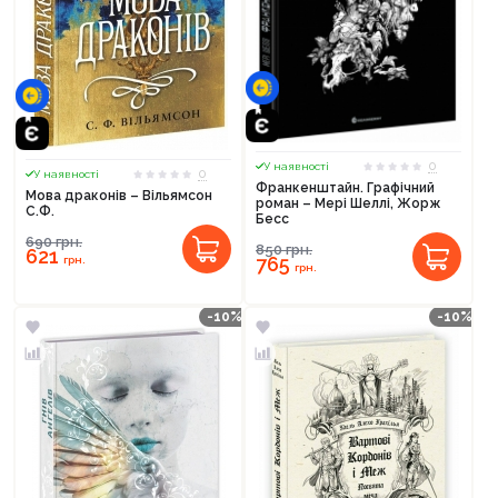
0
У наявності
0
У наявності
Франкенштайн. Графічний
Мова драконів – Вільямсон
роман – Мері Шеллі, Жорж
С.Ф.
Бесс
690
грн.
850
грн.
621
765
грн.
грн.
-10%
-10%