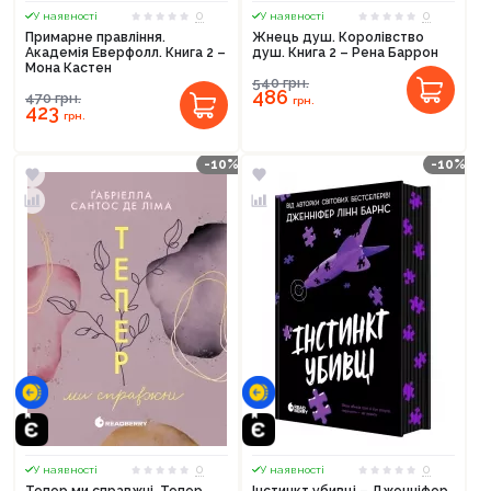
0
0
У наявності
У наявності
Примарне правління.
Жнець душ. Королівство
Академія Еверфолл. Книга 2 –
душ. Книга 2 – Рена Баррон
Мона Кастен
540
грн.
486
470
грн.
грн.
423
грн.
-10%
-10%
0
0
У наявності
У наявності