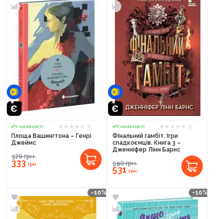
0
0
У наявності
У наявності
Площа Вашингтона – Генрі
Фінальний гамбіт. Ігри
Джеймс
спадкоємців. Книга 3 –
Дженніфер Лінн Барнс
370
грн.
333
590
грн.
грн.
531
грн.
-10%
-10%