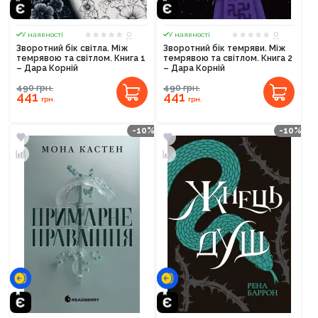
0
0
У наявності
У наявності
Зворотний бік світла. Між
Зворотний бік темряви. Між
темрявою та світлом. Книга 1
темрявою та світлом. Книга 2
– Дара Корній
– Дара Корній
490
грн.
490
грн.
441
441
грн.
грн.
-10%
-10%