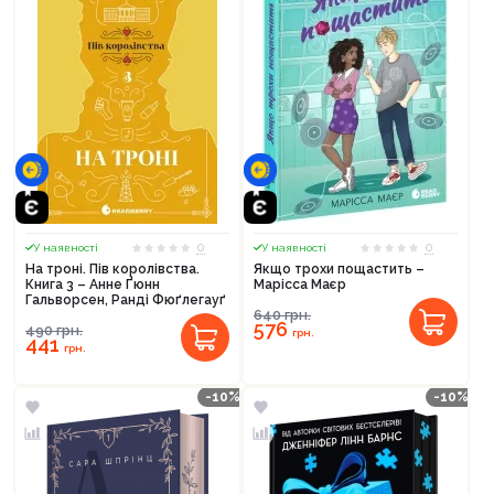
0
0
У наявності
У наявності
На троні. Пів королівства.
Якщо трохи пощастить –
Книга 3 – Анне Ґюнн
Марісса Маєр
Гальворсен, Ранді Фюґлегауґ
640
грн.
576
490
грн.
грн.
441
грн.
-10%
-10%