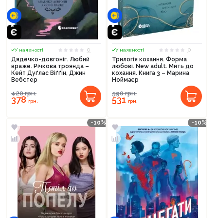
0
0
У наявності
У наявності
Дядечко-довгоніг. Любий
Трилогія кохання. Форма
враже. Річкова троянда –
любові. New adult. Мить до
Кейт Дуґлас Віґґін, Джин
кохання. Книга 3 – Марина
Вебстер
Ноймаєр
420
грн.
590
грн.
378
531
грн.
грн.
-10%
-10%