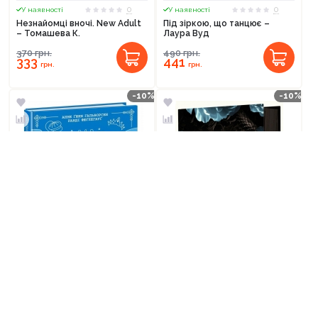
0
0
У наявності
У наявності
Незнайомці вночі. New Adult
Під зіркою, що танцює –
– Томашева К.
Лаура Вуд
370
грн.
490
грн.
333
441
грн.
грн.
-10%
-10%
0
1
У наявності
У наявності
Принц мрії. Пів королівства.
Поцілунок переможця.
Книга 2 – Анне Ґюнн
Трилогія переможця. Книга 3