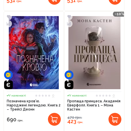
531
531
грн.
грн.
-10%
0
0
У наявності
У наявності
Позначена кров’ю.
Пропаща принцеса. Академія
Народжені легендою. Книга 2
Еверфолл. Книга 1 – Мона
Продовжити покупки
– Трейсі Деонн
Кастен
470
грн.
Оформити замовлення
690
423
грн.
грн.