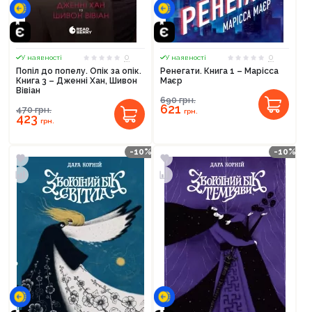
0
0
У наявності
У наявності
Попіл до попелу. Опік за опік.
Ренегати. Книга 1 – Марісса
Книга 3 – Дженні Хан, Шивон
Маєр
Вівіан
690
грн.
621
470
грн.
грн.
423
грн.
-10%
-10%