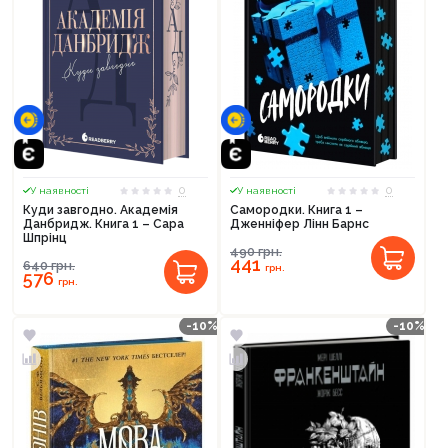
0
0
У наявності
У наявності
Куди завгодно. Академія
Самородки. Книга 1 –
Данбридж. Книга 1 – Сара
Дженніфер Лінн Барнс
Шпрінц
490
грн.
441
640
грн.
грн.
576
грн.
-10%
-10%