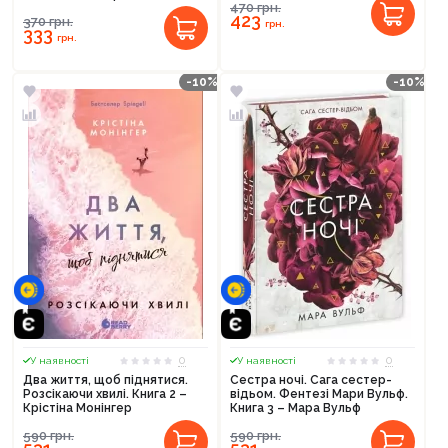
470
грн.
423
370
грн.
грн.
333
грн.
-10%
-10%
0
0
У наявності
У наявності
Два життя, щоб піднятися.
Сестра ночі. Сага сестер-
Розсікаючи хвилі. Книга 2 –
відьом. Фентезі Мари Вульф.
Крістіна Монінгер
Книга 3 – Мара Вульф
590
грн.
590
грн.