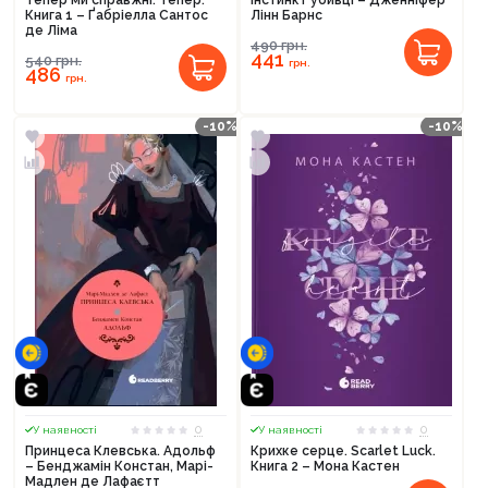
Тепер ми справжні. Тепер.
Інстинкт убивці – Дженніфер
Книга 1 – Ґабріелла Сантос
Лінн Барнс
де Ліма
490
грн.
441
540
грн.
грн.
486
грн.
-10%
-10%
0
0
У наявності
У наявності
Принцеса Клевська. Адольф
Крихке серце. Scarlet Luck.
– Бенджамін Констан, Марі-
Книга 2 – Мона Кастен
Мадлен де Лафаєтт