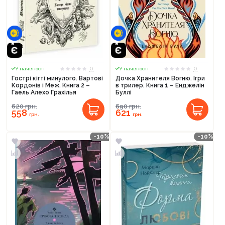
0
0
У наявності
У наявності
Гострі кігті минулого. Вартові
Дочка Хранителя Вогню. Ігри
Кордонів і Меж. Книга 2 –
в трилер. Книга 1 – Енджелін
Гаель Алехо Грахілья
Буллі
620
грн.
690
грн.
558
621
грн.
грн.
-10%
-10%