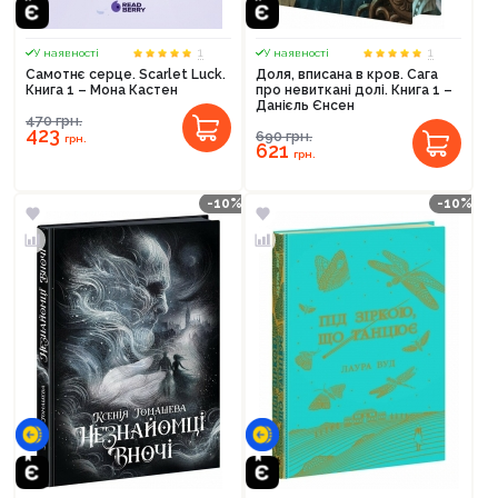
1
1
У наявності
У наявності
Самотнє серце. Scarlet Luck.
Доля, вписана в кров. Сага
Книга 1 – Мона Кастен
про невиткані долі. Книга 1 –
Данієль Єнсен
470
грн.
423
690
грн.
грн.
621
грн.
-10%
-10%