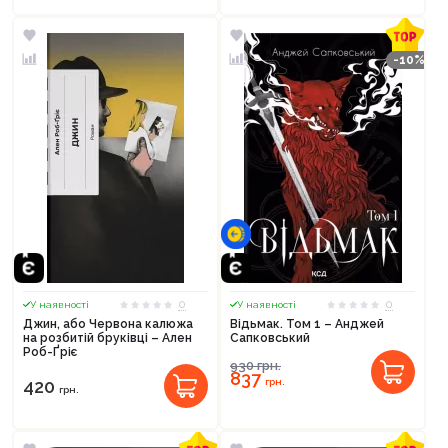
-10%
0
0
У наявності
У наявності
Джин, або Червона калюжа
Відьмак. Том 1 – Анджей
на розбитій бруківці – Ален
Сапковський
Роб-Ґріє
930
грн.
837
грн.
420
грн.