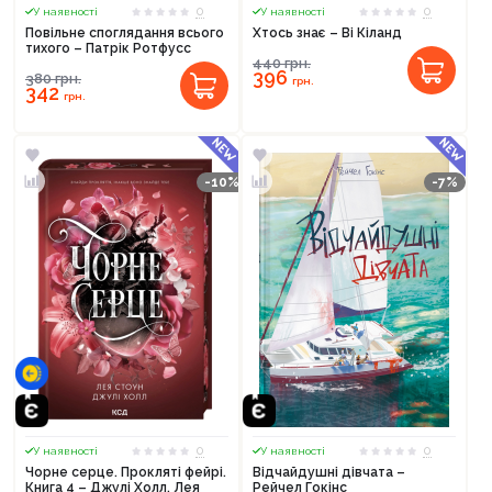
0
0
У наявності
У наявності
Повільне споглядання всього
Хтось знає – Ві Кіланд
тихого – Патрік Ротфусс
440
грн.
396
380
грн.
грн.
342
грн.
-10%
-7%
0
0
У наявності
У наявності
Чорне серце. Прокляті фейрі.
Відчайдушні дівчата –
Книга 4 – Джулі Холл, Лея
Рейчел Гокінс