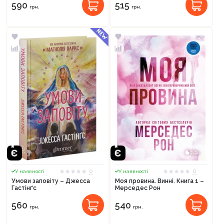
590
515
грн.
грн.
0
0
У наявності
У наявності
Умови заповіту – Джесса
Моя провина. Винні. Книга 1 –
Гастінґс
Мерседес Рон
560
540
грн.
грн.