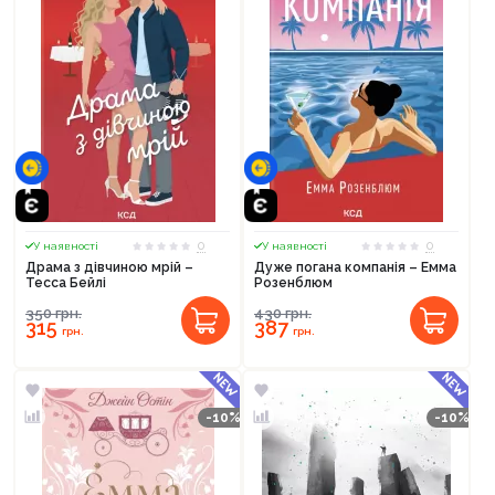
0
0
У наявності
У наявності
Драма з дівчиною мрій –
Дуже погана компанія – Емма
Тесса Бейлі
Розенблюм
350
грн.
430
грн.
315
387
грн.
грн.
-10%
-10%