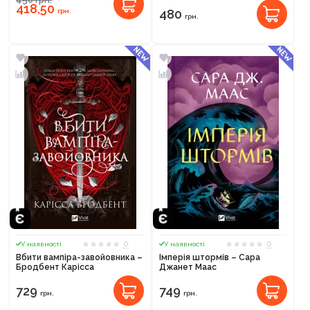
418,50
грн.
480
грн.
0
0
У наявності
У наявності
Вбити вампіра-завойовника –
Імперія штормів – Сара
Бродбент Карісса
Джанет Маас
729
749
грн.
грн.