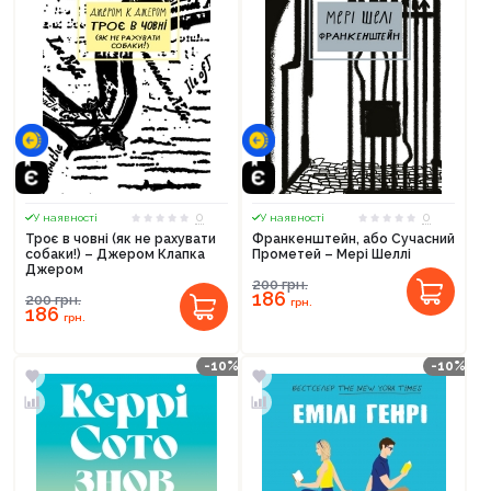
0
0
У наявності
У наявності
Троє в човні (як не рахувати
Франкенштейн, або Сучасний
собаки!) – Джером Клапка
Прометей – Мері Шеллі
Джером
200
грн.
186
200
грн.
грн.
186
грн.
-10%
-10%