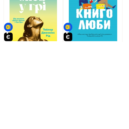
0
0
У наявності
У наявності
Керрі Сото знов у грі –
Книголюби – Емілі Генрі
Тейлор Дженкінс Рід
350
грн.
315
350
грн.
грн.
315
грн.
-10%
-10%