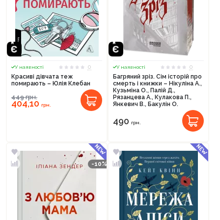
0
0
У наявності
У наявності
Красиві дівчата теж
Багряний зріз. Сім історій про
помирають – Юлія Клебан
смерть і книжки – Нікуліна А.,
Кузьміна О., Палій Д.,
449
грн.
Рязанцева А., Кулакова П.,
404,10
Янкевич В., Бакулін О.
грн.
490
грн.
-10%