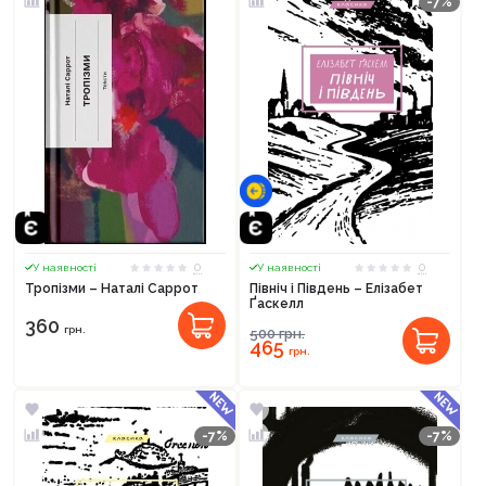
-7%
0
0
У наявності
У наявності
Тропізми – Наталі Саррот
Північ і Південь – Елізабет
Ґаскелл
360
грн.
500
грн.
465
грн.
-7%
-7%