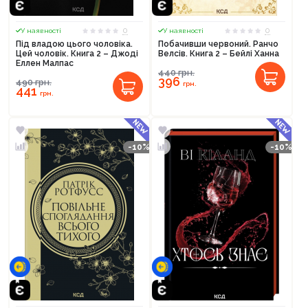
0
0
У наявності
У наявності
Під владою цього чоловіка.
Побачивши червоний. Ранчо
Цей чоловік. Книга 2 – Джоді
Велсів. Книга 2 – Бейлі Ханна
Еллен Малпас
440
грн.
396
490
грн.
грн.
441
грн.
-10%
-10%