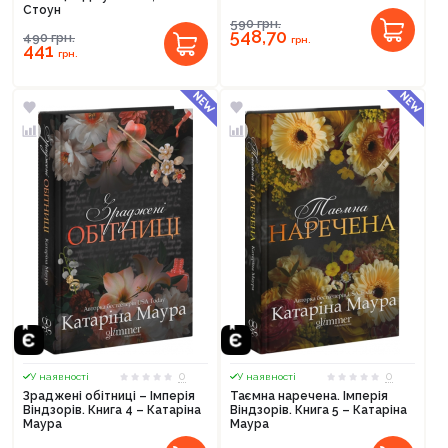
Стоун
590
грн.
548,70
490
грн.
грн.
441
грн.
0
0
У наявності
У наявності
Зраджені обітниці – Імперія
Таємна наречена. Імперія
Віндзорів. Книга 4 – Катаріна
Віндзорів. Книга 5 – Катаріна
Маура
Маура