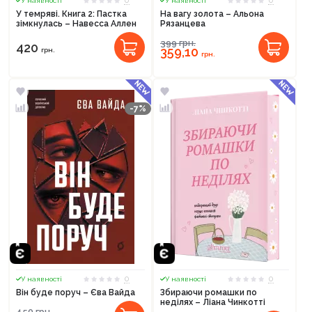
0
0
У наявності
У наявності
У темряві. Книга 2: Пастка
На вагу золота – Альона
зімкнулась – Навесса Аллен
Рязанцева
399
грн.
420
359,10
грн.
грн.
-7%
0
0
У наявності
У наявності
Він буде поруч – Єва Вайда
Збираючи ромашки по
неділях – Ліана Чинкотті
450
грн.