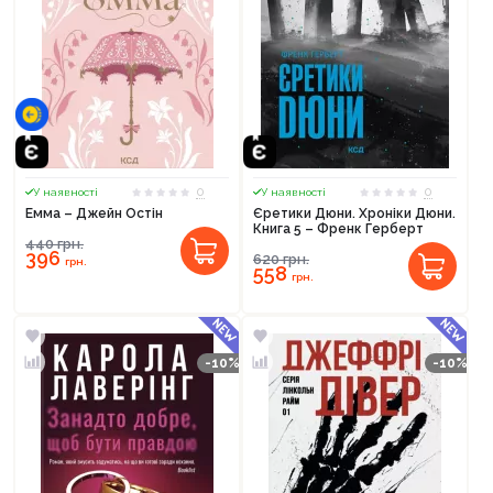
Продовжити покупки
Оформити замовлення
0
0
У наявності
У наявності
Емма – Джейн Остін
Єретики Дюни. Хроніки Дюни.
Книга 5 – Френк Герберт
440
грн.
396
620
грн.
грн.
558
грн.
-10%
-10%