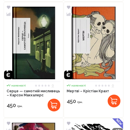
0
0
У наявності
У наявності
Серце — самотній мисливець
Мертві – Крістіан Крахт
– Карсон Маккалерс
450
грн.
450
грн.