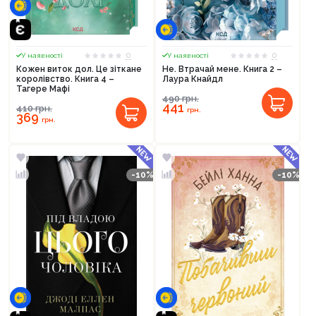
0
0
У наявності
У наявності
Кожен виток дол. Це зіткане
Не. Втрачай мене. Книга 2 –
королівство. Книга 4 –
Лаура Кнайдл
Тагере Мафі
490
грн.
441
410
грн.
грн.
369
грн.
-10%
-10%