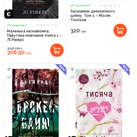
0
У наявності
Засновник демонічного
шляху. Том 1 – Мосян
Тонсьов
0
У наявності
320
Маленька незнайомка.
грн.
Павутина мовчання. Книга 1 –
Лі Ріверс
330
грн.
306,90
грн.