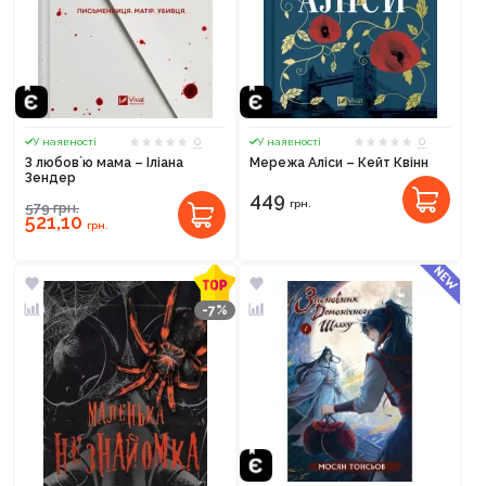
0
0
У наявності
У наявності
З любов`ю мама – Іліана
Мережа Аліси – Кейт Квінн
Зендер
449
грн.
579
грн.
521,10
грн.
-7%