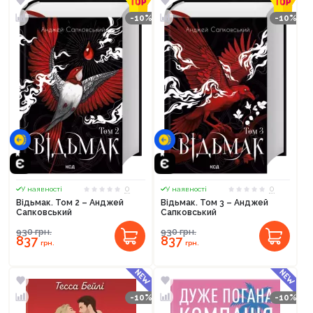
-10%
-10%
0
0
У наявності
У наявності
Відьмак. Том 2 – Анджей
Відьмак. Том 3 – Анджей
Сапковський
Сапковський
930
грн.
930
грн.
837
837
грн.
грн.
-10%
-10%