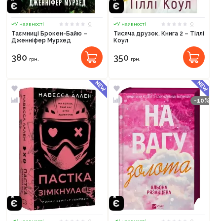
0
0
У наявності
У наявності
Таємниці Брокен-Байю –
Тисяча друзок. Книга 2 – Тіллі
Дженніфер Мурхед
Коул
380
350
грн.
грн.
-10%