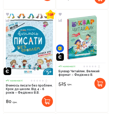
0
У наявності
Буквар Читайлик. Великий
формат – Федієнко В.
0
У наявності
525
грн.
Вчимось писати без проблем.
Крок до школи. Від 4 - 6
років – Федієнко В.В.
80
грн.