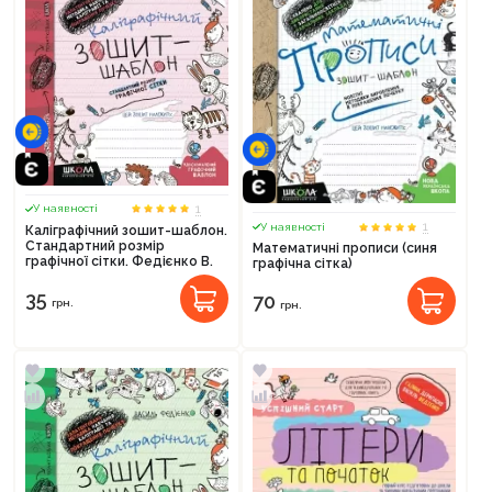
1
У наявності
1
У наявності
Каліграфічний зошит-шаблон.
Стандартний розмір
Математичні прописи (cиня
графічної сітки. Федієнко В.
графічна сітка)
35
70
грн.
грн.