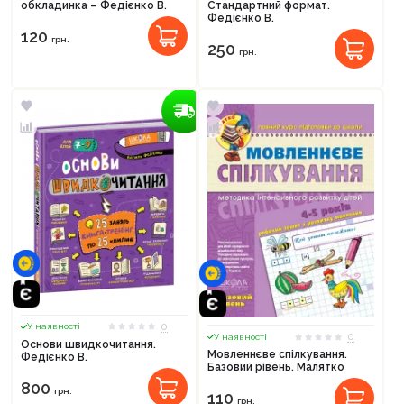
обкладинка – Федієнко В.
Стандартний формат.
Федієнко В.
120
грн.
250
грн.
0
У наявності
0
У наявності
Основи швидкочитання.
Мовленнєве спілкування.
Федієнко В.
Базовий рівень. Малятко
800
грн.
110
грн.