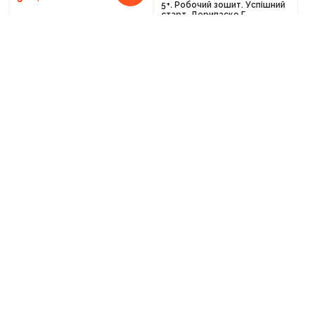
5+. Робочий зошит. Успішний
старт. Дерипаско Г.,
Федієнко В.
125
грн.
0
У наявності
0
У наявності
Крок до школи. Вчимось
Мортіна. Історія, від якої
мислити без проблем
можна вмерти зо сміху. Книга