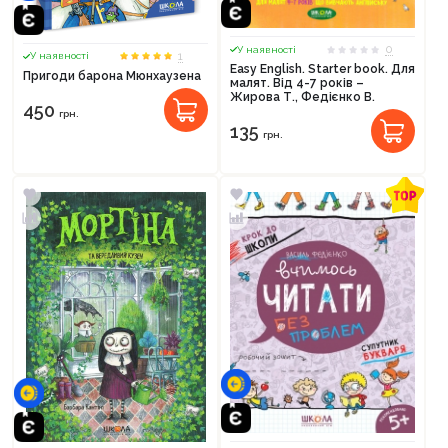
0
У наявності
1
У наявності
Easy English. Starter book. Для
Пригоди барона Мюнхаузена
малят. Від 4-7 років –
Жирова Т., Федієнко В.
450
грн.
135
грн.