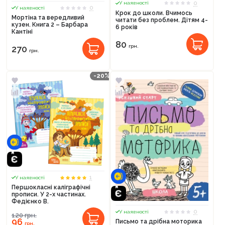
0
У наявності
0
У наявності
Крок до школи. Вчимось
Мортіна та вередливий
читати без проблем. Дітям 4-
кузен. Книга 2 – Барбара
6 років
Кантіні
80
грн.
270
грн.
-20%
1
У наявності
Першокласні каліграфічні
прописи. У 2-х частинах.
Федієнко В.
0
У наявності
120
грн.
96
Письмо та дрібна моторика
грн.