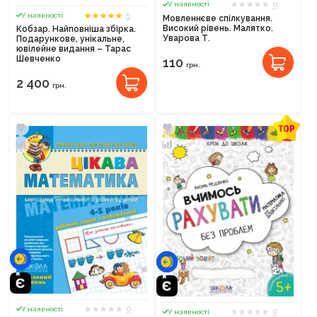
0
У наявності
5
У наявності
Мовленнєве спілкування.
Високий рівень. Малятко.
Кобзар. Найповніша збірка.
Уварова Т.
Подарункове, унікальне,
ювілейне видання – Тарас
Шевченко
110
грн.
2 400
грн.
0
У наявності
0
У наявності