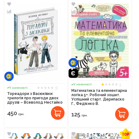
Продовжити покупки
Оформити замовлення
1
У наявності
0
У наявності
Математика та елементарна
Тореадори з Васюківки:
логіка 5+. Робочий зошит.
трилогія про пригоди двох
Успішний старт. Дерипаско
друзів – Всеволод Нестайко
Г., Федієнко В.
450
125
грн.
грн.