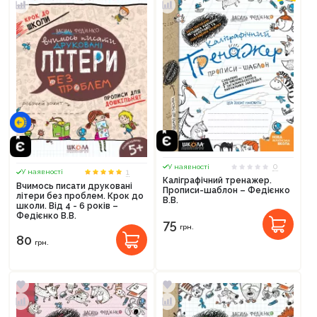
0
У наявності
1
У наявності
Каліграфічний тренажер.
Вчимось писати друковані
Прописи-шаблон – Федієнко
літери без проблем. Крок до
В.В.
школи. Від 4 - 6 років –
Федієнко В.В.
75
грн.
80
грн.