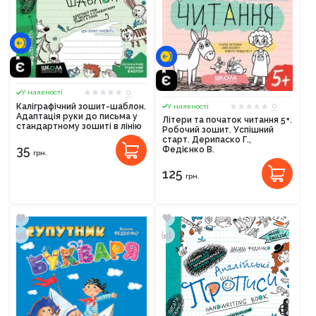
0
У наявності
0
Каліграфічний зошит-шаблон.
У наявності
Адаптація руки до письма у
Літери та початок читання 5+.
стандартному зошиті в лінію
Робочий зошит. Успішний
старт. Дерипаско Г.,
35
Федієнко В.
грн.
125
грн.