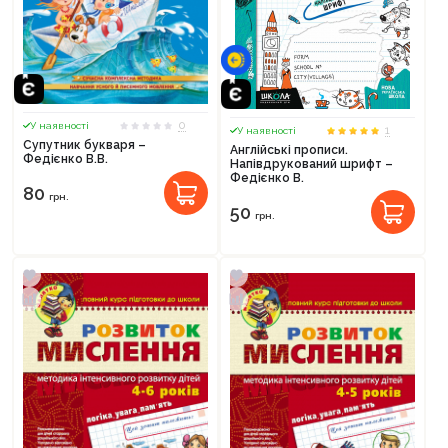
0
У наявності
1
У наявності
Супутник букваря –
Англійські прописи.
Федієнко В.В.
Напівдрукований шрифт –
Федієнко В.
80
грн.
50
грн.