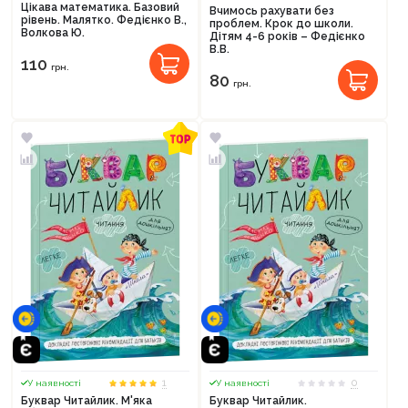
Цікава математика. Базовий
Вчимось рахувати без
рівень. Малятко. Федієнко В.,
проблем. Крок до школи.
Волкова Ю.
Дітям 4-6 років – Федієнко
В.В.
110
грн.
80
грн.
1
0
У наявності
У наявності
Буквар Читайлик. М'яка
Буквар Читайлик.