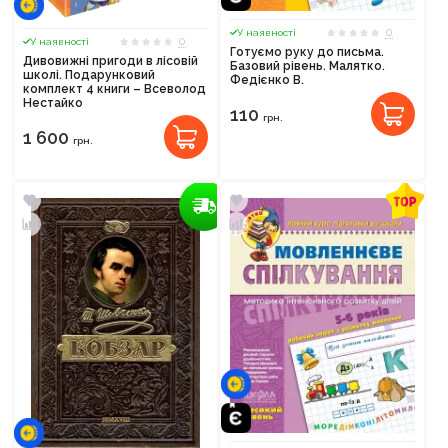
0
У наявності
0
У наявності
Готуємо руку до письма.
Дивовижні пригоди в лісовій
Базовий рівень. Малятко.
школі. Подарунковий
Федієнко В.
комплект 4 книги – Всеволод
Нестайко
110
грн.
1 600
грн.