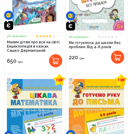
1
У наявності
0
У наявності
Малим дітям про все на світі.
Ми готуємось до школи без
Енциклопедія в казках.
проблем. Від 4-6 років
Сашко Дерманський
220
грн.
650
грн.