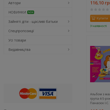
116,10 гр
Автори
НОВИНКИ
NEW
Купити
Зайняті діти - щасливі батьки
У наявності
Спецпропозиції
Усі товари
Видавництва
Альбом з ма
група 4-5-рок
Панасюк І.С.