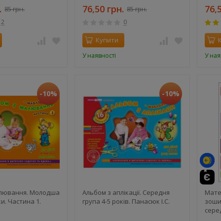
група
.
76,50 грн.
76,
85 грн.
85 грн.
2
0
Купити
У наявності
У ная
-10%
-10%
алювання. Молодша
Альбом з аплікації. Середня
Мате
ки. Частина 1.
група 4-5 років. Панасюк І.С.
зоши
сере