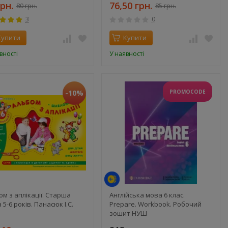
грн.
76,50 грн.
80 грн.
85 грн.
3
0
Купити
Купити
вності
У наявності
-10%
PROMOCODE
ом з аплікації. Старша
Англійська мова 6 клас.
 5-6 років. Панасюк І.С.
Prepare. Workbook. Робочий
зошит НУШ