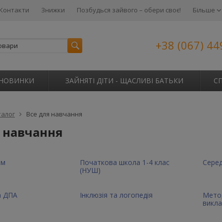
Контакти
Знижки
Позбудься зайвого – обери своє!
Більше
+38 (067) 44
НОВИНКИ
ЗАЙНЯТІ ДІТИ - ЩАСЛИВІ БАТЬКИ
С
талог
Все для навчання
я навчання
ам
Початкова школа 1-4 клас
Серед
(НУШ)
а ДПА
Інклюзія та логопедія
Метод
викл