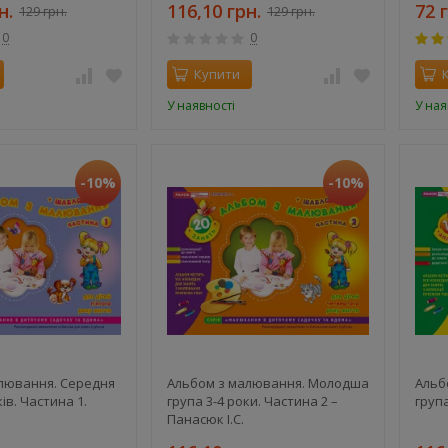
н.
116,10 грн.
72 
129 грн.
129 грн.
0
0
Купити
У наявності
У ная
-10%
-10%
лювання. Середня
Альбом з малювання. Молодша
Альб
ів. Частина 1.
група 3-4 роки. Частина 2 –
група
Панасюк І.С.