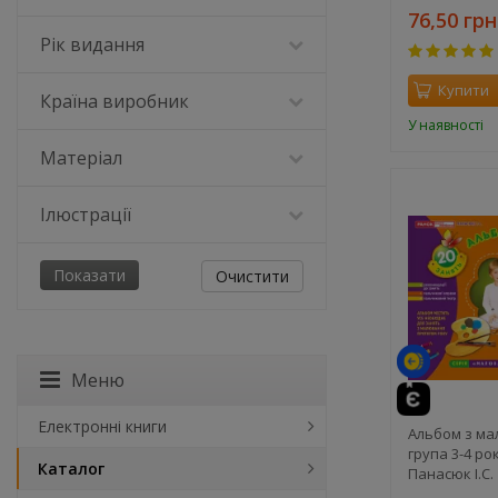
76,50 грн
Рік видання
Купити
Країна виробник
У наявності
Матеріал
Ілюстрації
Очистити
Меню
Електронні книги
Альбом з м
група 3-4 ро
Каталог
Панасюк І.С.