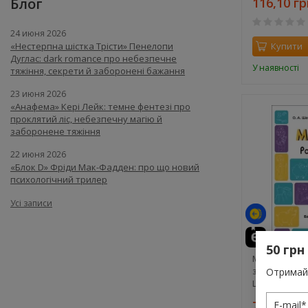
Блог
116,10 гр
24 июня 2026
«Нестерпна шістка Трісти» Пенелопи
Купити
Дуглас: dark romance про небезпечне
У наявності
тяжіння, секрети й заборонені бажання
23 июня 2026
«Анафема» Кері Лейк: темне фентезі про
проклятий ліс, небезпечну магію й
заборонене тяжіння
22 июня 2026
«Блок D» Фріди Мак-Фадден: про що новий
психологічний трилер
Усі записи
50 грн
Мовлення 4-
зошит. Готу
Отримай 
Шевцова О.А
72 грн.
80