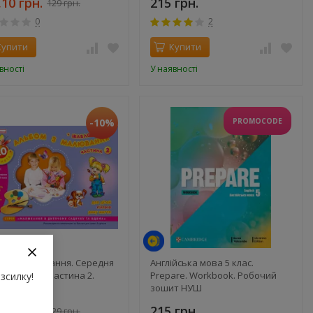
,10 грн.
215 грн.
129 грн.
0
2
Купити
Купити
вності
У наявності
-10%
PROMOCODE
ом з малювання. Середня
Англійська мова 5 клас.
 4-5-років. Частина 2.
Prepare. Workbook. Робочий
зсилку!
юк І.С.
зошит НУШ
,10 грн.
215 грн.
129 грн.