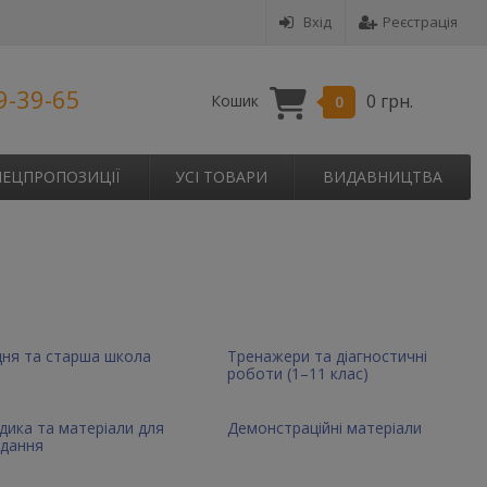
Вхід
Реєстрація
9-39-65
0 грн.
Кошик
0
ПЕЦПРОПОЗИЦІЇ
УСІ ТОВАРИ
ВИДАВНИЦТВА
ня та старша школа
Тренажери та діагностичні
роботи (1–11 клас)
ика та матеріали для
Демонстраційні матеріали
адання