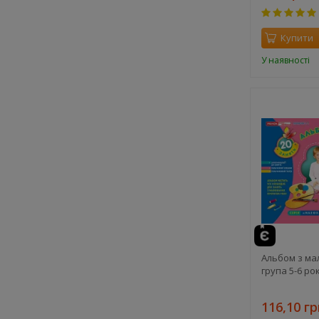
Купити
У наявності
Альбом з ма
група 5-6 ро
116,10 гр