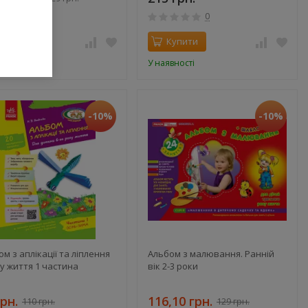
0
0
Купити
Купити
вності
У наявності
-10%
-10%
м з аплікації та ліплення
Альбом з малювання. Ранній
ку життя 1 частина
вік 2-3 роки
грн.
116,10 грн.
110 грн.
129 грн.