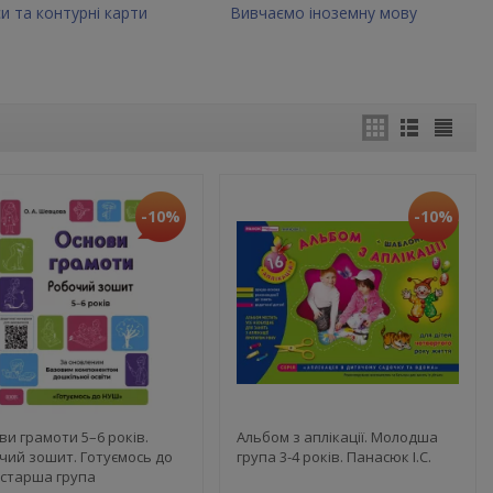
и та контурні карти
Вивчаємо іноземну мову
-10%
-10%
ви грамоти 5–6 років.
Альбом з аплікації. Молодша
чий зошит. Готуємось до
група 3-4 років. Панасюк І.С.
старша група