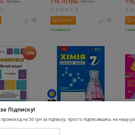
н.
116,10 грн.
116
129 грн.
129 грн.
0
0
Купити
У наявності
У ная
-10%
 за Підписку!
5 років. Робочий
НУШ Хімія 7 клас. Робочий
Альб
ємось до НУШ –
зошит для ЗЗСО. Григорович
група
промокод на 50 грн за підписку, просто підписавшись на нашу ро
.
О.В.
Панас
80 грн.
116
 грн.