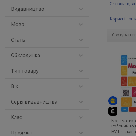
Словники, д
Видавництво
Корисні кані
Мова
Сортування
Стать
Обкладинка
Тип товару
Вік
Серія видавництва
Клас
Математика 
Робочий зош
НУШ старша
Предмет