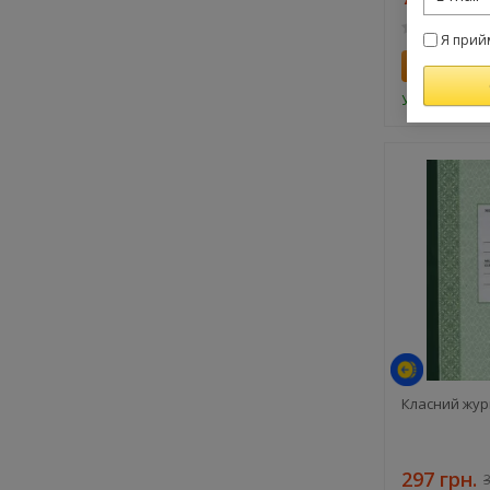
Я прий
Купити
У наявності
Класний журн
297 грн.
3