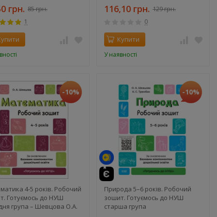
50 грн.
116,10 грн.
85 грн.
129 грн.
1
0
Купити
Купити
вності
У наявності
-10%
-10%
матика 4-5 років. Робочий
Природа 5–6 років. Робочий
т. Готуємось до НУШ
зошит. Готуємось до НУШ
дня група – Шевцова О.А.
старша група