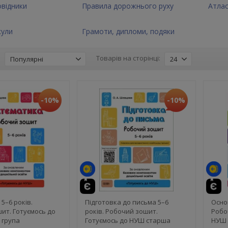
овідники
Правила дорожнього руху
Атлас
кули
Грамоти, дипломи, подяки
:
Товарів на сторінці:
Популярні
24
-10%
-10%
5–6 років.
Підготовка до письма 5–6
Осно
ит. Готуємось до
років. Робочий зошит.
Робо
 група
Готуємось до НУШ старша
НУШ 