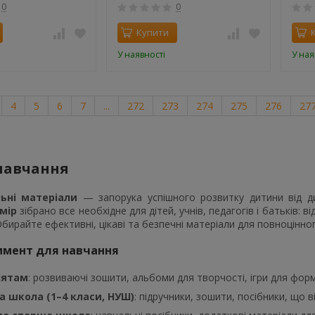
Мітч
0
0
Купити
У наявності
У ная
4
5
6
7
...
272
273
274
275
276
27
 навчання
ьні матеріали
— запорука успішного розвитку дитини від д
мір
зібрано все необхідне для дітей, учнів, педагогів і батьків: 
бирайте ефективні, цікаві та безпечні матеріали для повноцінно
имент для навчання
нятам
: розвиваючі зошити, альбоми для творчості, ігри для фор
а школа (1–4 класи, НУШ)
: підручники, зошити, посібники, що 