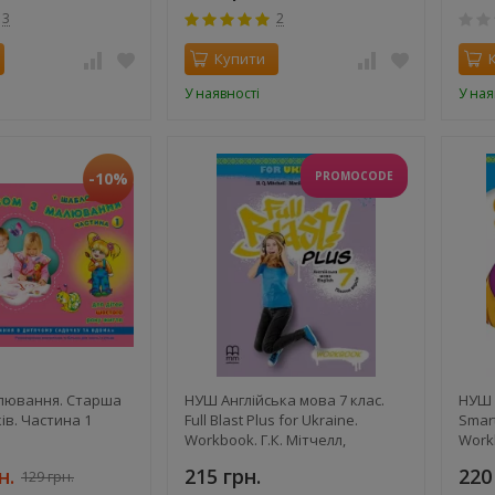
3
2
Купити
У наявності
У ная
-10%
PROMOCODE
лювання. Старша
НУШ Англійська мова 7 клас.
НУШ 
ків. Частина 1
Full Blast Plus for Ukraine.
Smart
Workbook. Г.К. Мітчелл,
Work
Марілені Маклоґіані
Робо
н.
215 грн.
220
129 грн.
Малк