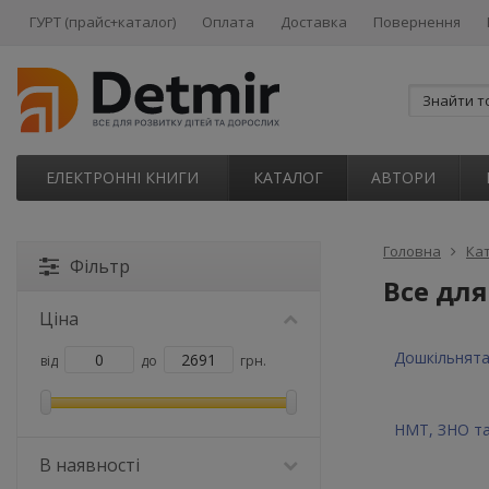
ГУРТ (прайс+каталог)
Оплата
Доставка
Повернення
ЕЛЕКТРОННІ КНИГИ
КАТАЛОГ
АВТОРИ
Головна
Ка
Фільтр
Все дл
Ціна
Дошкільнят
від
до
грн.
НМТ, ЗНО т
В наявності