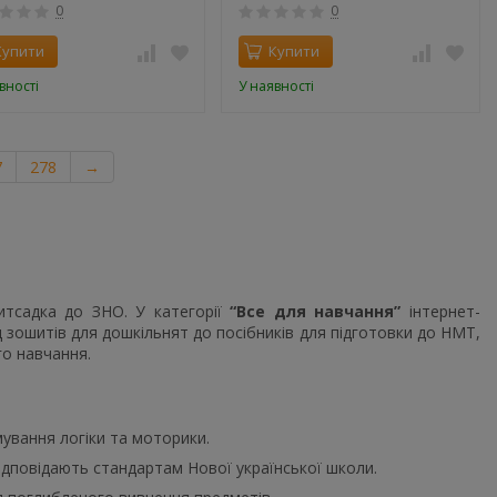
елл
0
0
Купити
Купити
вності
У наявності
7
278
→
итсадка до ЗНО. У категорії
“Все для навчання”
інтернет-
від зошитів для дошкільнят до посібників для підготовки до НМТ,
го навчання.
мування логіки та моторики.
відповідають стандартам Нової української школи.