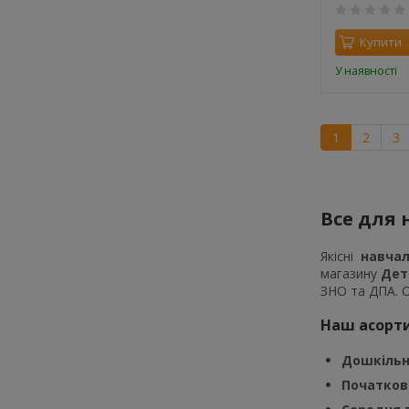
Купити
У наявності
1
2
3
Все для
Якісні
навчал
магазину
Дет
ЗНО та ДПА. О
Наш асорт
Дошкіль
Початков