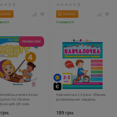
0
0
Купити
Купити
вності
У наявності
PROMOCODE
Англійська мова 4 клас.
Навчалочка 2-3 роки. Збірник
 Junior for Ukraine.
розвивальних завдань
book with QR code.
чий зошит – Марілені
 грн.
189 грн.
оґіанні, Гарольд Квінтон