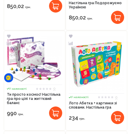
Настільна гра Подорожуємо
850,02
Україною
грн.
850,02
грн.
0
У наявності
Ти просто космос! Настільна
0
У наявності
гра про цілі та життєвий
баланс
Лото Абетка + картинки зі
словами. Настільна гра
990
грн.
234
грн.