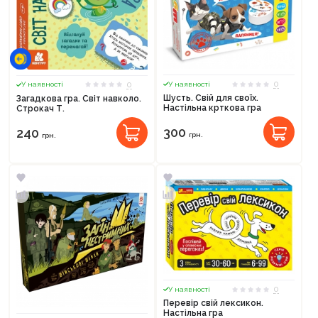
0
0
У наявності
У наявності
Шусть. Свій для своїх.
Загадкова гра. Світ навколо.
Настільна крткова гра
Строкач Т.
300
240
грн.
грн.
0
У наявності
Перевір свій лексикон.
Настільна гра