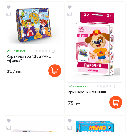
0
У наявності
Карткова гра "ДодУМка
Африка"
117
грн.
0
У наявності
Ігри Парочки Машини
75
грн.