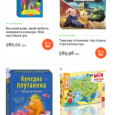
0
У наявності
Веселий вовк, який любить
змінювати кольори. Моя
0
настільна гра
У наявності
Танкове зіткнення. Настільна
280,02
стратегічна гра
грн.
589,98
грн.