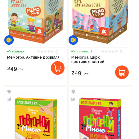
0
0
У наявності
У наявності
Мемогра. Активне дозвілля
Мемогра. Цирк
протилежностей
249
грн.
249
грн.