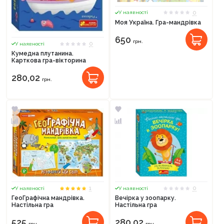
0
У наявності
Моя Україна. Гра-мандрівка
650
грн.
0
У наявності
Кумедна плутанина.
Карткова гра-вікторина
280,02
грн.
1
0
У наявності
У наявності
ГеоГрафічна мандрівка.
Вечірка у зоопарку.
Настільна гра
Настільна гра
525
280,02
грн.
грн.