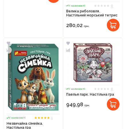
0
У наявності
Велика риболовля.
Настільний морський тетрис
280,02
грн.
0
У наявності
Паелья парк. Настільна гра
949,98
грн.
1
У наявності
Незвичайна сімейка.
Настільна гра