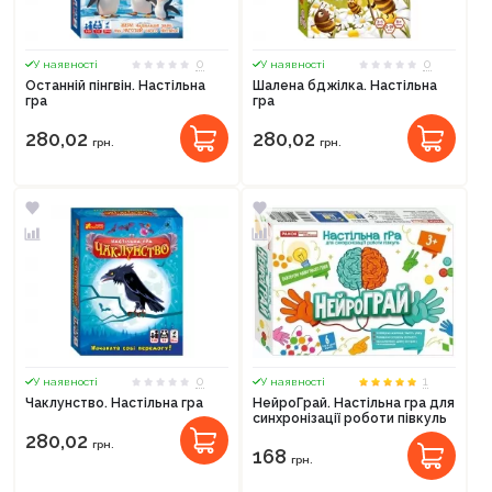
0
0
У наявності
У наявності
Останній пінгвін. Настільна
Шалена бджілка. Настільна
гра
гра
280,02
280,02
грн.
грн.
0
1
У наявності
У наявності
Чаклунство. Настільна гра
НейроГрай. Настільна гра для
синхронізації роботи півкуль
280,02
грн.
168
грн.