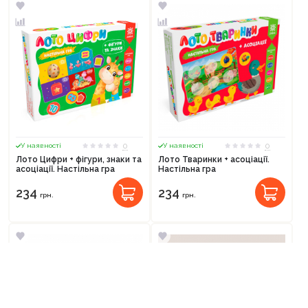
0
0
У наявності
У наявності
Лото Цифри + фігури, знаки та
Лото Тваринки + асоціації.
асоціації. Настільна гра
Настільна гра
234
234
грн.
грн.