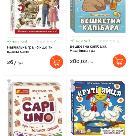
0
У наявності
0
У наявності
Бешкетна капібара.
Навчальна гра «Якщо ти
Настільна гра
вдома сам»
280,02
267
грн.
грн.