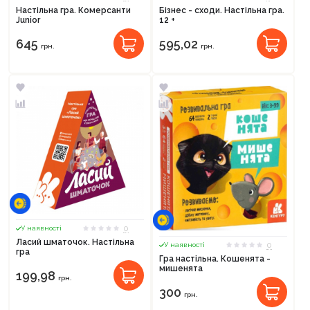
Настільна гра. Комерсанти
Бізнес - сходи. Настільна гра.
Junior
12 +
645
595,02
грн.
грн.
0
У наявності
Ласий шматочок. Настільна
0
У наявності
гра
Гра настільна. Кошенята -
мишенята
199,98
грн.
300
грн.