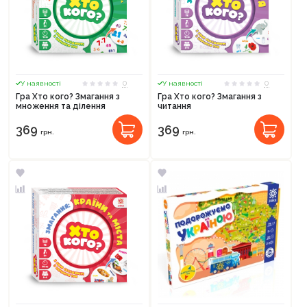
0
0
У наявності
У наявності
Гра Хто кого? Змагання з
Гра Хто кого? Змагання з
множення та ділення
читання
369
369
грн.
грн.