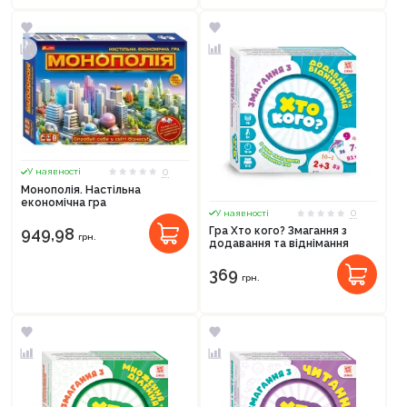
0
У наявності
Монополія. Настільна
економічна гра
0
У наявності
949,98
Гра Хто кого? Змагання з
грн.
додавання та віднімання
369
грн.