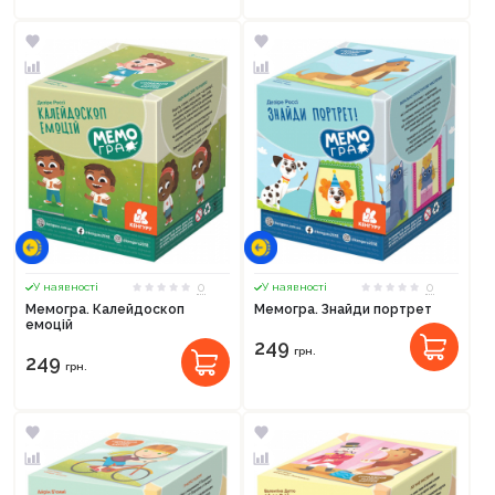
0
0
У наявності
У наявності
Мемогра. Калейдоскоп
Мемогра. Знайди портрет
емоцій
249
грн.
249
грн.