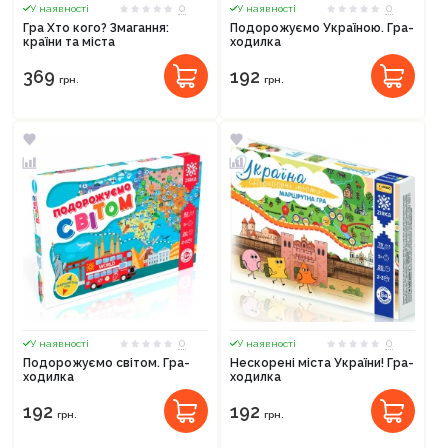
0
0
У наявності
У наявності
Гра Хто кого? Змагання:
Подорожуємо Україною. Гра-
країни та міста
ходилка
369
192
грн.
грн.
Продовжити покупки
Оформити замовлення
0
0
У наявності
У наявності
Подорожуємо світом. Гра-
Нескорені міста України! Гра-
ходилка
ходилка
192
192
грн.
грн.