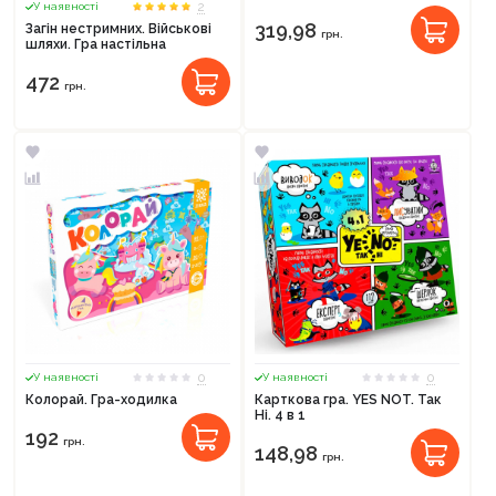
2
У наявності
319,98
Загін нестримних. Військові
грн.
шляхи. Гра настільна
472
грн.
0
0
У наявності
У наявності
Колорай. Гра-ходилка
Карткова гра. YES NOT. Так
Ні. 4 в 1
192
грн.
148,98
грн.