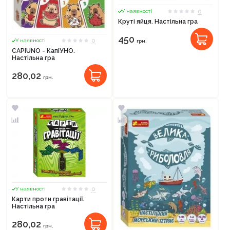
0
У наявності
Круті яйця. Настільна гра
450
0
У наявності
грн.
CAPIUNO - КапіУНО.
Настільна гра
280,02
грн.
0
У наявності
Карти проти гравітації.
Настільна гра
280,02
грн.