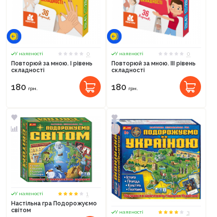
0
0
У наявності
У наявності
Повторюй за мною. I рівень
Повторюй за мною. III рівень
складності
складності
180
180
грн.
грн.
1
У наявності
Настільна гра Подорожуємо
світом
3
У наявності