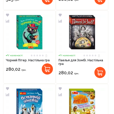
0
0
У наявності
У наявності
Чорний Пітер. Настільна гра
Паелья для Зомбі. Настільна
гра
280,02
грн.
280,02
грн.