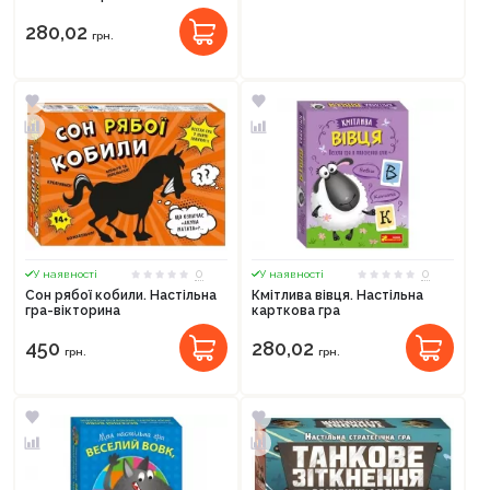
280,02
грн.
0
0
У наявності
У наявності
Сон рябої кобили. Настільна
Кмітлива вівця. Настільна
гра-вікторина
карткова гра
450
280,02
грн.
грн.