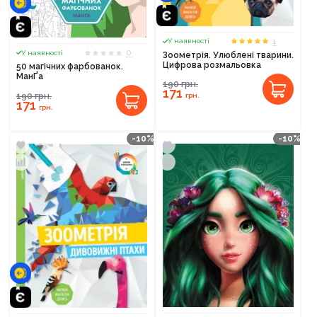
1
У наявності
0
У наявності
Зоометрія. Улюблені тварини.
Цифрова розмальовка
50 магічних фарбованок.
МанҐа
190
грн.
171
190
грн.
грн.
171
грн.
-10%
-10%