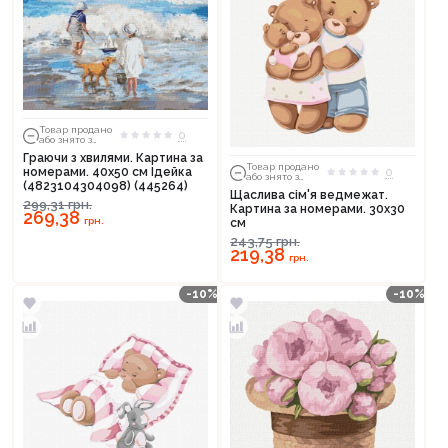
Товар продано
0
або знято з
тиражу
Граючи з хвилями. Картина за
Товар продано
0
номерами. 40х50 см Ідейка
або знято з
(4823104304098) (445264)
тиражу
Щаслива сім'я ведмежат.
299,31
грн.
Картина за номерами. 30х30
269,38
грн.
см
243,75
грн.
219,38
грн.
-10%
-10%