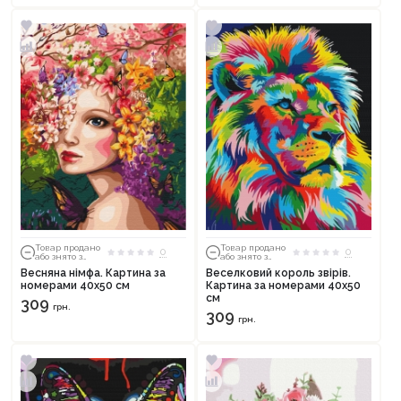
Товар продано
Товар продано
0
0
або знято з
або знято з
тиражу
тиражу
Весняна німфа. Картина за
Веселковий король звірів.
номерами 40х50 см
Картина за номерами 40х50
см
309
грн.
309
грн.