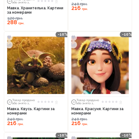
0
або знято з
240
грн.
тиражу
216
Мавка. Хранителька. Картини
грн.
за номерами
320
грн.
288
грн.
-10%
-10%
Товар продано
Товар продано
0
0
або знято з
або знято з
тиражу
тиражу
Мавка. Квусь. Картини за
Мавка. Красуня. Картини за
номерами
номерами
240
грн.
240
грн.
216
216
грн.
грн.
-10%
-10%