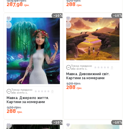
319,98
грн.
320
грн.
287,98
288
грн.
грн.
-10%
-10%
Товар продано
0
або знято з
тиражу
Мавка. Дивовижний світ.
Картини за номерами
320
грн.
288
грн.
Товар продано
0
або знято з
тиражу
Мавка. Джерело життя.
Картини за номерами
320
грн.
288
грн.
-10%
-10%