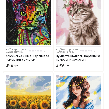
Товар продано
Товар продано
0
0
або знято з
або знято з
тиражу
тиражу
Абісинська кішка. Картина за
Пухнаста ніжність. Картини за
номерами 40х50 см
номерами 40х50 см
309
309
грн.
грн.