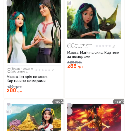
Товар продано
0
або знято з
тиражу
Мавка. Магічна сила. Картини
за номерами
320
грн.
288
грн.
Товар продано
0
або знято з
тиражу
Мавка. Історія кохання.
Картини за номерами
320
грн.
288
грн.
-10%
-10%