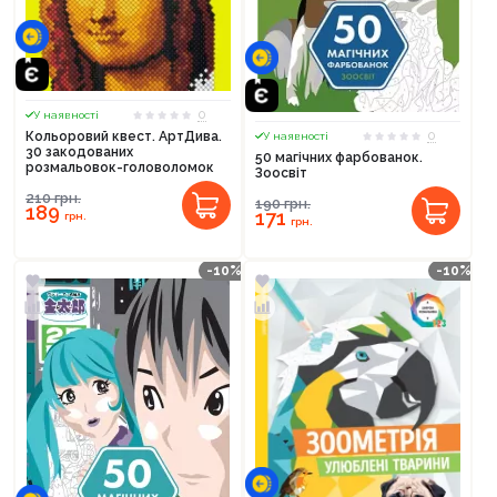
0
У наявності
0
Кольоровий квест. АртДива.
У наявності
30 закодованих
50 магічних фарбованок.
розмальовок-головоломок
Зоосвіт
210
грн.
190
грн.
189
171
грн.
грн.
-10%
-10%