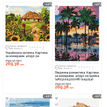
-10%
-10%
Товар продано
0
або знято з
тиражу
Українська хатинка. Картина
за номерами. 40х50 см
299,31
грн.
269,38
грн.
Товар продано
0
або знято з
тиражу
Південна романтика. Картина
за номерами. 40х50 см Ідейка
(4823104322108) (445254)
299,31
грн.
269,38
грн.
-10%
-10%