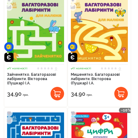
0
0
У наявності
У наявності
Зайченятко. Багаторазові
Мишенятко. Багаторазові
лабіринти. Вікторова
лабіринти. Вікторова
(Пушкар) І.А.
(Пушкар) І.А.
34,90
34,90
грн.
грн.
-10%