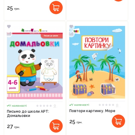
25
грн.
0
У наявності
0
У наявності
Повтори картинку. Море
Письмо до школи АРТ:
Домальовки
25
грн.
27
грн.