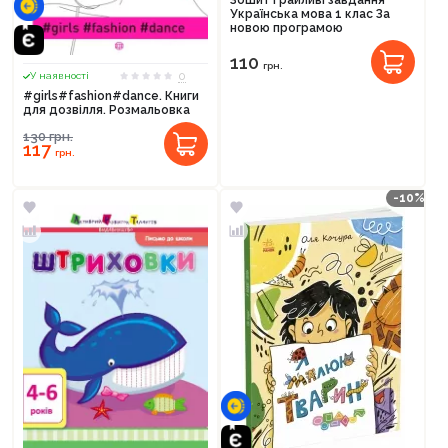
Зошит Грайливі завдання
Українська мова 1 клас За
новою програмою
110
грн.
0
У наявності
#girls#fashion#dance. Книги
для дозвілля. Розмальовка
130
грн.
117
грн.
-10%