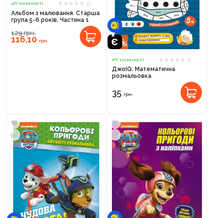
0
У наявності
Альбом з малювання. Старша
група 5-6 років. Частина 1
129
грн.
116,10
грн.
0
У наявності
ДжоIQ. Математична
розмальовка
35
грн.