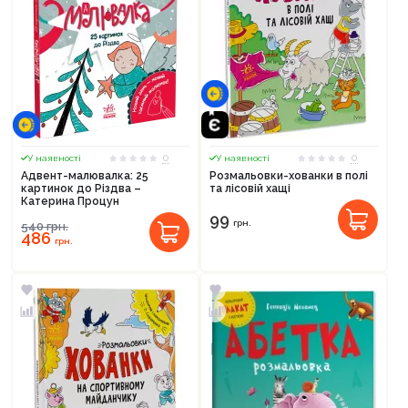
0
0
У наявності
У наявності
Адвент-малювалка: 25
Розмальовки-хованки в полі
картинок до Різдва –
та лісовій хащі
Катерина Процун
99
грн.
540
грн.
486
грн.