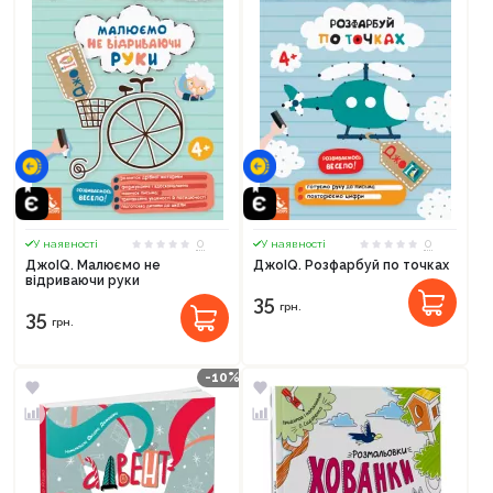
0
0
У наявності
У наявності
ДжоIQ. Малюємо не
ДжоIQ. Розфарбуй по точках
відриваючи руки
35
грн.
35
грн.
-10%