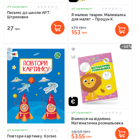
0
У наявності
0
У наявності
Письмо до школи АРТ:
Я малюю тварин. Малювалка
Штриховки
для малят – Процун К.
27
170
грн.
грн.
153
грн.
-10%
0
У наявності
Вчимося на відмінно.
Математична розмальовка
0
У наявності
59,50
грн.
53,55
Повтори картинку. Космо
грн.