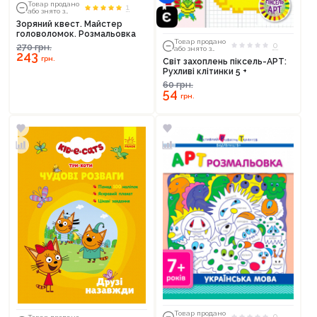
Товар продано
1
або знято з
тиражу
Зоряний квест. Майстер
головоломок. Розмальовка
Товар продано
0
270
грн.
або знято з
243
тиражу
грн.
Світ захоплень піксель-АРТ:
Рухливі клітинки 5 +
60
грн.
54
грн.
Товар продано
0