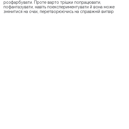
розфарбувати. Проте варто трішки попрацювати,
пофантазувати, навіть поекспериментувати й вона може
змінитися на очах, перетворюючись на справжній витвір
мистецтва, який можна кому-небудь подарувати або навіть
повісити на стіну.
Для правильного підбору розмальовки, потрібно обов'язково
враховувати стать і вік дітей. Наприклад, малюкам 3-4 років
краще підійдуть картинки з великими зображеннями. Такі
розмальовки легше розфарбовувати, не виходячи за контури.
Для більш дорослих дітей краще вибирати картинки з
дрібними деталями, що допомагатиме розвивати їм дрібну
моторику. Що стосується статі дитини — то тут все
зрозуміло, дівчаткам більше підійдуть дівчачі картинки (з
ляльками, принцесами, квітами, милими звірятами і т.п.)
розмальовки для дівчат купити
, а хлопчикам — хлопчачі (з
машинками, мужніми героями мультиків та ін.)
дерев'яні
фігурки для розфарбовування
, хоча може бути й навпаки,
адже кожна дитина має свою індивідуальність та свій
внутрішній світ.
Як правильно підібрати кольори для
розфарбовування
Звісно, що діти, особливо маленькі, бачать навколишній світ
по-своєму — сині звірі, рожеві хмари, помаранчеві люди,
червоні дерева і т.п. І це не повинно лякати, адже це цілком