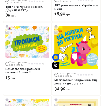
Товар продано
або знято з
0
або знято з
тиражу
тиражу
АРТ розмальовка: Українська
Три Коти. Чудові розваги.
мова
Друзі назавжди
18,90
85
грн.
грн.
Товар продано
0
або знято з
тиражу
Розмальовка Прописи в
картинці Зошит 2
Товар продано
0
або знято з
15
грн.
тиражу
Малювалка із завданнями Від
лопатки до рогатки
34,90
грн.