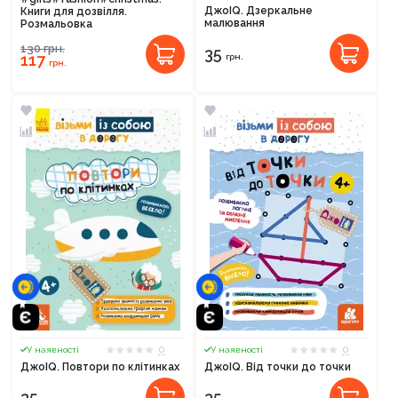
ДжоIQ. Дзеркальне
Книги для дозвілля.
малювання
Розмальовка
130
грн.
35
117
грн.
грн.
0
0
У наявності
У наявності
ДжоIQ. Повтори по клітинках
ДжоIQ. Від точки до точки
35
35