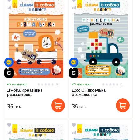
0
0
У наявності
У наявності
ДжоIQ. Креативна
ДжоIQ. Піксельна
розмальовка
розмальовка
35
35
грн.
грн.