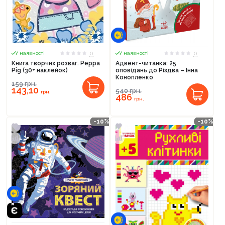
0
0
У наявності
У наявності
Книга творчих розваг. Peppa
Адвент-читанка: 25
Pig (30+ наклейок)
оповідань до Різдва – Інна
Конопленко
159
грн.
143,10
540
грн.
грн.
486
грн.
-10%
-10%