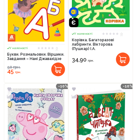
0
У наявності
Корівка. Багаторазові
лабіринти. Вікторова
0
У наявності
(Пушкар) І.А.
Букви. Розмальовки. Віршики.
34,90
Завдання – Нані Джавахідзе
грн.
50
грн.
45
грн.
-10%
-10%