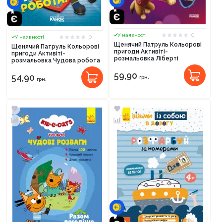
0
У наявності
0
У наявності
Щенячий Патруль Кольорові
Щенячий Патруль Кольорові
пригоди Активіті-
пригоди Активіті-
розмальовка Ліберті
розмальовка Чудова робота
59,90
54,90
грн.
грн.