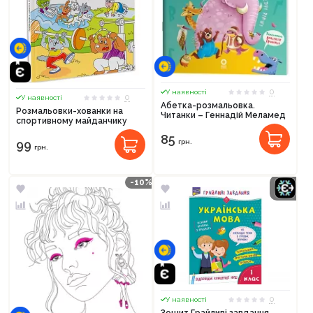
0
У наявності
0
У наявності
Абетка-розмальовка.
Розмальовки-хованки на
Читанки – Геннадій Меламед
спортивному майданчику
85
99
грн.
грн.
-10%
0
У наявності