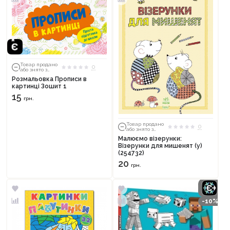
Товар продано
0
або знято з
тиражу
Розмальовка Прописи в
картинці Зошит 1
15
грн.
Товар продано
0
або знято з
тиражу
Малюємо візерунки:
Візерунки для мишенят (у)
(254732)
20
грн.
-10%