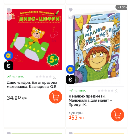
-10%
Продовжити покупки
Оформити замовлення
0
У наявності
Диво-цифри. Багаторазова
малювалка. Каспарова Ю.В.
0
У наявності
34,90
Я малюю предмети.
грн.
Малювалка для малят –
Процун К.
170
грн.
153
грн.