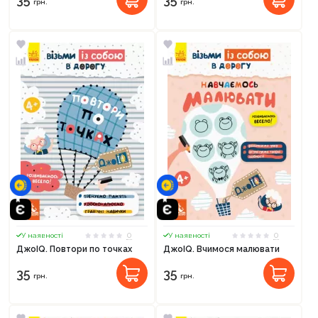
грн.
грн.
0
0
У наявності
У наявності
ДжоIQ. Повтори по точках
ДжоIQ. Вчимося малювати
35
35
грн.
грн.