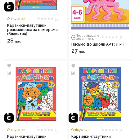
Очікується
0
Картинки-павутинки
розмальовка за номерами
(блакитна)
Товар продано
0
або знято з
28
грн.
тиражу
Письмо до школи АРТ: Лінії
27
грн.
Очікується
0
Очікується
0
Картинки-павутинки
Картинки-павутинки