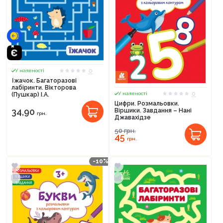
0
У наявності
Їжачок. Багаторазові
лабіринти. Вікторова
0
У наявності
(Пушкар) І.А.
Цифри. Розмальовки.
34,90
Віршики. Завдання – Нані
грн.
Джавахідзе
50
грн.
45
грн.
-10%