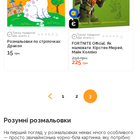
Товар продано
0
Товар продано
або знято з
0
або знято з
тиражу
тиражу
Розмальовки по стрілочках:
FORTNITE Official. Як
Дракон
малювати. Кірстен Мюрей,
15
Майк Коллінз
грн.
250
грн.
225
грн.
1
2
3
Розумні розмальовки
На перший погляд, у розмальовках немає нічого особливого
— просто звичайнісінька чорно-біла картинка, яку потрібно