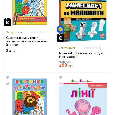
Очікується
0
Картинки-павутинки
розмальовка за номерами
(жовта)
Очікується
0
28
грн.
Minecraft. Як малювати. Джо
Мак-Ларен
320
грн.
288
грн.