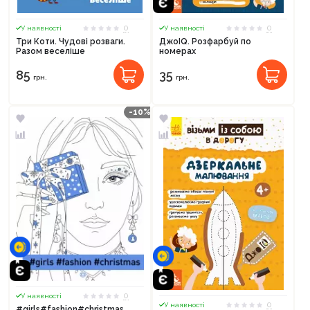
0
0
У наявності
У наявності
Три Коти. Чудові розваги.
ДжоIQ. Розфарбуй по
Разом веселіше
номерах
85
35
грн.
грн.
-10%
0
У наявності
0
У наявності
#girls#fashion#christmas.