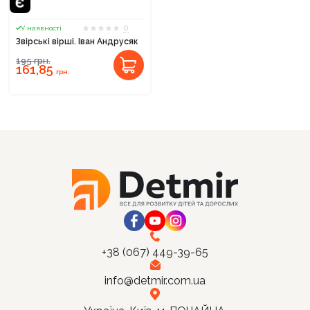
0
У наявності
Звірські вірші. Іван Андрусяк
195
грн.
161,85
Продовжити покупки
грн.
Оформити замовлення
+38 (067) 449-39-65
info@detmir.com.ua