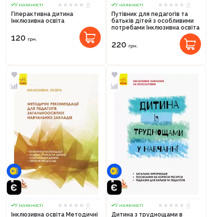
0
0
У наявності
У наявності
Гіперактивна дитина
Путівник для педагогів та
Інклюзивна освіта
батьків дітей з особливими
потребами Інклюзивна освіта
120
грн.
220
грн.
0
0
У наявності
У наявності
Інклюзивна освіта Методичні
Дитина з труднощами в