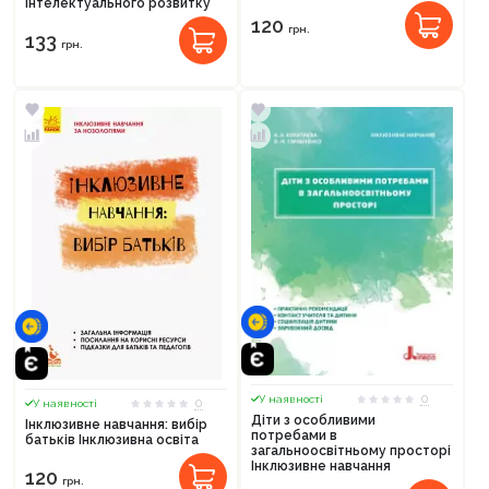
інтелектуального розвитку
120
грн.
133
грн.
0
У наявності
0
У наявності
Діти з особливими
Інклюзивне навчання: вибір
потребами в
батьків Інклюзивна освіта
загальноосвітньому просторі
Інклюзивне навчання
120
грн.