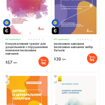
0
0
У наявності
У наявності
Комунікативний тренінг для
Інклюзивне навчання.
дошкільників з порушеннями
Інклюзивне навчання: вибір
мовлення Інклюзивне
батьків
навчання
139
грн.
157
грн.