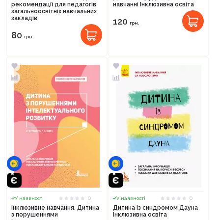
рекомендації для педагогів
навчанні Інклюзивна освіта
загальноосвітніх навчальних
закладів
120
грн.
80
грн.
0
0
У наявності
У наявності
Інклюзивне навчання. Дитина
Дитина із синдромом Дауна
з порушеннями
Інклюзивна освіта