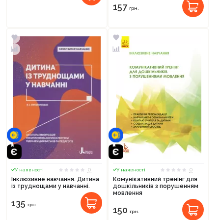
157
грн.
0
0
У наявності
У наявності
Інклюзивне навчання. Дитина
Комунікативний тренінг для
із труднощами у навчанні.
дошкільників з порушенням
Продовжити покупки
мовлення
135
грн.
Оформити замовлення
150
грн.