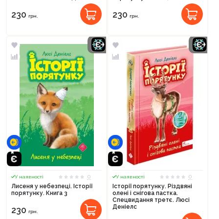
230
230
грн.
грн.
0
0
У наявності
У наявності
Лисеня у небезпеці. Історії
Історії порятунку. Різдвяні
порятунку. Книга 3
олені і снігова пастка.
Спецвидання третє. Люсі
Деніелс
230
грн.