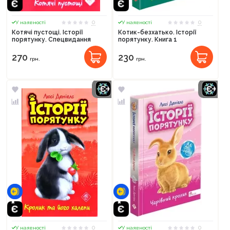
0
0
У наявності
У наявності
Котячі пустощі. Історії
Котик-безхатько. Історії
порятунку. Спецвидання
порятунку. Книга 1
270
230
грн.
грн.
0
0
У наявності
У наявності