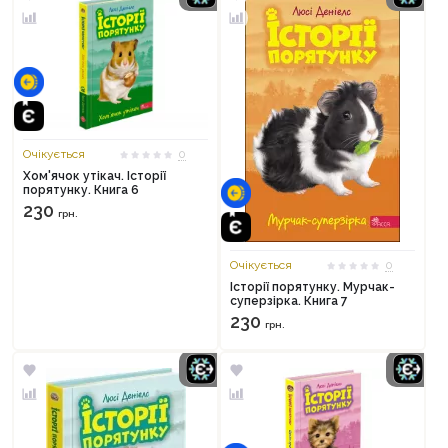
Очікується
0
Хом'ячок утікач. Історії
порятунку. Книга 6
230
грн.
Очікується
0
Історії порятунку. Мурчак-
суперзірка. Книга 7
230
грн.