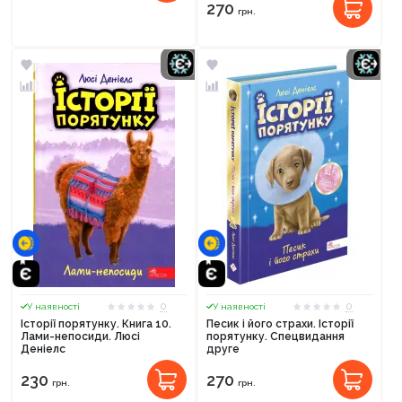
270
грн.
0
0
У наявності
У наявності
Історії порятунку. Книга 10.
Песик і його страхи. Історії
Продовжити покупки
Лами-непосиди. Люсі
порятунку. Спецвидання
Деніелс
друге
Оформити замовлення
230
270
грн.
грн.