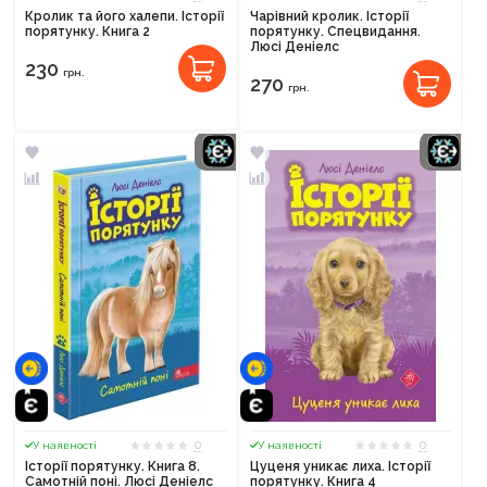
Кролик та його халепи. Історії
Чарівний кролик. Історії
порятунку. Книга 2
порятунку. Спецвидання.
Люсі Деніелс
230
грн.
270
грн.
0
0
У наявності
У наявності
Історії порятунку. Книга 8.
Цуценя уникає лиха. Історії
Самотній поні. Люсі Деніелс
порятунку. Книга 4