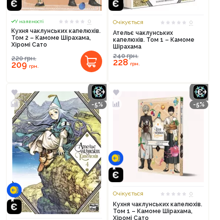
0
У наявності
Очікується
0
Кухня чаклунських капелюхів.
Ательє чаклунських
Том 2 – Камоме Шірахама,
капелюхів. Том 1 – Камоме
Хіромі Сато
Шірахама
240
грн.
220
грн.
228
209
грн.
грн.
-5%
-5%
Очікується
0
Кухня чаклунських капелюхів.
Том 1 – Камоме Шірахама,
Хіромі Сато