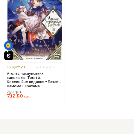
Очікується
0
Ательє чаклунських
капелюхів. Том 10.
Колекційне видання + Пазли –
Камоме Шірахама
750
грн.
712,50
грн.