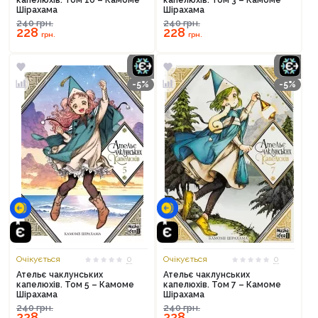
капелюхів. Том 10 – Камоме
капелюхів. Том 3 – Камоме
Шірахама
Шірахама
240
грн.
240
грн.
228
228
грн.
грн.
-5%
-5%
Очікується
0
Очікується
0
Ательє чаклунських
Ательє чаклунських
капелюхів. Том 5 – Камоме
капелюхів. Том 7 – Камоме
Шірахама
Шірахама
Продовжити покупки
240
грн.
240
грн.
228
228