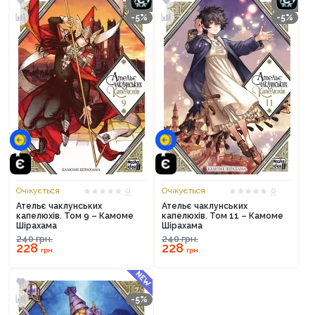
-5%
-5%
Очікується
0
Очікується
0
Ательє чаклунських
Ательє чаклунських
капелюхів. Том 9 – Камоме
капелюхів. Том 11 – Камоме
Шірахама
Шірахама
240
грн.
240
грн.
228
228
грн.
грн.
-5%