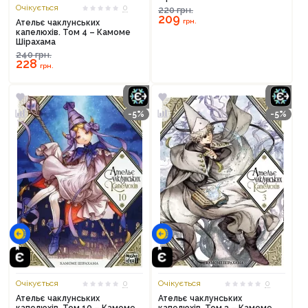
Очікується
0
220
грн.
209
грн.
Ательє чаклунських
капелюхів. Том 4 – Камоме
Шірахама
240
грн.
228
грн.
-5%
-5%
Очікується
0
Очікується
0
Ательє чаклунських
Ательє чаклунських