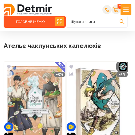
0
ГОЛОВНЕ МЕНЮ
Шукати книги
Ательє чаклунських капелюхів
-5%
-5%