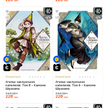
грн.
грн.
Оформити замовлення
-5%
-5%
Очікується
0
Очікується
0
Ательє чаклунських
Ательє чаклунських
капелюхів. Том 8 – Камоме
капелюхів. Том 6 – Камоме
Шірахама
Шірахама
240
грн.
240
грн.
228
228
грн.
грн.