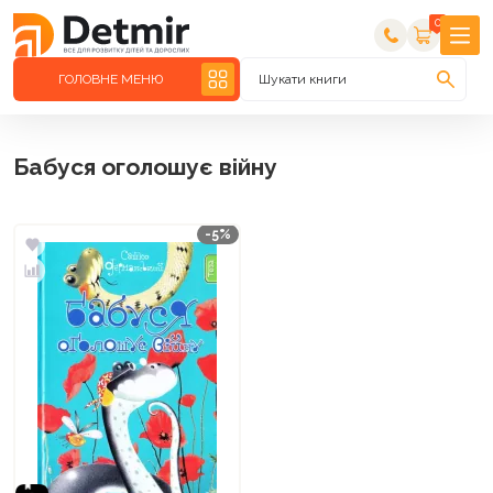
0
ГОЛОВНЕ МЕНЮ
Шукати книги
Бабуся оголошує війну
-5%