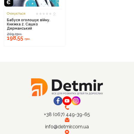
Очікується
0
Бабуся оголошує війну.
Книжка 2. Сашко
Дерманський
Продовжити покупки
209
грн.
198,55
грн.
Оформити замовлення
+38 (067) 449-39-65
info@detmir.com.ua