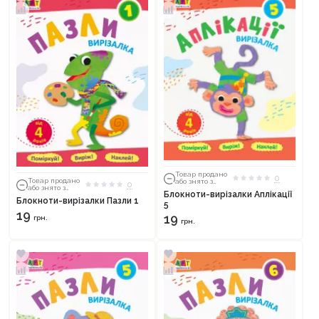
Товар продано
0
Товар продано
або знято з
0
або знято з
тиражу
Блокноти-вирізалки Аплікації
тиражу
Блокноти-вирізалки Пазли 1
5
19
19
грн.
грн.