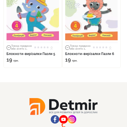
Товар продано
Товар продано
0
0
або знято з
або знято з
тиражу
тиражу
Блокноти-вирізалки Пазли 5
Блокноти-вирізалки Пазли 6
19
19
грн.
грн.