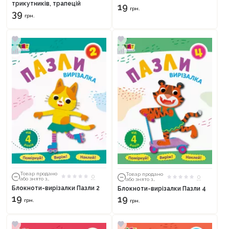
трикутників, трапецій
19
грн.
39
грн.
Товар продано
Товар продано
0
0
або знято з
або знято з
тиражу
тиражу
Блокноти-вирізалки Пазли 2
Блокноти-вирізалки Пазли 4
Продовжити покупки
19
19
грн.
грн.
Оформити замовлення