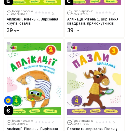
Товар продано
Товар продано
0
0
або знято з
або знято з
тиражу
тиражу
Аплікації. Рівень 4. Вирізання
Аплікації. Рівень 1. Вирізання
кругів, овалів
квадратів, прямокутників
39
39
грн.
грн.
Товар продано
Товар продано
0
0
або знято з
або знято з
тиражу
тиражу
Аплікації. Рівень 2. Вирізання
Блокноти-вирізалки Пазли 3