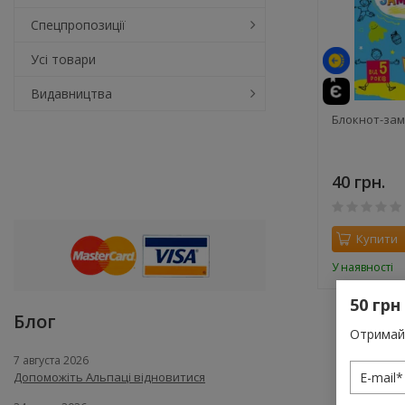
Спецпропозиції
Усі товари
Видавництва
Блокнот-зам
40 грн.
Купити
У наявності
50 грн
Блог
Отримай 
7 августа 2026
Допоможіть Альпаці відновитися