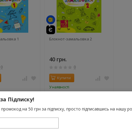
альовка 1
Блокнот-замальовка 2
40 грн.
0
0
Купити
У наявності
 за Підписку!
промокод на 50 грн за підписку, просто підписавшись на нашу ро