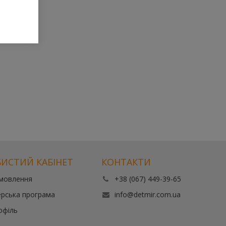
ИСТИЙ КАБІНЕТ
КОНТАКТИ
амовлення
+38 (067) 449-39-65
рська програма
info@detmir.com.ua
офіль