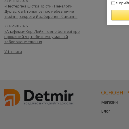
24 июня 2026
Я прий
«Нестерпна шістка Трісти» Пенелопи
Дуглас: dark romance про небезпечне
тяжіння, секрети й заборонені бажання
23 июня 2026
«Анафема» Кері Лейк: темне фентезі про
проклятий ліс, небезпечну магію й
заборонене тяжіння
Усі записи
ОСНОВНІ 
Магазин
Блог