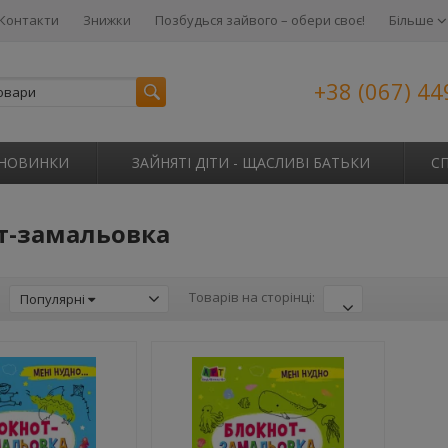
Контакти
Знижки
Позбудься зайвого – обери своє!
Більше
+38 (067) 44
НОВИНКИ
ЗАЙНЯТІ ДІТИ - ЩАСЛИВІ БАТЬКИ
С
т-замальовка
:
Товарів на сторінці:
Популярні