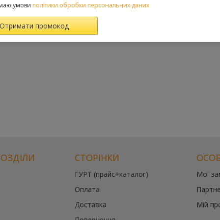
маю умови
політики обробки персональних даних
РОЗДІЛИ
СТОРІНКИ
ОСОБ
ГУРТ (прайс+каталог)
Мої з
Оплата
Партне
Доставка
Мій пр
Повернення