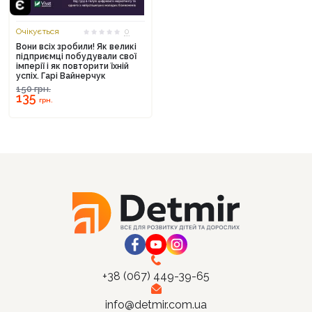
Очікується
0
Вони всіх зробили! Як великі
підприємці побудували свої
імперії і як повторити їхній
успіх. Гарі Вайнерчук
Продовжити покупки
150
грн.
135
грн.
Оформити замовлення
+38 (067) 449-39-65
info@detmir.com.ua