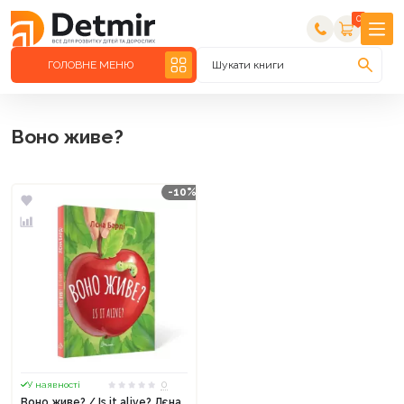
0
ГОЛОВНЕ МЕНЮ
Шукати книги
Воно живе?
-10%
0
У наявності
Воно живе? / Is it alive? Лєна