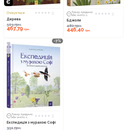
Товар продано
Очікується
0
0
або знято з
тиражу
Дерева
Бджоли
503
грн.
480
грн.
467,79
446,40
грн.
грн.
-7%
Продовжити покупки
Оформити замовлення
Товар продано
0
або знято з
тиражу
Експедиція з мурахою Софі
351
грн.