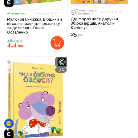
Товар продано
0
0
У наявності
або знято з
тиражу
Дід Мороз несе дарунки.
Малюкова книжка. Віршики й
Збірка віршів. Анатолій
веселі вправи для розвитку
Камінчук
та дозвілля – Ганна
Остапенко
25
грн.
460
грн.
414
грн.
-7%
Продовжити покупки
Оформити замовлення