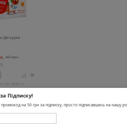
а Дві курки
н.
497 грн.
0
о або знято з
 за Підписку!
промокод на 50 грн за підписку, просто підписавшись на нашу ро