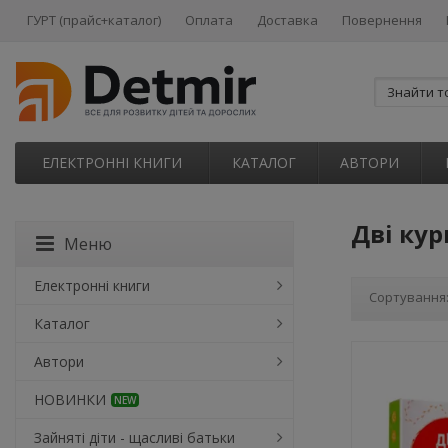
ГУРТ (прайс+каталог)
Оплата
Доставка
Повернення
ЕЛЕКТРОННІ КНИГИ
КАТАЛОГ
АВТОРИ
Дві ку
Меню
Електронні книги
Сортування
Каталог
Автори
НОВИНКИ
NEW
Зайняті діти - щасливі батьки