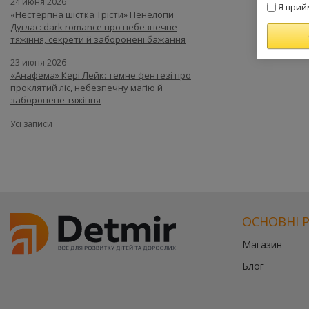
24 июня 2026
Я прий
«Нестерпна шістка Трісти» Пенелопи
Дуглас: dark romance про небезпечне
тяжіння, секрети й заборонені бажання
23 июня 2026
«Анафема» Кері Лейк: темне фентезі про
проклятий ліс, небезпечну магію й
заборонене тяжіння
Усі записи
ОСНОВНІ 
Магазин
Блог