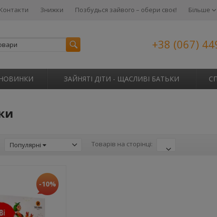
Контакти
Знижки
Позбудься зайвого – обери своє!
Більше
+38 (067) 44
НОВИНКИ
ЗАЙНЯТІ ДІТИ - ЩАСЛИВІ БАТЬКИ
С
рки
:
Товарів на сторінці:
Популярні
-10%