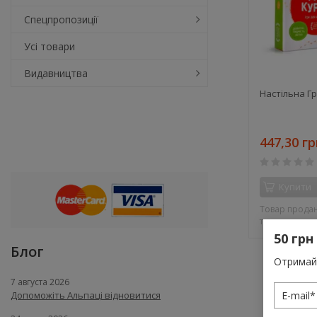
Спецпропозиції
Усі товари
Видавництва
Настільна Гр
447,30 гр
Купити
Товар продан
тиражу
50 грн
Блог
Отримай 
7 августа 2026
Допоможіть Альпаці відновитися