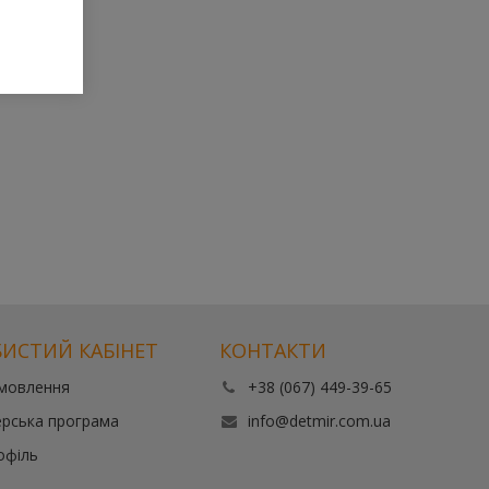
ИСТИЙ КАБІНЕТ
КОНТАКТИ
амовлення
+38 (067) 449-39-65
рська програма
info@detmir.com.ua
офіль