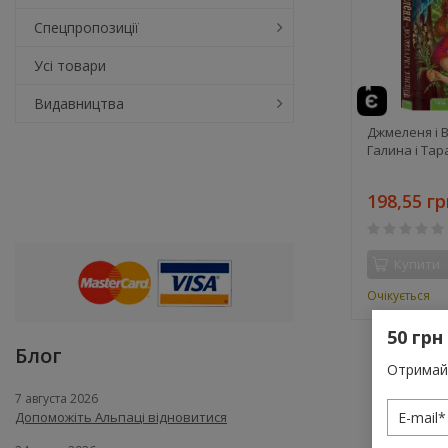
Спецпропозиції
Усі товари
Видавництва
Джмеленя і 
Галина і Та
198,55 гр
Купити
Очікується
50 грн
Блог
Отримай 
7 августа 2026
Допоможіть Альпаці відновитися