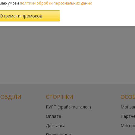
маю умови
політики обробки персональних даних
РОЗДІЛИ
СТОРІНКИ
ОСОБ
ГУРТ (прайс+каталог)
Мої з
Оплата
Партне
Доставка
Мій пр
Повернення