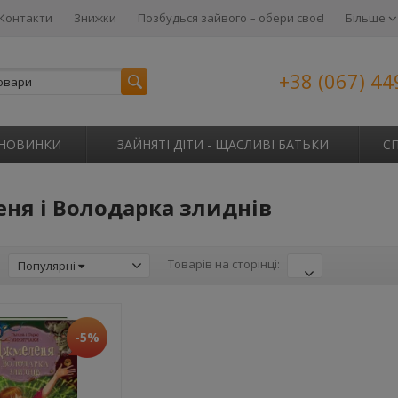
Контакти
Знижки
Позбудься зайвого – обери своє!
Більше
+38 (067) 44
НОВИНКИ
ЗАЙНЯТІ ДІТИ - ЩАСЛИВІ БАТЬКИ
С
ня і Володарка злиднів
:
Товарів на сторінці:
Популярні
-5%