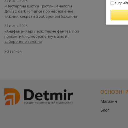
24 июня 2026
Я прий
«Нестерпна шістка Трісти» Пенелопи
Дуглас: dark romance про небезпечне
тяжіння, секрети й заборонені бажання
23 июня 2026
«Анафема» Кері Лейк: темне фентезі про
проклятий ліс, небезпечну магію й
заборонене тяжіння
Усі записи
ОСНОВНІ 
Магазин
Блог