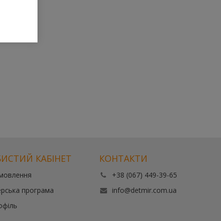
ИСТИЙ КАБІНЕТ
КОНТАКТИ
амовлення
+38 (067) 449-39-65
рська програма
info@detmir.com.ua
офіль