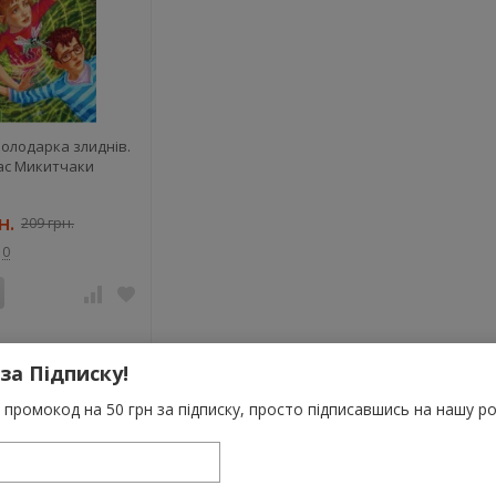
Володарка злиднів.
рас Микитчаки
н.
209 грн.
0
 за Підписку!
промокод на 50 грн за підписку, просто підписавшись на нашу ро