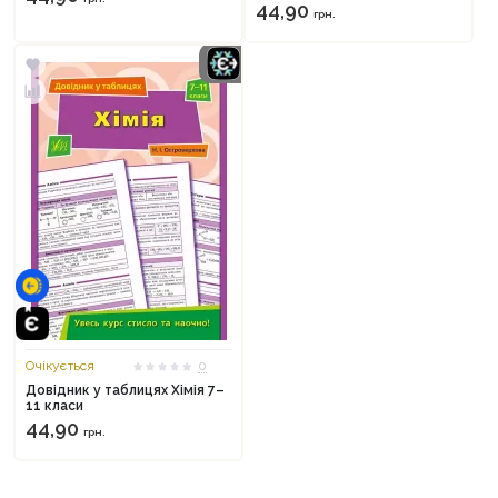
44,90
грн.
Очікується
0
Довідник у таблицях Хімія 7–
11 класи
44,90
грн.