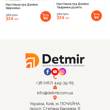
Настільна гра Доміно
Настільна гра Доміно
Тваринки рулять
Звіроміно
360
грн.
360
грн.
324
324
грн.
грн.
Продовжити покупки
Оформити замовлення
+38 (067) 449-39-65
info@detmir.com.ua
Україна, Київ, м. ПОЧАЙНА,
просп. Степана Бандери, 6