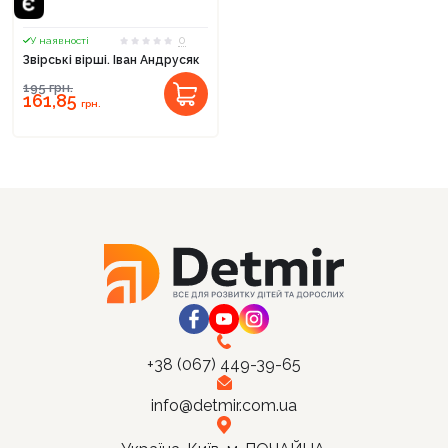
0
У наявності
Звірські вірші. Іван Андрусяк
195
грн.
161,85
Продовжити покупки
грн.
Оформити замовлення
+38 (067) 449-39-65
info@detmir.com.ua