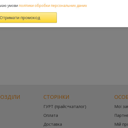
маю умови
політики обробки персональних даних
РОЗДІЛИ
СТОРІНКИ
ОСОБ
ГУРТ (прайс+каталог)
Мої з
Оплата
Партне
Доставка
Мій пр