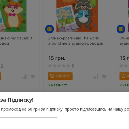
инаю My travels З
Згинаю-розгинаю The world
Згин
водом
around me З аудіосупроводом
ауді
15 грн.
15 
0
0
Купити
У наявності
У ная
 за Підписку!
промокод на 50 грн за підписку, просто підписавшись на нашу ро