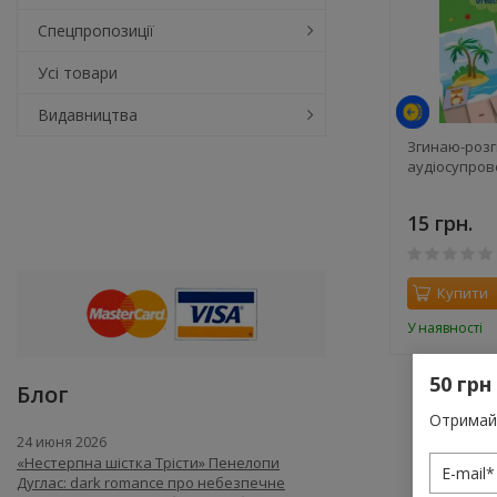
Спецпропозиції
Усі товари
Видавництва
Згинаю-розг
аудіосупро
15 грн.
Купити
У наявності
50 грн
Блог
Отримай 
24 июня 2026
«Нестерпна шістка Трісти» Пенелопи
Дуглас: dark romance про небезпечне