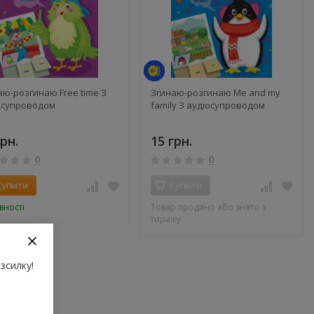
аю-розгинаю Free time З
Згинаю-розгинаю Me and my
осупроводом
family З аудіосупроводом
грн.
15 грн.
0
0
Купити
Купити
вності
Товар продано або знято з
тиражу
зсилку!