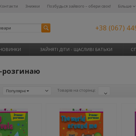
Контакти
Знижки
Позбудься зайвого – обери своє!
Більше
+38 (067) 44
НОВИНКИ
ЗАЙНЯТІ ДІТИ - ЩАСЛИВІ БАТЬКИ
С
-розгинаю
:
Товарів на сторінці:
Популярні