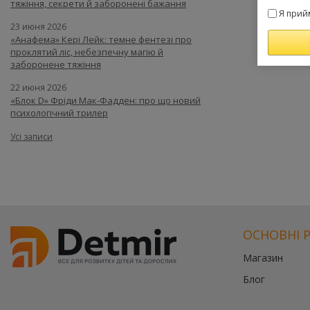
тяжіння, секрети й заборонені бажання
Я прий
23 июня 2026
«Анафема» Кері Лейк: темне фентезі про
проклятий ліс, небезпечну магію й
заборонене тяжіння
22 июня 2026
«Блок D» Фріди Мак-Фадден: про що новий
психологічний трилер
Усі записи
ОСНОВНІ 
Магазин
Блог