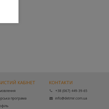
ИСТИЙ КАБІНЕТ
КОНТАКТИ
амовлення
+38 (067) 449-39-65
рська програма
info@detmir.com.ua
офіль