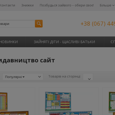
Контакти
Знижки
Позбудься зайвого – обери своє!
Більше
+38 (067) 44
НОВИНКИ
ЗАЙНЯТІ ДІТИ - ЩАСЛИВІ БАТЬКИ
С
видавництво сайт
:
Товарів на сторінці:
Популярні