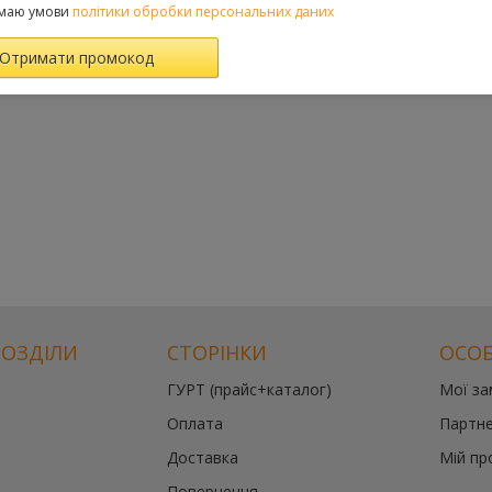
маю умови
політики обробки персональних даних
РОЗДІЛИ
СТОРІНКИ
ОСОБ
ГУРТ (прайс+каталог)
Мої з
Оплата
Партне
Доставка
Мій пр
Повернення