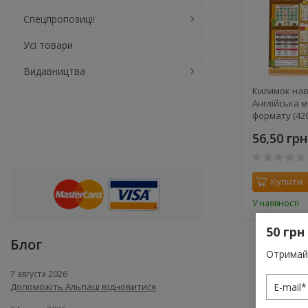
Спецпропозиції
Усі товари
Видавництва
Килимок на
Англійська м
формату (42
56,50 грн
Купити
У наявності
50 грн
Блог
Отримай 
7 августа 2026
Допоможіть Альпаці відновитися