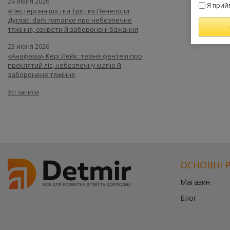
24 июня 2026
Я прий
«Нестерпна шістка Трісти» Пенелопи
Дуглас: dark romance про небезпечне
тяжіння, секрети й заборонені бажання
23 июня 2026
«Анафема» Кері Лейк: темне фентезі про
проклятий ліс, небезпечну магію й
заборонене тяжіння
Усі записи
ОСНОВНІ 
Магазин
Блог