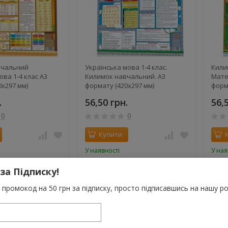
вчальний
Українська мова 1-4 клас.
Кили
ова 1-4 клас А3
Килимок навчальний. А3
Мате
0х297 мм)
формату (420х297 мм)
форм
.
56,50 грн.
56,
0
0
Купити
У наявності
У ная
 за Підписку!
промокод на 50 грн за підписку, просто підписавшись на нашу ро