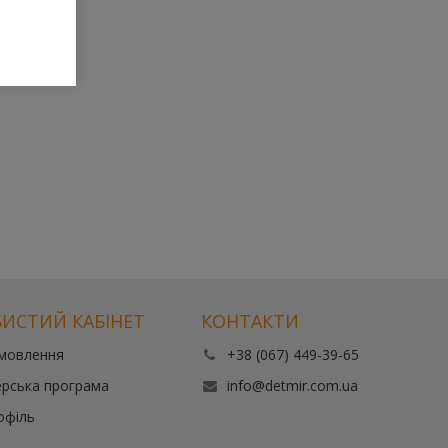
ИСТИЙ КАБІНЕТ
КОНТАКТИ
амовлення
+38 (067) 449-39-65
рська програма
info@detmir.com.ua
офіль