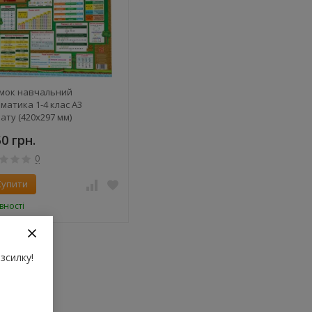
мок навчальний
матика 1-4 клас А3
ату (420х297 мм)
50 грн.
0
Купити
вності
зсилку!