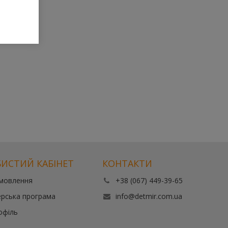
ИСТИЙ КАБІНЕТ
КОНТАКТИ
амовлення
+38 (067) 449-39-65
рська програма
info@detmir.com.ua
офіль