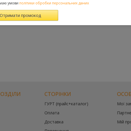
маю умови
політики обробки персональних даних
РОЗДІЛИ
СТОРІНКИ
ОСОБ
ГУРТ (прайс+каталог)
Мої з
Оплата
Партне
Доставка
Мій пр
Повернення