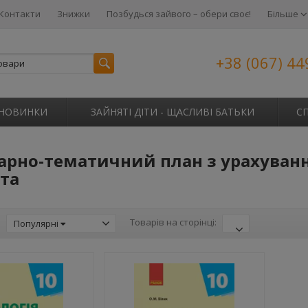
Контакти
Знижки
Позбудься зайвого – обери своє!
Більше
+38 (067) 44
НОВИНКИ
ЗАЙНЯТІ ДІТИ - ЩАСЛИВІ БАТЬКИ
С
арно-тематичний план з урахуванн
та
:
Товарів на сторінці:
Популярні