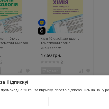
ологія 10 клас
Хімія 10 клас Календарно-
-тематичний план
тематичний план з
ям
урахуванням
сного потенціалу
компетентнісного потенціалу
.
17,50 грн.
предмета
0
0
Купити
Очікується
 за Підписку!
промокод на 50 грн за підписку, просто підписавшись на нашу ро