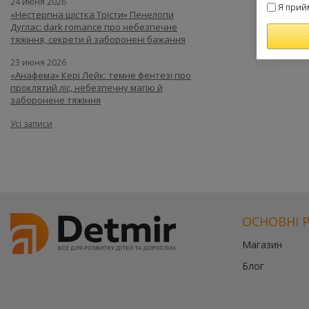
24 июня 2026
Я прий
«Нестерпна шістка Трісти» Пенелопи
Дуглас: dark romance про небезпечне
тяжіння, секрети й заборонені бажання
23 июня 2026
«Анафема» Кері Лейк: темне фентезі про
проклятий ліс, небезпечну магію й
заборонене тяжіння
Усі записи
ОСНОВНІ 
Магазин
Блог