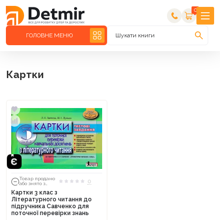
0
ГОЛОВНЕ МЕНЮ
Шукати книги
Картки
Товар продано
0
або знято з
тиражу
Картки 3 клас з
Літературного читання до
підручника Савченко для
поточної перевірки знань