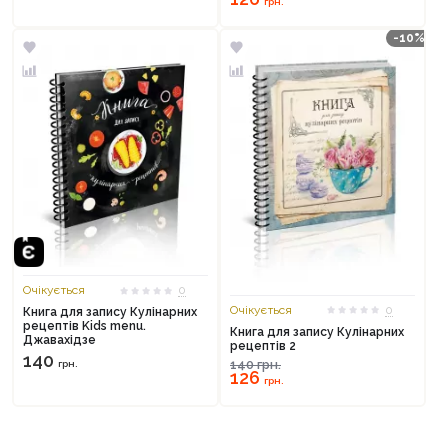
грн.
Продовжити покупки
-10%
Оформити замовлення
Очікується
0
Очікується
0
Книга для запису Кулінарних
рецептів Kids menu.
Книга для запису Кулінарних
Джавахідзе
рецептів 2
140
140
грн.
грн.
126
грн.