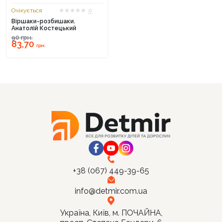
Очікується
0
Віршаки-розбишаки.
Анатолій Костецький
90
грн.
83,70
Продовжити покупки
грн.
Оформити замовлення
+38 (067) 449-39-65
info@detmir.com.ua
Україна, Київ, м. ПОЧАЙНА,