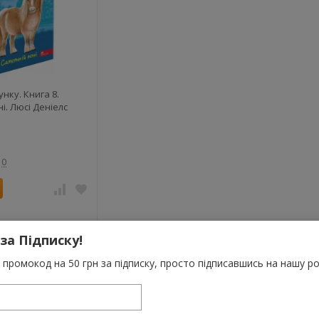
унку. Книга 8.
і. Люсі Деніелс
0
 за Підписку!
промокод на 50 грн за підписку, просто підписавшись на нашу ро