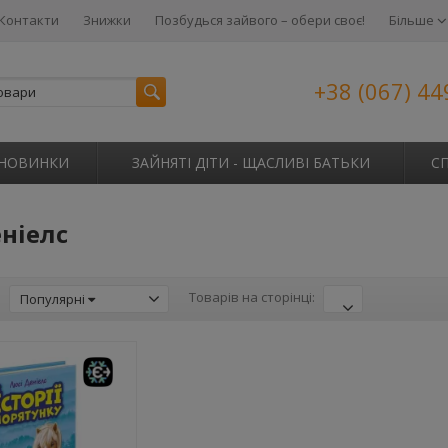
Контакти
Знижки
Позбудься зайвого – обери своє!
Більше
+38 (067) 44
НОВИНКИ
ЗАЙНЯТІ ДІТИ - ЩАСЛИВІ БАТЬКИ
С
ніелс
:
Товарів на сторінці:
Популярні