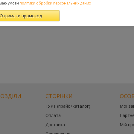
маю умови
політики обробки персональних даних
РОЗДІЛИ
СТОРІНКИ
ОСОБ
ГУРТ (прайс+каталог)
Мої з
Оплата
Партне
Доставка
Мій пр
Повернення