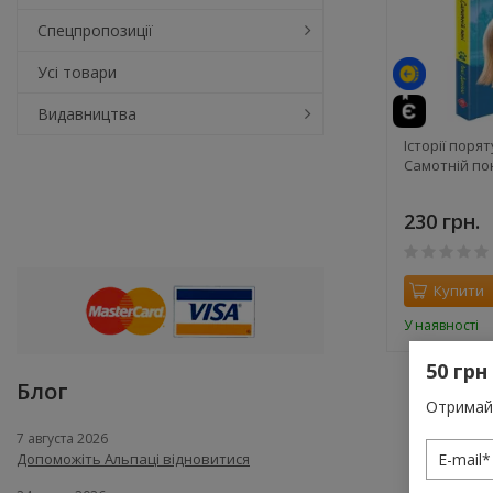
Спецпропозиції
Усі товари
Видавництва
Історії порят
Самотній пон
230 грн.
Купити
У наявності
50 грн
Блог
Отримай 
7 августа 2026
Допоможіть Альпаці відновитися