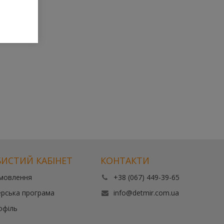
ИСТИЙ КАБІНЕТ
КОНТАКТИ
амовлення
+38 (067) 449-39-65
рська програма
info@detmir.com.ua
офіль