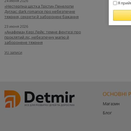
24 июня 2026
Я прий
«Нестерпна шістка Трісти» Пенелопи
Дуглас: dark romance про небезпечне
тяжіння, секрети й заборонені бажання
23 июня 2026
«Анафема» Кері Лейк: темне фентезі про
проклятий ліс, небезпечну магію й
заборонене тяжіння
Усі записи
ОСНОВНІ 
Магазин
Блог