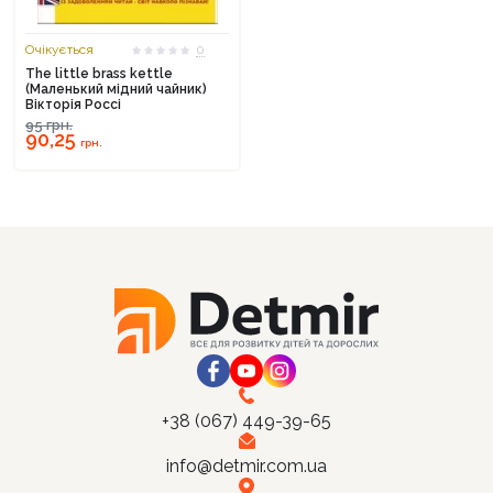
Очікується
0
The little brass kettle
(Маленький мідний чайник)
Вікторія Россі
Продовжити покупки
95
грн.
90,25
грн.
Оформити замовлення
+38 (067) 449-39-65
info@detmir.com.ua