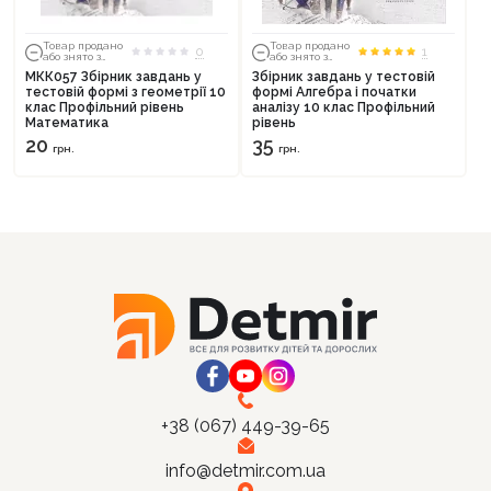
Товар продано
Товар продано
0
1
або знято з
або знято з
тиражу
тиражу
МКК057 Збірник завдань у
Збірник завдань у тестовій
тестовій формі з геометрії 10
формі Алгебра і початки
клас Профільний рівень
аналізу 10 клас Профільний
Математика
рівень
Продовжити покупки
20
35
грн.
грн.
Оформити замовлення
+38 (067) 449-39-65
info@detmir.com.ua