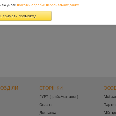
маю умови
політики обробки персональних даних
РОЗДІЛИ
СТОРІНКИ
ОСОБ
ГУРТ (прайс+каталог)
Мої з
Оплата
Партне
Доставка
Мій пр