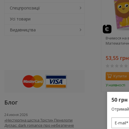
Спецпропозиції
Усі товари
Видавництва
Вчимося на в
Математичн
53,55 грн
Купити
У наявності
50 грн
Блог
Отримай 
24 июня 2026
«Нестерпна шістка Трісти» Пенелопи
Дуглас: dark romance про небезпечне