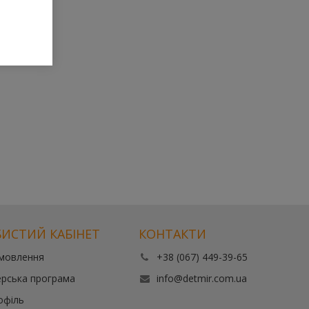
ИСТИЙ КАБІНЕТ
КОНТАКТИ
амовлення
+38 (067) 449-39-65
рська програма
info@detmir.com.ua
офіль