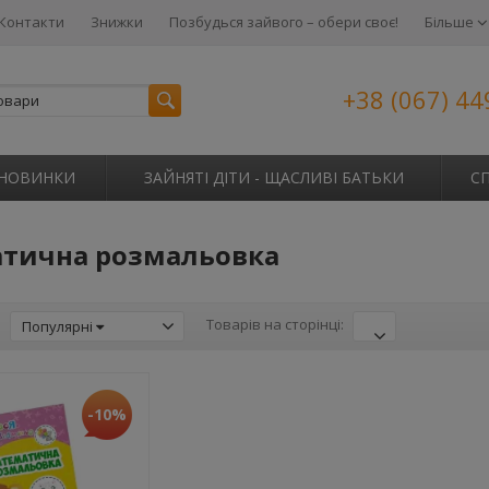
Контакти
Знижки
Позбудься зайвого – обери своє!
Більше
+38 (067) 44
НОВИНКИ
ЗАЙНЯТІ ДІТИ - ЩАСЛИВІ БАТЬКИ
С
тична розмальовка
:
Товарів на сторінці:
Популярні
-10%