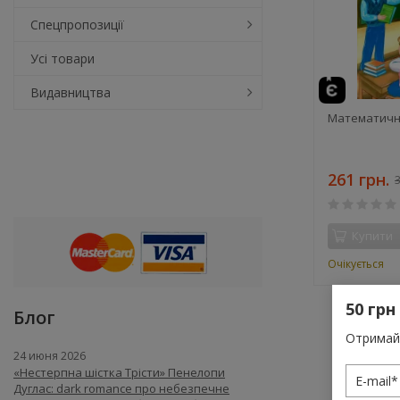
Спецпропозиції
Усі товари
Видавництва
Математичні
261 грн.
3
Купити
Очікується
50 грн
Блог
Отримай 
24 июня 2026
«Нестерпна шістка Трісти» Пенелопи
Дуглас: dark romance про небезпечне