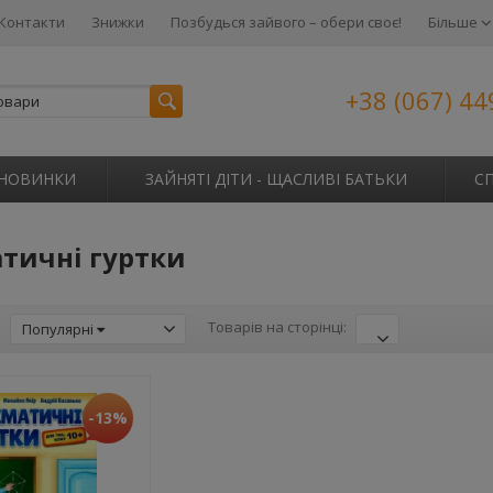
Контакти
Знижки
Позбудься зайвого – обери своє!
Більше
+38 (067) 44
НОВИНКИ
ЗАЙНЯТІ ДІТИ - ЩАСЛИВІ БАТЬКИ
С
тичні гуртки
:
Товарів на сторінці:
Популярні
-13%