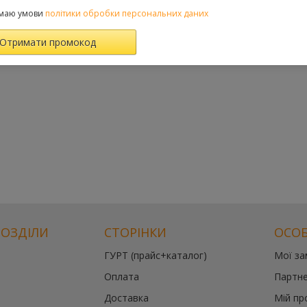
маю умови
політики обробки персональних даних
РОЗДІЛИ
СТОРІНКИ
ОСОБ
ГУРТ (прайс+каталог)
Мої з
Оплата
Партне
Доставка
Мій пр