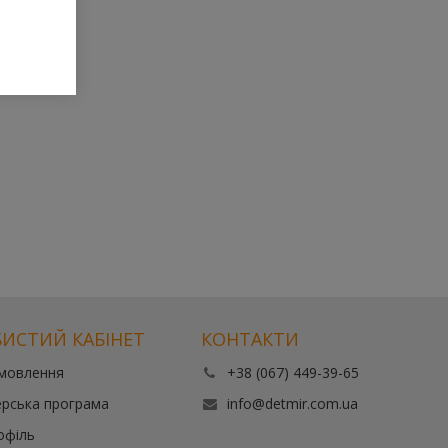
ИСТИЙ КАБІНЕТ
КОНТАКТИ
амовлення
+38 (067) 449-39-65
рська програма
info@detmir.com.ua
офіль