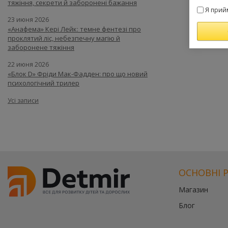
тяжіння, секрети й заборонені бажання
Я прий
23 июня 2026
«Анафема» Кері Лейк: темне фентезі про
проклятий ліс, небезпечну магію й
заборонене тяжіння
22 июня 2026
«Блок D» Фріди Мак-Фадден: про що новий
психологічний трилер
Усі записи
ОСНОВНІ 
Магазин
Блог