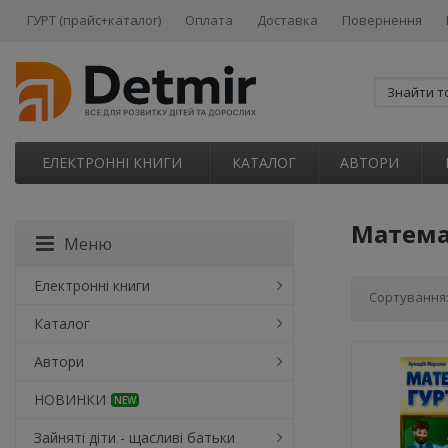
ГУРТ (прайс+каталог)
Оплата
Доставка
Повернення
ЕЛЕКТРОННІ КНИГИ
КАТАЛОГ
АВТОРИ
Матема
Меню
Електронні книги
Сортування
Каталог
Автори
НОВИНКИ
NEW
Зайняті діти - щасливі батьки