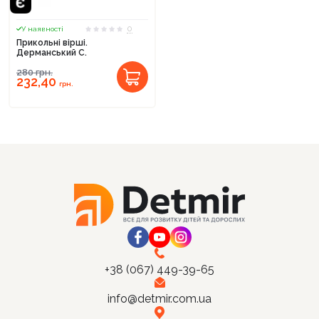
0
У наявності
Прикольні вірші.
Дерманський С.
280
грн.
Продовжити покупки
232,40
грн.
Оформити замовлення
+38 (067) 449-39-65
info@detmir.com.ua