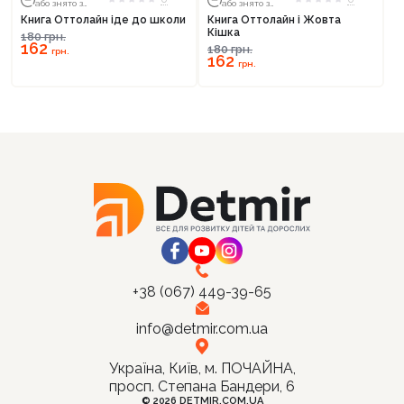
або знято з
або знято з
тиражу
тиражу
Книга Оттолайн іде до школи
Книга Оттолайн і Жовта
Кішка
180
грн.
162
180
грн.
грн.
162
грн.
+38 (067) 449-39-65
info@detmir.com.ua
Україна, Київ, м. ПОЧАЙНА,
просп. Степана Бандери, 6
© 2026 DETMIR.COM.UA