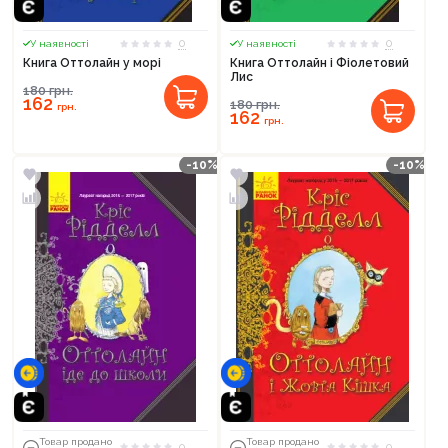
0
0
У наявності
У наявності
Книга Оттолайн у морі
Книга Оттолайн і Фіолетовий
Лис
180
грн.
162
180
грн.
грн.
162
грн.
-10%
-10%
Продовжити покупки
Оформити замовлення
Товар продано
Товар продано
0
0