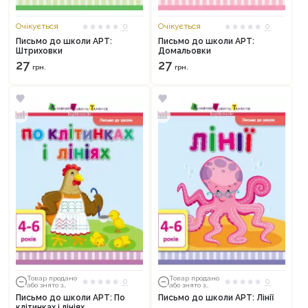
Очікується
0
Очікується
0
Письмо до школи АРТ:
Письмо до школи АРТ:
Штриховки
Домальовки
27
27
грн.
грн.
Продовжити покупки
Оформити замовлення
Товар продано
Товар продано
0
0
або знято з
або знято з
тиражу
тиражу
Письмо до школи АРТ: По
Письмо до школи АРТ: Лінії
клітинках і лініях