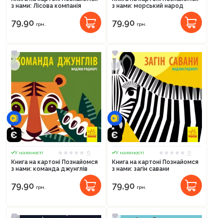
з нами: Лісова компанія
з нами: морський народ
79,90
79,90
грн.
грн.
0
0
У наявності
У наявності
Книга на картоні Познайомся
Книга на картоні Познайомся
з нами: команда джунглів
з нами: загін савани
79,90
79,90
грн.
грн.
Продовжити покупки