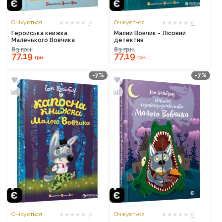
Очікується
0
Очікується
0
Геройська книжка
Малий Вовчик - Лісовий
Маленького Вовчика
детектив
83
грн.
83
грн.
77,19
77,19
грн.
грн.
-7%
-7%
Очікується
0
Очікується
0