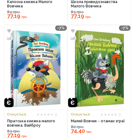
Капосна книжка Малого
Школа привидознавства
Вовчика
Малого Вовчика
83
грн.
83
грн.
Продовжити покупки
77,19
77,19
грн.
грн.
Оформити замовлення
-7%
-7%
Очікується
0
Очікується
0
Піратська книжка малого
Малий Вовчик - отаман зграї
вовчика. Вайброу
80
грн.
74,40
83
грн.
грн.
77,19
грн.